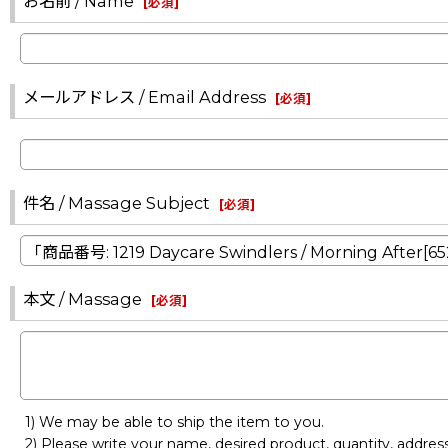
お名前 / Name
[
必須
]
メールアドレス / Email Address
[
必須
]
件名 / Massage Subject
[
必須
]
本文 / Massage
[
必須
]
1) We may be able to ship the item to you.
2) Please write your name, desired product, quantity, addre