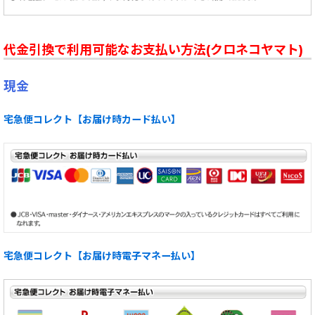
☆ BAND: P
MUG CUP・マグカップ
☆ BAND: Q
代金引換で利用可能なお支払い方法(クロネコヤマト)
BOOK・ブック
☆ BAND: R
現金
GOODS・グッズ
☆ BAND: SA - SL
Used・ユーズド
宅急便コレクト【お届け時カード払い】
☆ BAND: SM - ST
Used Clothes・古着
Sublime・Long Beach Dub Allstars
Japanese Bnad・邦バンド
☆ BAND: SU - SZ
2XL Tシャツ etc...
☆ BAND: T
店長の遊び
☆ BAND: U
宅急便コレクト【お届け時電子マネー払い】
Baby Tシャツ
☆ BAND: V
送料無料商品です。同梱OK！
☆ BAND: W