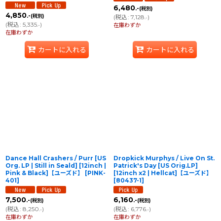
6,480
.-
(税別)
4,850
.-
(税別)
(
税込
:
7,128
)
.-
(
税込
:
5,335
)
.-
在庫わずか
在庫わずか
カートに入れる
カートに入れる
Dance Hall Crashers / Purr [US
Dropkick Murphys / Live On St.
Org. LP | Still in Seald] [12inch |
Patrick's Day [US Orig.LP]
Pink & Black]【ユーズド】
[
PINK-
[12inch x2 | Hellcat]【ユーズド】
401
]
[
80437-1
]
7,500
6,160
.-
.-
(税別)
(税別)
(
税込
:
8,250
)
(
税込
:
6,776
)
.-
.-
在庫わずか
在庫わずか