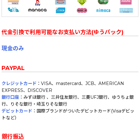
限定品/レア・アイテム
☆ BAND: X
SALE
☆ BAND: Y
代金引換で利用可能なお支払い方法(ゆうパック)
プレゼントに最適！？
☆ BAND: Z
中古盤商品説明
現金のみ
☆ Various Artists
Punk Rock Confidential
Slogan Goods
PAYPAL
Goods
クレジットカード
：VISA、mastercard、JCB、AMERICAN
Punk Rock Confidential
EXPRESS、DISCOVER
銀行口座
：みずほ銀行 、三井住友銀行、三菱UFJ銀行、ゆうちょ銀
Graffitti: MAD
行、りそな銀行・埼玉りそな銀行
デビットカード
：国際ブランドがついたデビットカード(Visaデビッ
トなど）
銀行振込