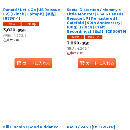
Rancid / Let's Go [US Reissue
Social Distortion / Mommy's
LP] [12inch | Epitaph]【新品】
Little Monster [USA & Canada
[
87361-1
]
Reissue LP | Remastered |
Gatefold | 40th Anniversary |
180g] [12inch | Craft
3,820
.-
(税別)
Recordings]【新品】
[
CR00679
]
(
税込
:
4,202
)
.-
在庫数 2点
3,860
.-
(税別)
(
税込
:
4,246
)
.-
在庫わずか
カートに入れる
カートに入れる
Kill Lincoln / Good Riddance
RAS-1 / RAS-1 [US ORG.EP]