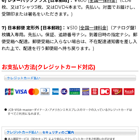
6) レターパックプラス [日本郵政]：
￥600
[全国一律料金]
（CD6
CD
☆ BAND: F
枚、又はTシャツ3枚、又はDVD4本まで。先払い。対面でお届けし、
受領印または署名をいただきます。)
DVD
☆ BAND: G
7) 日本郵便 定形外 [日本郵政]：
￥510
[全国一律料金]
（アナログ盤1
VINYL RECORDS (7" 10" 12")・アナログレコード (7" 10" 12")
☆ BAND: H
枚購入専用。先払い。保証、追跡番号ナシ。到着日時の指定ナシ。郵
便受箱へ配達。郵便受箱に入らない場合は、不在配達通知書を差し入
T-SHIRTS・Tシャツ
☆ BAND: I
れた上で、配達を行う郵便局へ持ち戻ります。)
SWEAT SHIRT | HOODIE・パーカー他
☆ BAND: J
お支払い方法(クレジットカード対応)
CAP | HAT・キャップ｜ハット
☆ BAND: K
STICKER・ステッカー
☆ BAND: L
PATCH・パッチ｜ワッペン
☆ BAND: M
BADGE | PIN・バッジ｜ピン
☆ BAND: N
KEY CHAIN・キーホルダー
☆ BAND: O
POSTER・ポスター