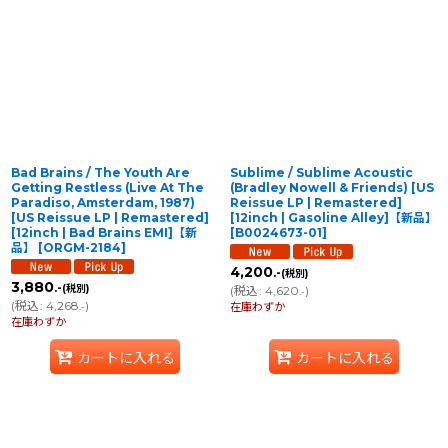
Bad Brains / The Youth Are
Sublime / Sublime Acoustic
Getting Restless (Live At The
(Bradley Nowell & Friends) [US
Paradiso, Amsterdam, 1987)
Reissue LP | Remastered]
[US Reissue LP | Remastered]
[12inch | Gasoline Alley]【新品】
[12inch | Bad Brains EMI]【新
[
B0024673-01
]
品】
[
ORGM-2184
]
4,200
.-
(税別)
3,880
.-
(税別)
(
税込
:
4,620
)
.-
(
税込
:
4,268
)
.-
在庫わずか
在庫わずか
カートに入れる
カートに入れる