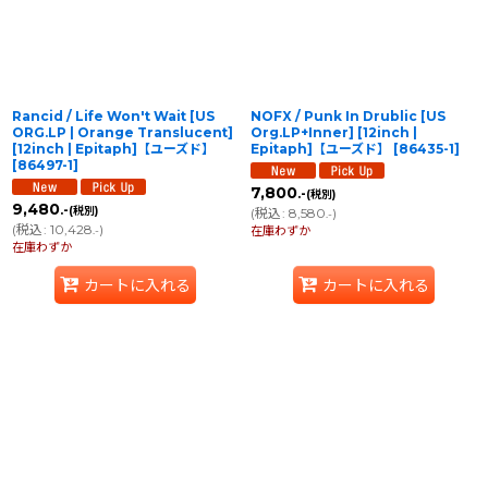
Rancid / Life Won't Wait [US
NOFX / Punk In Drublic [US
ORG.LP | Orange Translucent]
Org.LP+Inner] [12inch |
[12inch | Epitaph]【ユーズド】
Epitaph]【ユーズド】
[
86435-1
]
[
86497-1
]
7,800
.-
(税別)
9,480
.-
(税別)
(
税込
:
8,580
)
.-
(
税込
:
10,428
)
.-
在庫わずか
在庫わずか
カートに入れる
カートに入れる