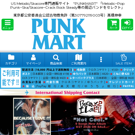
US Melodic/Skacore専門通販サイト "PUNKMART" 「Melodic~Pop
Punk~Ska/Skacore~Crack Rock Steady等の周辺バンドをセレクト」
東京都公安委員会公認古物商免許（第307792119003号）髙橋伸幸
メニュー
カート
ログイン
カテゴリ
マイページ
商品検索
ご利用案内
SALE ITEM