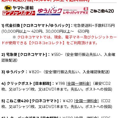
Crack Sick Classic
SKA | SKA PUNK
Skate Goods
CRACK ROCK STEADY
1) 代金引換 [クロネコヤマト/ゆうパック]：
宅急便送料+手数料315円
Graffiti
MIXTURE
(10,000円以上～ 420円、30,000円以上～ 630円)
※
クロネコヤマトでは、現金、電子マネー及びクレジットカー
Punkmart
RAGGAE ROCK | SURF ROCK
ドが使用できる【クロネコeコレクト】をご利用頂けます。
☆ BAND: 0~9
HARDCORE
2) 宅急便 [クロネコヤマト]：
￥550~（安全!銀行振込先払い、入金確
認後配送）
☆ BAND: A
FAT WRECK CHORDS
3) ゆうパック：
￥820~（安全!銀行振込先払い、入金確認後配送）
☆ BAND: B
ASIAN MAN RECORDS
4) クリックポスト [日本郵政]：
￥198
[全国一律料金]
（最安!CD2
BAD TIME RECORDS
☆ BAND: C
枚、又はTシャツ1枚、又はDVD1本まで。先払い。ポストへの投函)
SKUNK RECORDS
☆ BAND: D
5) こねこ便420 [クロネコヤマト]：
￥420
[全国一律料金]
（CD2
枚、又はTシャツ1枚、又はDVD1本まで。先払い。ポストへの投函)
☆ BAND: E