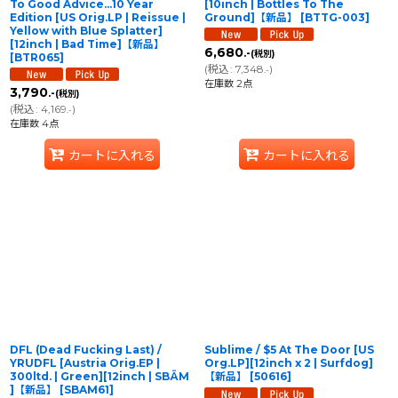
To Good Advice...10 Year
[10inch | Bottles To The
Edition [US Orig.LP | Reissue |
Ground]【新品】
[
BTTG-003
]
Yellow with Blue Splatter]
[12inch | Bad Time]【新品】
6,680
.-
(税別)
[
BTR065
]
(
税込
:
7,348
)
.-
在庫数 2点
3,790
.-
(税別)
(
税込
:
4,169
)
.-
在庫数 4点
カートに入れる
カートに入れる
DFL (Dead Fucking Last) /
Sublime / $5 At The Door [US
YRUDFL [Austria Orig.EP |
Org.LP][12inch x 2 | Surfdog]
300ltd. | Green][12inch | SBÄM
【新品】
[
50616
]
]【新品】
[
SBAM61
]