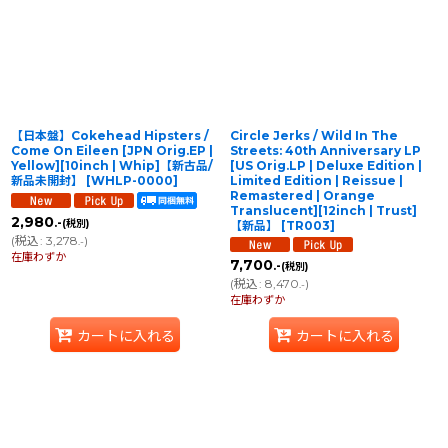
【日本盤】Cokehead Hipsters /
Circle Jerks / Wild In The
Come On Eileen [JPN Orig.EP |
Streets: 40th Anniversary LP
Yellow][10inch | Whip]【新古品/
[US Orig.LP | Deluxe Edition |
新品未開封】
[
WHLP-0000
]
Limited Edition | Reissue |
Remastered | Orange
Translucent][12inch | Trust]
2,980
.-
(税別)
【新品】
[
TR003
]
(
税込
:
3,278
)
.-
在庫わずか
7,700
.-
(税別)
(
税込
:
8,470
)
.-
在庫わずか
カートに入れる
カートに入れる