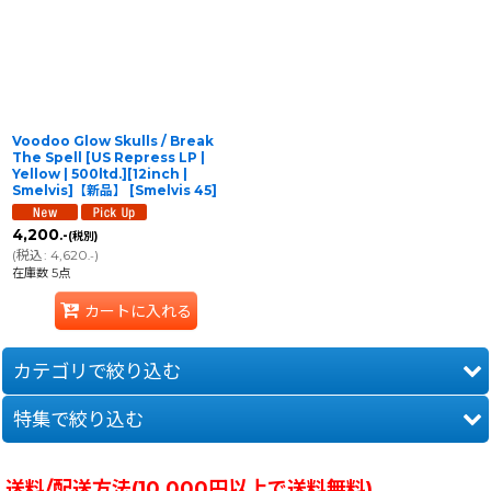
Voodoo Glow Skulls / Break
The Spell [US Repress LP |
Yellow | 500ltd.][12inch |
Smelvis]【新品】
[
Smelvis 45
]
4,200
.-
(税別)
(
税込
:
4,620
)
.-
在庫数 5点
カートに入れる
カテゴリで絞り込む
特集で絞り込む
Fat Wreck Chords
Asian Man Records
MELODIC | POP PUNK
送料/配送方法(10,000円以上で送料無料)