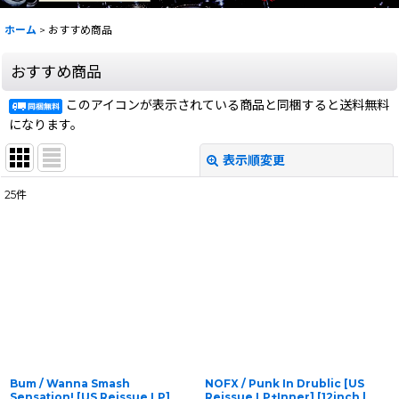
ホーム
>
おすすめ商品
おすすめ商品
このアイコンが表示されている商品と同梱すると送料無料
になります。
表示順変更
閉じる
25
件
表示数
:
在庫あり
並び順
:
絞り込む
Bum / Wanna Smash
NOFX / Punk In Drublic [US
Sensation! [US Reissue LP]
Reissue.LP+Inner] [12inch |