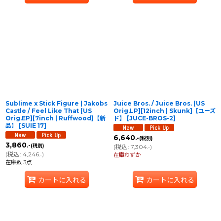
Sublime x Stick Figure | Jakobs
Juice Bros. / Juice Bros. [US
Castle / Feel Like That [US
Orig.LP][12inch | Skunk]【ユーズ
Orig.EP][7inch | Ruffwood]【新
ド】
[
JUCE-BROS-2
]
品】
[
SUIE 17
]
6,640
.-
(税別)
3,860
.-
(税別)
(
税込
:
7,304
)
.-
(
税込
:
4,246
)
.-
在庫わずか
在庫数 3点
カートに入れる
カートに入れる