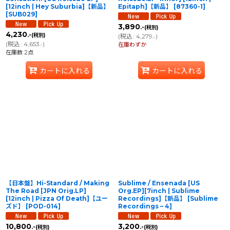
[12inch | Hey Suburbia]【新品】
Epitaph]【新品】
[
87360-1
]
[
SUB029
]
3,890
.-
(税別)
4,230
.-
(税別)
(
税込
:
4,279
)
.-
(
税込
:
4,653
)
.-
在庫わずか
在庫数 2点
カートに入れる
カートに入れる
【日本盤】Hi-Standard / Making
Sublime / Ensenada [US
The Road [JPN Orig.LP]
Org.EP][7inch | Sublime
[12inch | Pizza Of Death]【ユー
Recordings]【新品】
[
Sublime
ズド】
[
POD-014
]
Recordings – 4
]
10,800
3,200
.-
.-
(税別)
(税別)