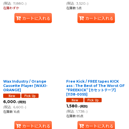
(
税込
:
11,880
)
(
税込
:
3,520
)
.-
.-
在庫わずか
在庫数 5点
カートに入れる
カートに入れる
Wax Industry / Orange
Free Kick / FREE tapes KICK
Cassette Player
[
WAXI-
ass : The Best of The Worst OF
ORANGE
]
“FREEKICK” [カセットテープ]
[
1138-0055
]
6,000
.-
(税別)
1,580
.-
(税別)
(
税込
:
6,600
)
.-
(
税込
:
1,738
)
在庫数 16点
.-
在庫数 85点
カートに入れる
カートに入れる