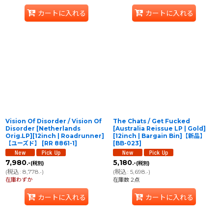
カートに入れる
カートに入れる
Vision Of Disorder / Vision Of
The Chats / Get Fucked
Disorder [Netherlands
[Australia Reissue LP | Gold]
Orig.LP][12inch | Roadrunner]
[12inch | Bargain Bin]【新品】
【ユーズド】
[
RR 8861-1
]
[
BB-023
]
7,980
5,180
.-
.-
(税別)
(税別)
(
税込
:
8,778
)
(
税込
:
5,698
)
.-
.-
在庫わずか
在庫数 2点
カートに入れる
カートに入れる