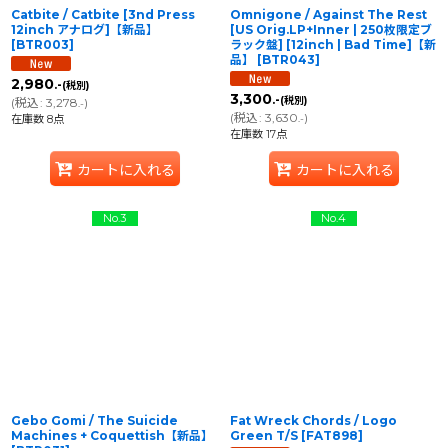
Catbite / Catbite [3nd Press
Omnigone / Against The Rest
12inch アナログ]【新品】
[US Orig.LP+Inner | 250枚限定ブ
[
BTR003
]
ラック盤] [12inch | Bad Time]【新
品】
[
BTR043
]
2,980
.-
(税別)
3,300
.-
(税別)
(
税込
:
3,278
)
.-
(
税込
:
3,630
)
在庫数 8点
.-
在庫数 17点
カートに入れる
カートに入れる
No.3
No.4
Gebo Gomi / The Suicide
Fat Wreck Chords / Logo
Machines + Coquettish【新品】
Green T/S
[
FAT898
]