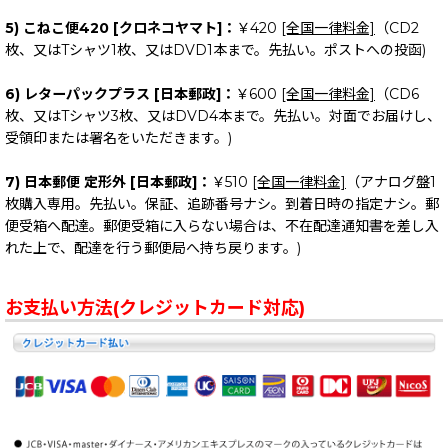
5) こねこ便420 [クロネコヤマト]：
￥420
[全国一律料金]
（CD2
枚、又はTシャツ1枚、又はDVD1本まで。先払い。ポストへの投函)
6) レターパックプラス [日本郵政]：
￥600
[全国一律料金]
（CD6
枚、又はTシャツ3枚、又はDVD4本まで。先払い。対面でお届けし、
受領印または署名をいただきます。)
7) 日本郵便 定形外 [日本郵政]：
￥510
[全国一律料金]
（アナログ盤1
枚購入専用。先払い。保証、追跡番号ナシ。到着日時の指定ナシ。郵
便受箱へ配達。郵便受箱に入らない場合は、不在配達通知書を差し入
れた上で、配達を行う郵便局へ持ち戻ります。)
お支払い方法(クレジットカード対応)