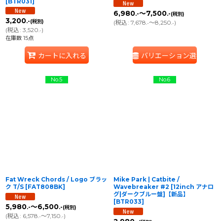
[
BTR031
]
6,980
～7,500
.-
.-
(税別)
3,200
.-
(税別)
(
税込
:
7,678
～8,250
)
.-
.-
(
税込
:
3,520
)
.-
在庫数 15点
カートに入れる
バリエーション選択
No.5
No.6
Fat Wreck Chords / Logo ブラッ
Mike Park | Catbite /
ク T/S
[
FAT808BK
]
Wavebreaker #2 [12inch アナロ
グ|ダークブルー盤]【新品】
[
BTR033
]
5,980
～6,500
.-
.-
(税別)
(
税込
:
6,578
～7,150
)
.-
.-