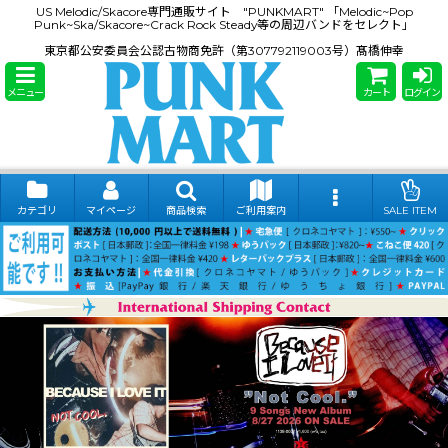
US Melodic/Skacore専門通販サイト "PUNKMART" 「Melodic~Pop
Punk~Ska/Skacore~Crack Rock Steady等の周辺バンドをセレクト」
東京都公安委員会公認古物商免許（第307792119003号）髙橋伸幸
メニュー
カート
ログイン
カテゴリ
マイページ
商品検索
ご利用案内
SALE ITEM