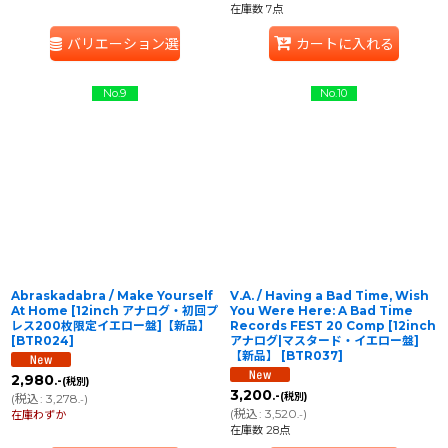
在庫数 7点
バリエーション選択
カートに入れる
No.9
No.10
Abraskadabra / Make Yourself
V.A. / Having a Bad Time, Wish
At Home [12inch アナログ・初回プ
You Were Here: A Bad Time
レス200枚限定イエロー盤]【新品】
Records FEST 20 Comp [12inch
[
BTR024
]
アナログ|マスタード・イエロー盤]
【新品】
[
BTR037
]
2,980
.-
(税別)
3,200
.-
(税別)
(
税込
:
3,278
)
.-
(
税込
:
3,520
)
在庫わずか
.-
在庫数 28点