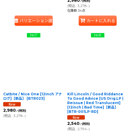
2,980
.-
(税別)
(
税込
:
3,278
)
.-
在庫数 34点
バリエーション選択
カートに入れる
No.7
No.8
Catbite / Nice One [12inch アナ
Kill Lincoln / Good Riddance
ログ]【新品】
[
BTR023
]
To Good Advice [US Orig.LP |
Reissue | Red Translucent]
[12inch | Bad Time]【新品】
2,980
.-
(税別)
[
BTR-001LP-RD
]
(
税込
:
3,278
)
.-
2,540
.-
(税別)
(
税込
:
2,794
)
.-