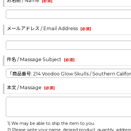
お名前 / Name
[
必須
]
メールアドレス / Email Address
[
必須
]
件名 / Massage Subject
[
必須
]
本文 / Massage
[
必須
]
1) We may be able to ship the item to you.
2) Please write your name, desired product, quantity, addre