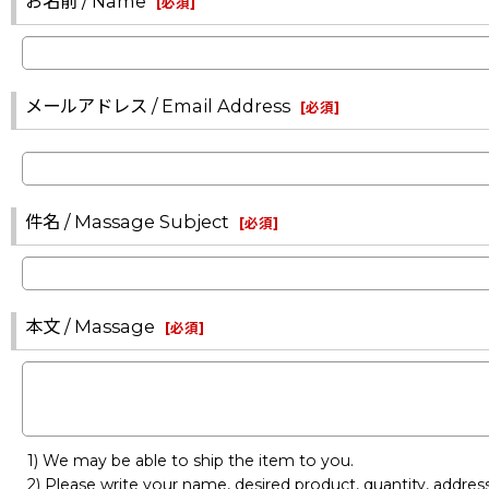
お名前 / Name
[
必須
]
メールアドレス / Email Address
[
必須
]
件名 / Massage Subject
[
必須
]
本文 / Massage
[
必須
]
1) We may be able to ship the item to you.
2) Please write your name, desired product, quantity, addre