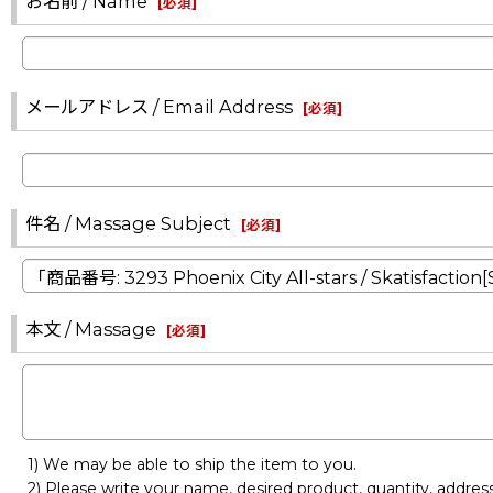
お名前 / Name
[
必須
]
メールアドレス / Email Address
[
必須
]
件名 / Massage Subject
[
必須
]
本文 / Massage
[
必須
]
1) We may be able to ship the item to you.
2) Please write your name, desired product, quantity, addre