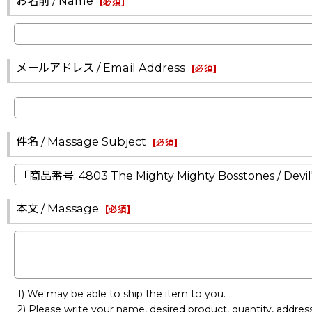
お名前 / Name
[
必須
]
メールアドレス / Email Address
[
必須
]
件名 / Massage Subject
[
必須
]
本文 / Massage
[
必須
]
1) We may be able to ship the item to you.
2) Please write your name, desired product, quantity, addre