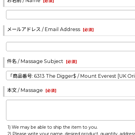
お名前 / Name
[
必須
]
メールアドレス / Email Address
[
必須
]
件名 / Massage Subject
[
必須
]
本文 / Massage
[
必須
]
1) We may be able to ship the item to you.
2) Please write your name, desired product, quantity, addre