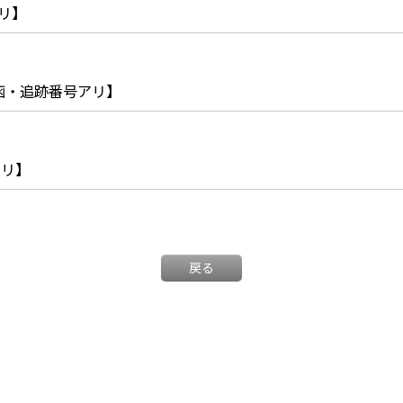
リ】
投函・追跡番号アリ】
アリ】
戻る