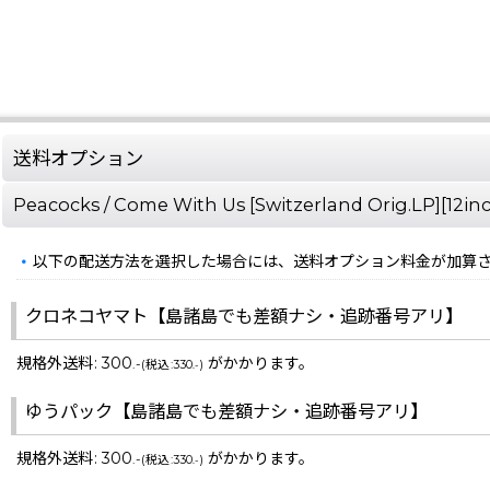
送料オプション
Peacocks / Come With Us [Switzerland Orig.LP][1
以下の配送方法を選択した場合には、送料オプション料金が加算
クロネコヤマト【島諸島でも差額ナシ・追跡番号アリ】
規格外送料
:
300
がかかります。
.-
(
税込
:
330
)
.-
ゆうパック【島諸島でも差額ナシ・追跡番号アリ】
規格外送料
:
300
がかかります。
.-
(
税込
:
330
)
.-