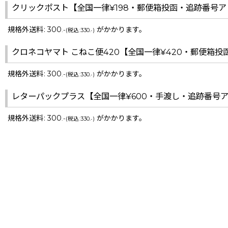
クリックポスト【全国一律¥198・郵便箱投函・追跡番号ア
規格外送料
:
300
がかかります。
.-
(
税込
:
330
)
.-
クロネコヤマト こねこ便420【全国一律¥420・郵便箱
規格外送料
:
300
がかかります。
.-
(
税込
:
330
)
.-
レターパックプラス【全国一律¥600・手渡し・追跡番号
規格外送料
:
300
がかかります。
.-
(
税込
:
330
)
.-