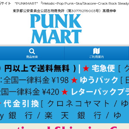
門通販サイト "PUNKMART" 「Melodic~Pop Punk~Ska/Skacore~Crack Rock
東京都公安委員会公認古物商免許（第307792119003号）髙橋伸幸
商品検索
ご利用案内