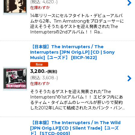
(
税込
:
4,620
)
.-
在庫わずか
14年リリースにセルフタイトル・デビューアルバ
ムから2年、Tim Armstrongをプロデューサーに
迎えそうそうたるゲストを迎え発表されたThe
Interruptersの2ndアルバム！！ Ra…
【日本盤】The Interrupters / The
Interrupters [JPN Orig.LP] [CD | Sony
Music]【ユーズド】
[
EICP-1622
]
3,280
.-
(税別)
(
税込
:
3,608
)
.-
在庫わずか
そうそうたるゲストを迎え発表された"The
Interrupters"の1stアルバム！！ エピタフ内にあ
るティム・タイムボムのレーベルが肝いりで契約
した2012年LAにて結成されたスカパンク・バン…
【日本盤】The Interrupters / In The Wild
[JPN Orig.LP][CD | Silent Trade]【ユーズ
ド】
[
STCD-0005
]