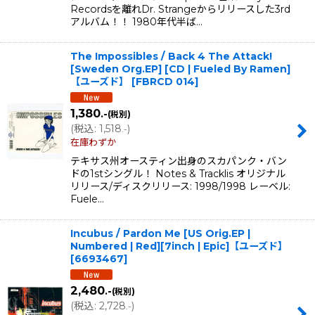
Recordsを離れDr. Strangeからリリースした3rd
アルバム！！ 1980年代半ば…
The Impossibles / Back 4 The Attack!
[Sweden Org.EP] [CD | Fueled By Ramen]
【ユーズド】
[
FBRCD 014
]
1,380
.-
(税別)
(
税込
:
1,518
)
.-
在庫わずか
テキサス州オースティン出身のスカパンク・バン
ドの1stシングル！ Notes & Tracklis オリジナル
リリース/ディスクリリース: 1998/1998 レーベル:
Fuele…
Incubus / Pardon Me [US Orig.EP |
Numbered | Red][7inch | Epic]【ユーズド】
[
6693467
]
2,480
.-
(税別)
(
税込
:
2,728
)
.-