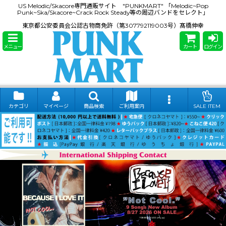
US Melodic/Skacore専門通販サイト "PUNKMART" 「Melodic~Pop
Punk~Ska/Skacore~Crack Rock Steady等の周辺バンドをセレクト」
東京都公安委員会公認古物商免許（第307792119003号）髙橋伸幸
メニュー
カート
ログイン
カテゴリ
マイページ
商品検索
ご利用案内
SALE ITEM