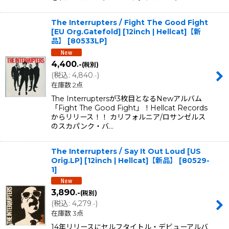
The Interrupters / Fight The Good Fight
[EU Org.Gatefold] [12inch | Hellcat]【新
品】
[
80533LP
]
4,400
.-
(税別)
(
税込
:
4,840
)
.-
在庫数 2点
The Interruptersが3枚目となるNewアルバム
「Fight The Good Fight」！Hellcat Records
からリリース！！ カリフォルニア/ロサンゼルス
のスカパンク・バ…
The Interrupters / Say It Out Loud [US
Orig.LP] [12inch | Hellcat]【新品】
[
80529-
1
]
3,890
.-
(税別)
(
税込
:
4,279
)
.-
在庫数 3点
14年リリースにセルフタイトル・デビューアルバ