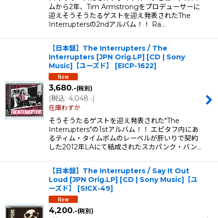
ムから2年、Tim Armstrongをプロデューサーに
迎えそうそうたるゲストを迎え発表されたThe
Interruptersの2ndアルバム！！ Ra…
【日本盤】The Interrupters / The
Interrupters [JPN Orig.LP] [CD | Sony
Music]【ユーズド】
[
EICP-1622
]
3,680
.-
(税別)
(
税込
:
4,048
)
.-
在庫わずか
そうそうたるゲストを迎え発表された"The
Interrupters"の1stアルバム！！ エピタフ内にあ
るティム・タイムボムのレーベルが肝いりで契約
した2012年LAにて結成されたスカパンク・バン…
【日本盤】The Interrupters / Say It Out
Loud [JPN Orig.LP] [CD | Sony Music]【ユ
ーズド】
[
SICX-49
]
4,200
.-
(税別)