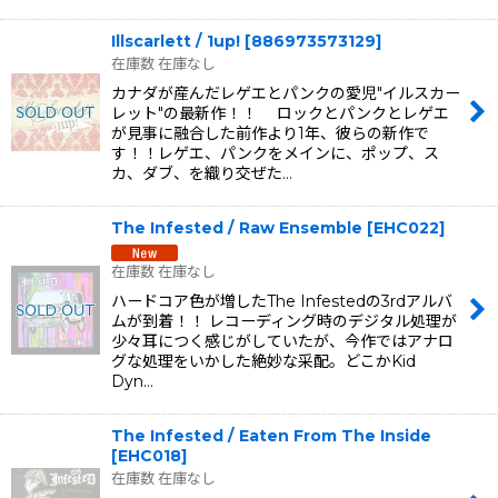
Illscarlett / 1up!
[
886973573129
]
在庫数 在庫なし
カナダが産んだレゲエとパンクの愛児"イルスカー
レット"の最新作！！ ロックとパンクとレゲエ
が見事に融合した前作より1年、彼らの新作で
す！！レゲエ、パンクをメインに、ポップ、ス
カ、ダブ、を織り交ぜた…
The Infested / Raw Ensemble
[
EHC022
]
在庫数 在庫なし
ハードコア色が増したThe Infestedの3rdアルバ
ムが到着！！ レコーディング時のデジタル処理が
少々耳につく感じがしていたが、今作ではアナロ
グな処理をいかした絶妙な采配。どこかKid
Dyn…
The Infested / Eaten From The Inside
[
EHC018
]
在庫数 在庫なし