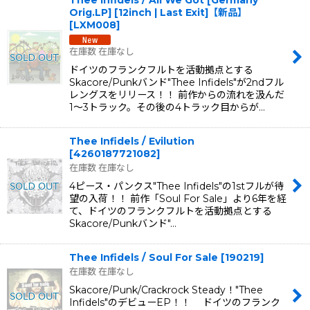
Orig.LP] [12inch | Last Exit]【新品】
[
LXM008
]
在庫数 在庫なし
ドイツのフランクフルトを活動拠点とする
Skacore/Punkバンド"Thee Infidels"が2ndフル
レングスをリリース！！ 前作からの流れを汲んだ
1〜3トラック。その後の4トラック目からが…
Thee Infidels / Evilution
[
4260187721082
]
在庫数 在庫なし
4ピース・パンクス"Thee Infidels"の1stフルが待
望の入荷！！ 前作「Soul For Sale」より6年を経
て、ドイツのフランクフルトを活動拠点とする
Skacore/Punkバンド"…
Thee Infidels / Soul For Sale
[
190219
]
在庫数 在庫なし
Skacore/Punk/Crackrock Steady！"Thee
Infidels"のデビューEP！！ ドイツのフランク