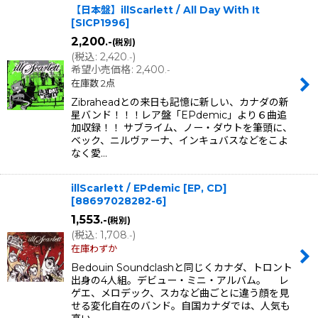
【日本盤】illScarlett / All Day With It
[
SICP1996
]
2,200
.-
(税別)
(
税込
:
2,420
)
.-
希望小売価格
:
2,400
.-
在庫数 2点
Zibraheadとの来日も記憶に新しい、カナダの新
星バンド！！！レア盤「EPdemic」より６曲追
加収録！！ サブライム、ノー・ダウトを筆頭に、
ベック、ニルヴァーナ、インキュバスなどをこよ
なく愛…
illScarlett / EPdemic [EP, CD]
[
88697028282-6
]
1,553
.-
(税別)
(
税込
:
1,708
)
.-
在庫わずか
Bedouin Soundclashと同じくカナダ、トロント
出身の4人組。デビュー・ミニ・アルバム。 レ
ゲエ、メロデック、スカなど曲ごとに違う顔を見
せる変化自在のバンド。自国カナダでは、人気も