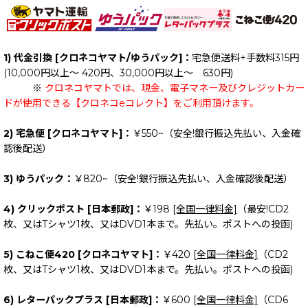
1) 代金引換 [クロネコヤマト/ゆうパック]：
宅急便送料+手数料315円
(10,000円以上～ 420円、30,000円以上～ 630円)
※
クロネコヤマトでは、現金、電子マネー及びクレジットカー
ドが使用できる【クロネコeコレクト】をご利用頂けます。
2) 宅急便 [クロネコヤマト]：
￥550~（安全!銀行振込先払い、入金確
認後配送）
3) ゆうパック：
￥820~（安全!銀行振込先払い、入金確認後配送）
4) クリックポスト [日本郵政]：
￥198
[全国一律料金]
（最安!CD2
枚、又はTシャツ1枚、又はDVD1本まで。先払い。ポストへの投函)
5) こねこ便420 [クロネコヤマト]：
￥420
[全国一律料金]
（CD2
枚、又はTシャツ1枚、又はDVD1本まで。先払い。ポストへの投函)
6) レターパックプラス [日本郵政]：
￥600
[全国一律料金]
（CD6