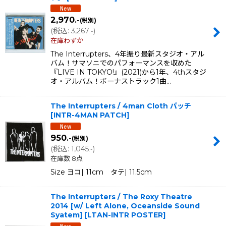
2,970
.-
(税別)
(
税込
:
3,267
)
.-
在庫わずか
The Interrupters、4年振り最新スタジオ・アル
バム！サマソニでのパフォーマンスを収めた
『LIVE IN TOKYO!』(2021)から1年、4thスタジ
オ・アルバム！ボーナストラック1曲…
The Interrupters / 4man Cloth パッチ
[
INTR-4MAN PATCH
]
950
.-
(税別)
(
税込
:
1,045
)
.-
在庫数 8点
Size ヨコ| 11cm タテ| 11.5cm
The Interrupters / The Roxy Theatre
2014 [w/ Left Alone, Oceanside Sound
Syatem]
[
LTAN-INTR POSTER
]