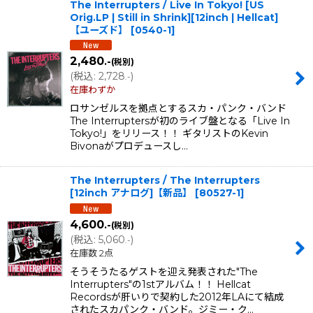
The Interrupters / Live In Tokyo! [US
Orig.LP | Still in Shrink][12inch | Hellcat]
【ユーズド】
[
0540-1
]
2,480
.-
(税別)
(
税込
:
2,728
)
.-
在庫わずか
ロサンゼルスを拠点とするスカ・パンク・バンド
The Interruptersが初のライブ盤となる「Live In
Tokyo!」をリリース！！ ギタリストのKevin
Bivonaがプロデュースし…
The Interrupters / The Interrupters
[12inch アナログ]【新品】
[
80527-1
]
4,600
.-
(税別)
(
税込
:
5,060
)
.-
在庫数 2点
そうそうたるゲストを迎え発表された"The
Interrupters"の1stアルバム！！ Hellcat
Recordsが肝いりで契約した2012年LAにて結成
されたスカパンク・バンド。ジミー・ク…