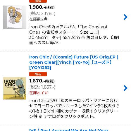
1,980
.-
(税別)
(
税込
:
2,178
)
.-
在庫数 2点
Iron Chicの2ndアルバム「The Constant
One」の告知ポスター！！ Size ヨコ|
30.48cm タテ| 45.72cm ※ 角のヨレや、印刷
面へのスレ等が…
Iron Chic / (Cosmic) Future [US Orig.EP |
Green Clear][7inch | Yo-Yo]【ユーズド】
[
YOYO52
]
1,670
.-
(税別)
(
税込
:
1,837
)
.-
在庫わずか
Iron Chicが2011年のヨーロッパ・ツアーに合わ
せてヨーロッパでリリースした7インチ2枚のうち
の1枚！Bikini Killのカヴァー収録！クリアグリー
ン盤 ※ アナログをクリックポスト…
IVS / Rest Assured,We Are Not Your