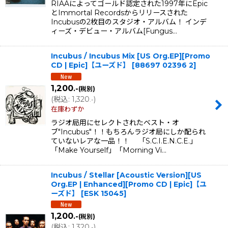
RIAAによってゴールド認定された1997年にEpic
とImmortal Recordsからリリースされた
Incubusの2枚目のスタジオ・アルバム！ インデ
ィーズ・デビュー・アルバム[Fungus…
Incubus / Incubus Mix [US Org.EP][Promo
CD | Epic]【ユーズド】
[
88697 02396 2
]
1,200
.-
(税別)
(
税込
:
1,320
)
.-
在庫わずか
ラジオ局用にセレクトされたベスト・オ
ブ"Incubus"！！もちろんラジオ局にしか配られ
ていないレアな一品！！ 「S.C.I.E.N.C.E.」
「Make Yourself」「Morning Vi…
Incubus / Stellar [Acoustic Version][US
Org.EP | Enhanced][Promo CD | Epic]【ユ
ーズド】
[
ESK 15045
]
1,200
.-
(税別)
(
税込
:
1,320
)
.-