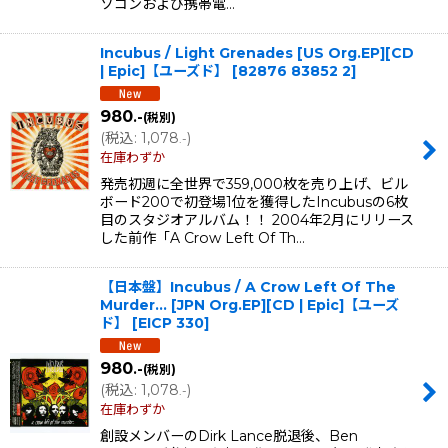
ソコンおよび携帯電…
Incubus / Light Grenades [US Org.EP][CD
| Epic]【ユーズド】
[
82876 83852 2
]
980
.-
(税別)
(
税込
:
1,078
)
.-
在庫わずか
発売初週に全世界で359,000枚を売り上げ、ビル
ボード200で初登場1位を獲得したIncubusの6枚
目のスタジオアルバム！！ 2004年2月にリリース
した前作「A Crow Left Of Th…
【日本盤】Incubus / A Crow Left Of The
Murder... [JPN Org.EP][CD | Epic]【ユーズ
ド】
[
EICP 330
]
980
.-
(税別)
(
税込
:
1,078
)
.-
在庫わずか
創設メンバーのDirk Lance脱退後、Ben