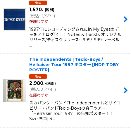
表示数
:
1,570
.-
(税別)
在庫あり
(
税込
:
1,727
)
.-
在庫わずか
並び順
:
1997年にレコーディングされたIn My Eyesのデ
モをアナログ化！！ Notes & Tracklis オリジナル
リリース/ディスクリリース: 1999/1999 レーベル:
絞り込む
…
The Independents | Tedio-Boys /
Hellraiser Tour 1997 ポスター
[
INDP-TDBY
POSTER
]
2,980
.-
(税別)
(
税込
:
3,278
)
.-
在庫わずか
スカパンク・バンドThe Independentsとサイコ
ビリー・バンドTedio-Boysの合同ツアー
「Hellraiser Tour 1997」の告知ポスター！！
Size ヨコ| 4…