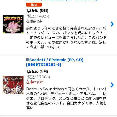
1,356
.-
(税別)
(
税込
:
1,492
)
.-
在庫数 2点
前作より５年のときを経て発表された2ndアルバ
ム！！レゲエ、スカ、パンクを巧みにミック！！
前作のレビューにも書きましたが、このバンド
のボーカル、その歌声が好きなんですよね。決し
てうまい訳ではない…
illScarlett / EPdemic [EP, CD]
[
88697028282-6
]
1,553
.-
(税別)
(
税込
:
1,708
)
.-
在庫わずか
Bedouin Soundclashと同じくカナダ、トロント
出身の4人組。デビュー・ミニ・アルバム。 レ
ゲエ、メロデック、スカなど曲ごとに違う顔を見
せる変化自在のバンド。自国カナダでは、人気も
高い…