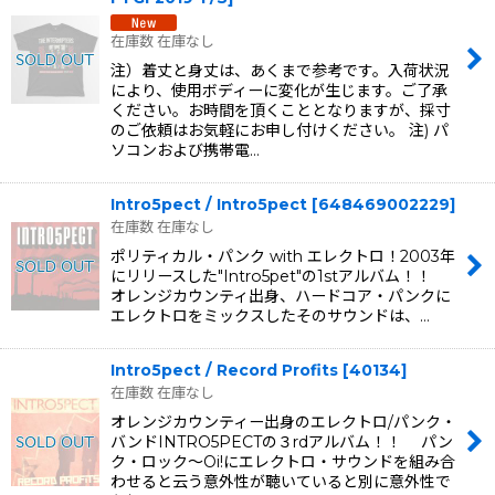
在庫数 在庫なし
注）着丈と身丈は、あくまで参考です。入荷状況
により、使用ボディーに変化が生じます。ご了承
ください。お時間を頂くこととなりますが、採寸
のご依頼はお気軽にお申し付けください。 注) パ
ソコンおよび携帯電…
Intro5pect / Intro5pect
[
648469002229
]
在庫数 在庫なし
ポリティカル・パンク with エレクトロ！2003年
にリリースした"Intro5pet"の1stアルバム！！
オレンジカウンティ出身、ハードコア・パンクに
エレクトロをミックスしたそのサウンドは、…
Intro5pect / Record Profits
[
40134
]
在庫数 在庫なし
オレンジカウンティー出身のエレクトロ/パンク・
バンドINTRO5PECTの３rdアルバム！！ パン
ク・ロック〜Oi!にエレクトロ・サウンドを組み合
わせると云う意外性が聴いていると別に意外性で