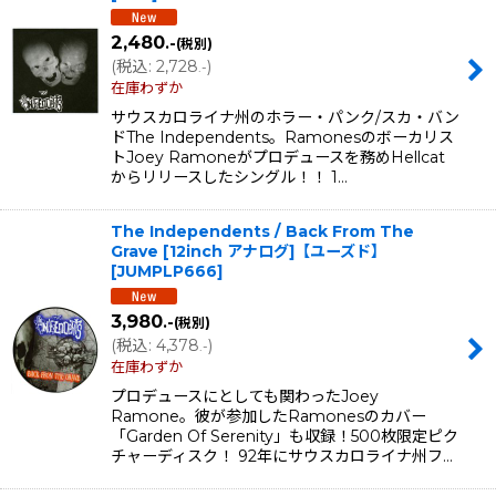
2,480
.-
(税別)
(
税込
:
2,728
)
.-
在庫わずか
サウスカロライナ州のホラー・パンク/スカ・バン
ドThe Independents。Ramonesのボーカリス
トJoey Ramoneがプロデュースを務めHellcat
からリリースしたシングル！！ 1…
The Independents / Back From The
Grave [12inch アナログ]【ユーズド】
[
JUMPLP666
]
3,980
.-
(税別)
(
税込
:
4,378
)
.-
在庫わずか
プロデュースにとしても関わったJoey
Ramone。彼が参加したRamonesのカバー
「Garden Of Serenity」も収録！500枚限定ピク
チャーディスク！ 92年にサウスカロライナ州フ…