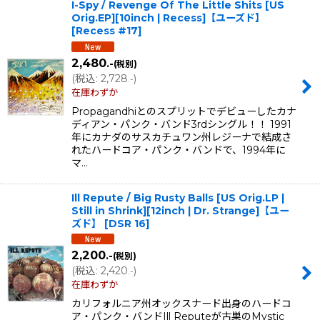
I-Spy / Revenge Of The Little Shits [US
Orig.EP][10inch | Recess]【ユーズド】
[
Recess #17
]
2,480
.-
(税別)
(
税込
:
2,728
)
.-
在庫わずか
Propagandhiとのスプリットでデビューしたカナ
ディアン・パンク・バンド3rdシングル！！ 1991
年にカナダのサスカチュワン州レジーナで結成さ
れたハードコア・パンク・バンドで、1994年に
マ…
Ill Repute / Big Rusty Balls [US Orig.LP |
Still in Shrink][12inch | Dr. Strange]【ユー
ズド】
[
DSR 16
]
2,200
.-
(税別)
(
税込
:
2,420
)
.-
在庫わずか
カリフォルニア州オックスナード出身のハードコ
ア・パンク・バンドIll Reputeが古巣のMystic