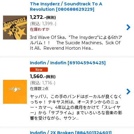
The Insyderz / Soundtrack To A
Revolution
[
080688629229
]
1,272
.-
(税別)
(
税込
:
1,399
)
.-
在庫わずか
3rd Wave Of Ska、"The Insyderz"による6thア
ルバム！！ The Suicide Machines、Sick Of
It All、Reverend Horton Hea…
Indofin / Indofin
[
691045949425
]
1,560
.-
(税別)
(
税込
:
1,716
)
.-
在庫数 2点
ヤッパリ、この手のバンドはボーカルが良くなく
っちゃ！ テキサス州は、オースチンからのニュ
ー・カマー。4年以上の歳月をかけて「スレイヤ
ー」から「サブライム」までいろいろな音楽の影
響を受けながら、サウン…
Indofin / 2X Broken
[
884501324601
]