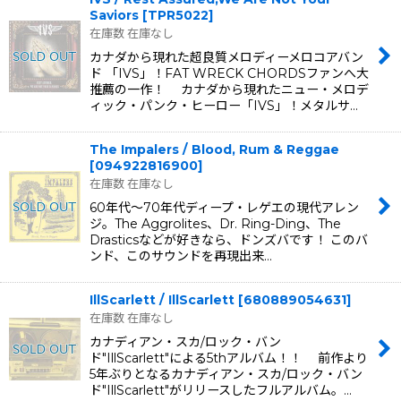
Saviors
[
TPR5022
]
在庫数 在庫なし
カナダから現れた超良質メロディーメロコアバン
ド 「IVS」！FAT WRECK CHORDSファンへ大
推薦の一作！ カナダから現れたニュー・メロデ
ィック・パンク・ヒーロー「IVS」！メタルサ…
The Impalers / Blood, Rum & Reggae
[
094922816900
]
在庫数 在庫なし
60年代〜70年代ディープ・レゲエの現代アレン
ジ。The Aggrolites、Dr. Ring-Ding、The
Drasticsなどが好きなら、ドンズバです！ このバ
ンド、このサウンドを再現出来…
IllScarlett / IllScarlett
[
680889054631
]
在庫数 在庫なし
カナディアン・スカ/ロック・バン
ド"IllScarlett"による5thアルバム！！ 前作より
5年ぶりとなるカナディアン・スカ/ロック・バン
ド"IllScarlett"がリリースしたフルアルバム。…