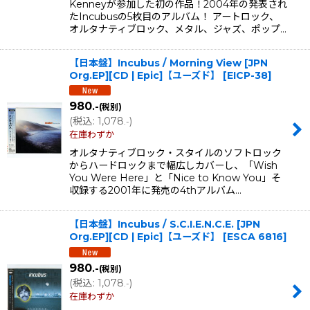
Kenneyが参加した初の作品！2004年の発表され
たIncubusの5枚目のアルバム！ アートロック、
オルタナティブロック、メタル、ジャズ、ポップ…
【日本盤】Incubus / Morning View [JPN
Org.EP][CD | Epic]【ユーズド】
[
EICP-38
]
980
.-
(税別)
(
税込
:
1,078
)
.-
在庫わずか
オルタナティブロック・スタイルのソフトロック
からハードロックまで幅広しカバーし、「Wish
You Were Here」と「Nice to Know You」そ
収録する2001年に発売の4thアルバム…
【日本盤】Incubus / S.C.I.E.N.C.E. [JPN
Org.EP][CD | Epic]【ユーズド】
[
ESCA 6816
]
980
.-
(税別)
(
税込
:
1,078
)
.-
在庫わずか