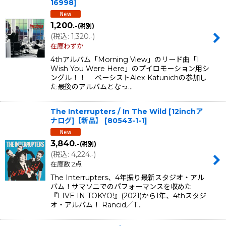
16998
]
1,200
.-
(税別)
(
税込
:
1,320
)
.-
在庫わずか
4thアルバム「Morning View」のリード曲「I
Wish You Were Here」のプイロモーション用シ
ングル！！ ベーシストAlex Katunichの参加し
た最後のアルバムとなっ…
The Interrupters / In The Wild [12inchア
ナログ]【新品】
[
80543-1-1
]
3,840
.-
(税別)
(
税込
:
4,224
)
.-
在庫数 2点
The Interrupters、4年振り最新スタジオ・アル
バム！サマソニでのパフォーマンスを収めた
『LIVE IN TOKYO!』(2021)から1年、4thスタジ
オ・アルバム！ Rancid／T…