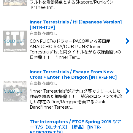
フルトを活動拠点とするSkacore/Punkバン
ド"Thee Inf…
Inner Terrestrials ‎/ It! [Japanese Version]
[
INTR-ITJP
]
在庫数 在庫なし
CONFLICTのドラマーPACO率いる英国産
ANARCHO SKA/DUB PUNK"Inner
Terrestrials"1stと同タイトルながら収録曲違いの
日本盤！！ "Inner Terr…
Inner Terrestrials / Escape From New
Cross + Enter The Dragon
[
INTR-EFNC
]
在庫数 在庫なし
"Inner Terrestrials"がアナログ等でリリースした
作品を纏めた編集盤！！ 統治のロンドンでも珍
しい存在のDub/Reggaeを奏でるPunk
Band"Inner Terrestr…
The Interrupters / FTGF Spring 2019 ツア
ー T/S【XLサイズ】【新品】
[
INTR-
FTGF2019 T/S
]