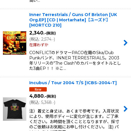
高い…
Inner Terrestrials ‎/ Guns Of Brixton [UK
Org.EP] [CD | Mortarhate]【ユーズド】
[
MORTCD 210
]
2,340
.-
(税別)
(
税込
:
2,574
)
.-
在庫わずか
CONFLICTのドラマーPACO在籍のSka/Dub
Punkバンド、INNER TERRESTRIALS。2003
年リリースの"The Clash"のカバーをタイトルとし
た3曲EP！！ ※こ…
Incubus / Tour 2004 T/S
[
ICBS-2004-T
]
4,880
.-
(税別)
(
税込
:
5,368
)
.-
注）着丈と身丈は、あくまで参考です。入荷状況
により、使用ボディーに変化が生じます。ご了承
ください。お時間を頂くこととなりますが、採寸
のご依頼はお気軽にお申し付けください。 注) パ