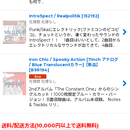
も何で…
Intro5pect / Realpolitik
[
152192
]
在庫数 在庫なし
Punk/Skaにエレクトリック(ファミコンのピコピ
コ)、チョットというか、凄く変わったサウンドの
Intro5pect！！ 1曲目はいいとして、2曲目から
エレクトリカルなサウンドが出てきて、4曲目…
Iron Chic / Spooky Action [7inch アナログ
/ Blue Translucentカラー]【新品】
[
B9R194
]
在庫数 在庫なし
2ndアルバム「The Constant One」からのシン
グルカット！1000枚限定ブルー・カラー・バー
ジョン！ B面収録曲は、アルバム未収録。 Notes
& Tracklis リリ…
送料/配送方法(10,000円以上で送料無料)