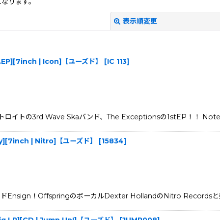
になります。
表示順変更
ig.EP][7inch | Icon]【ユーズド】
[
IC 113
]
 Wave Skaバンド、The Exceptionsの1stEP！！ Notes &
rey][7inch | Nitro]【ユーズド】
[
15834
]
絞り込む
n！OffspringのボーカルDexter HollandのNitro Reco