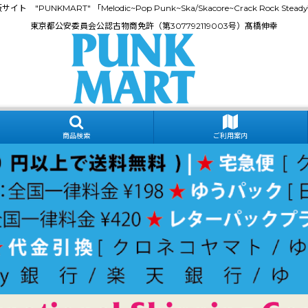
門通販サイト "PUNKMART" 「Melodic~Pop Punk~Ska/Skacore~Crack Rock
東京都公安委員会公認古物商免許（第307792119003号）髙橋伸幸
商品検索
ご利用案内