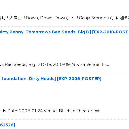
人気曲「Down, Down, Down」と「Ganja Smugglin
irty Penny, Tomorrows Bad Seeds, Big D]
[
EXP-2010-POST
ws Bad Seeds, Big D Date: 2010-05-23 & 24 Venue: Th…
foundation, Dirty Heads]
[
EXP-2008-POSTER
]
eads Date: 2008-01-24 Venue: Bluebird Theater [Wi…
62526
]