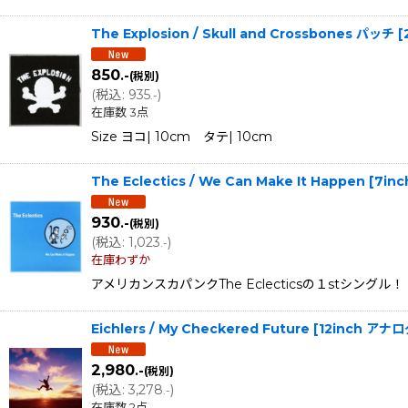
The Explosion / Skull and Crossbones パッチ
[
850
.-
(税別)
(
税込
:
935
)
.-
在庫数 3点
Size ヨコ| 10cm タテ| 10cm
The Eclectics / We Can Make It Happen 
930
.-
(税別)
(
税込
:
1,023
)
.-
在庫わずか
アメリカンスカパンクThe Eclecticsの１stシングル！！
Eichlers / My Checkered Future [12inch 
2,980
.-
(税別)
(
税込
:
3,278
)
.-
在庫数 2点