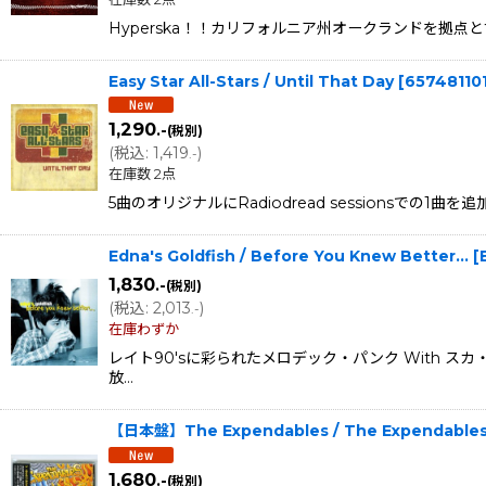
Hyperska！！カリフォルニア州オークランドを拠点とするEi
Easy Star All-Stars / Until That Day
[
65748110
1,290
.-
(税別)
(
税込
:
1,419
)
.-
在庫数 2点
5曲のオリジナルにRadiodread sessions
Edna's Goldfish / Before You Knew Better..
1,830
.-
(税別)
(
税込
:
2,013
)
.-
在庫わずか
レイト90'sに彩られたメロデック・パンク With 
放…
【日本盤】The Expendables / The Expendables 
1,680
.-
(税別)