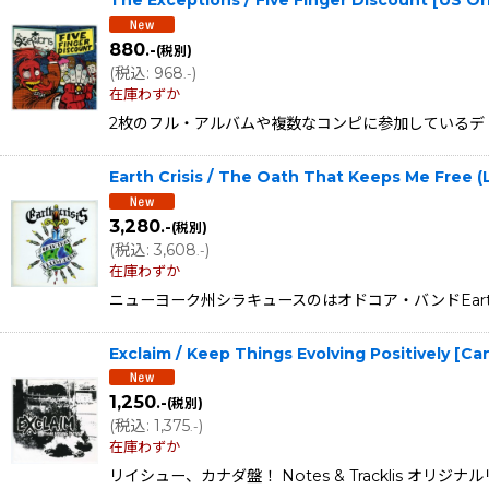
The Exceptions / Five Finger Discount [US 
880
.-
(税別)
(
税込
:
968
)
.-
在庫わずか
2枚のフル・アルバムや複数なコンピに参加しているデトロイトの3r
Earth Crisis / The Oath That Keeps Me Free (L
3,280
.-
(税別)
(
税込
:
3,608
)
.-
在庫わずか
ニューヨーク州シラキュースのはオドコア・バンドEarth Cr
Exclaim / Keep Things Evolving Positively 
1,250
.-
(税別)
(
税込
:
1,375
)
.-
在庫わずか
リイシュー、カナダ盤！ Notes & Tracklis オリジナルリ