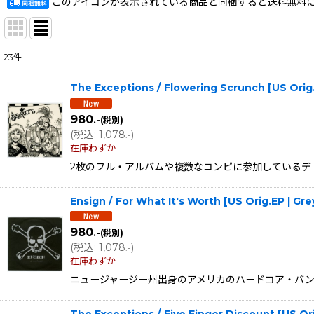
このアイコンが表示されている商品と同梱すると送料無料
23
件
サブカテゴリ
:
The Exceptions / Flowering Scrunch [US Or
表示数
:
980
.-
(税別)
(
税込
:
1,078
)
.-
在庫あり
在庫わずか
2枚のフル・アルバムや複数なコンピに参加しているデトロイトの3rd
並び順
:
Ensign / For What It's Worth [US Orig.EP | G
980
.-
(税別)
(
税込
:
1,078
)
.-
在庫わずか
ニュージャージー州出身のアメリカのハードコア・バンドEnsig