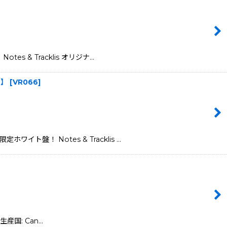
s & Tracklis オリジナ…
ド】
[
VR066
]
ト盤！ Notes & Tracklis …
生産国: Can…