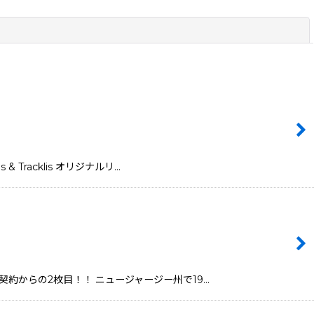
閉じる
 Tracklis オリジナルリ…
rdsと契約からの2枚目！！ ニュージャージー州で19…