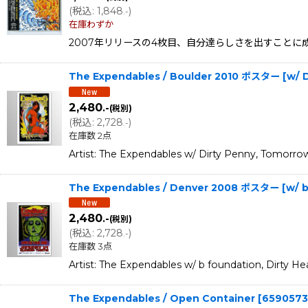
(
税込
:
1,848
)
.-
在庫わずか
2007年リリースの4枚目、自分達らしさを出すことに成功！
The Expendables / Boulder 2010 ポスター [w/ D
2,480
.-
(税別)
(
税込
:
2,728
)
.-
在庫数 2点
Artist: The Expendables w/ Dirty Penny, Tomorro
The Expendables / Denver 2008 ポスター [w/ b 
2,480
.-
(税別)
(
税込
:
2,728
)
.-
在庫数 3点
Artist: The Expendables w/ b foundation, Dirty H
The Expendables / Open Container
[
6590573