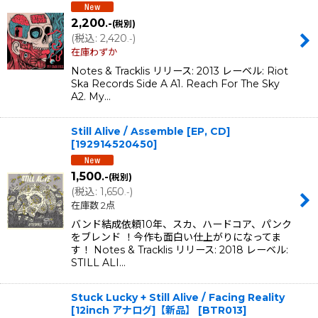
2,200
.-
(税別)
並び順
:
(
税込
:
2,420
)
.-
在庫わずか
絞り込む
Notes & Tracklis リリース: 2013 レーベル: Riot
Ska Records Side A A1. Reach For The Sky
A2. My…
Still Alive / Assemble [EP, CD]
[
192914520450
]
1,500
.-
(税別)
(
税込
:
1,650
)
.-
在庫数 2点
バンド結成依頼10年、スカ、ハードコア、パンク
をブレンド ！今作も面白い仕上がりになってま
す！ Notes & Tracklis リリース: 2018 レーベル:
STILL ALI…
Stuck Lucky + Still Alive / Facing Reality
[12inch アナログ]【新品】
[
BTR013
]