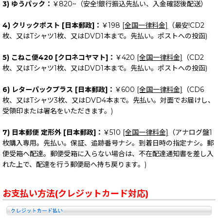
3) ゆうパック：
￥820~（安全!銀行振込先払い、入金確認後配送）
4) クリックポスト [日本郵政]：
￥198
[全国一律料金]
（最安!CD2
枚、又はTシャツ1枚、又はDVD1本まで。先払い。ポストへの投函)
5) こねこ便420 [クロネコヤマト]：
￥420
[全国一律料金]
（CD2
枚、又はTシャツ1枚、又はDVD1本まで。先払い。ポストへの投函)
6) レターパックプラス [日本郵政]：
￥600
[全国一律料金]
（CD6
枚、又はTシャツ3枚、又はDVD4本まで。先払い。対面でお届けし、
受領印または署名をいただきます。)
7) 日本郵便 定形外 [日本郵政]：
￥510
[全国一律料金]
（アナログ盤1
枚購入専用。先払い。保証、追跡番号ナシ。到着日時の指定ナシ。郵
便受箱へ配達。郵便受箱に入らない場合は、不在配達通知書を差し入
れた上で、配達を行う郵便局へ持ち戻ります。)
お支払い方法(クレジットカード対応)