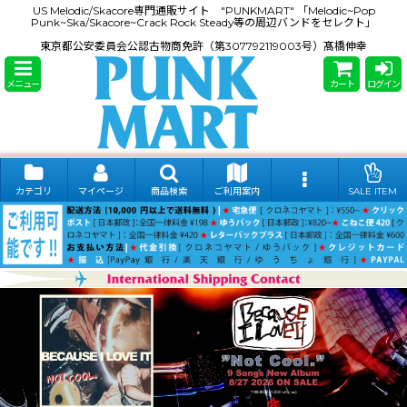
US Melodic/Skacore専門通販サイト "PUNKMART" 「Melodic~Pop
Punk~Ska/Skacore~Crack Rock Steady等の周辺バンドをセレクト」
東京都公安委員会公認古物商免許（第307792119003号）髙橋伸幸
メニュー
カート
ログイン
カテゴリ
マイページ
商品検索
ご利用案内
SALE ITEM