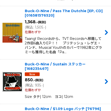
Buck-O-Nine / Pass The Dutchie [EP, CD]
[
016581576520
]
1,368
.-
(税別)
(
税込
:
1,505
)
.-
在庫わずか
Taang! Recordsから、TVT Recordsへ移籍して
2作目6曲入りEP！！ ブリテッシュ・レゲエ・
バンド、Musical Youthのカバーで1982年にグラ
ミーも獲得した名曲「Pa…
Buck-O-Nine / Sustain ステッカー
[
168235467
]
850
.-
(税別)
(
税込
:
935
)
.-
在庫わずか
Size タテ| 12cm ヨコ| 12cm
Buck-O-Nine / $1.09 Logo バッチ
[
76796
]