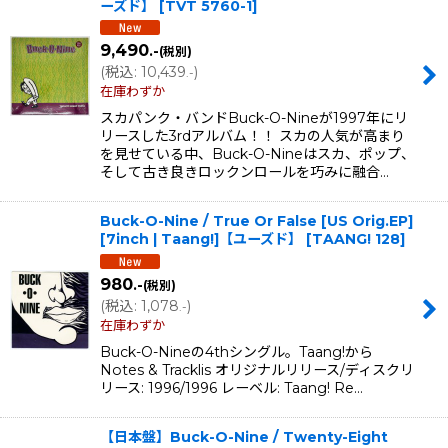
ーズド】
[
TVT 5760-1
]
並び順
:
9,490
.-
(税別)
(
税込
:
10,439
)
.-
絞り込む
在庫わずか
スカパンク・バンドBuck-O-Nineが1997年にリ
リースした3rdアルバム！！ スカの人気が高まり
を見せている中、Buck-O-Nineはスカ、ポップ、
そして古き良きロックンロールを巧みに融合…
Buck-O-Nine / True Or False [US Orig.EP]
[7inch | Taang!]【ユーズド】
[
TAANG! 128
]
980
.-
(税別)
(
税込
:
1,078
)
.-
在庫わずか
Buck-O-Nineの4thシングル。Taang!から
Notes & Tracklis オリジナルリリース/ディスクリ
リース: 1996/1996 レーベル: Taang! Re…
【日本盤】Buck-O-Nine / Twenty-Eight