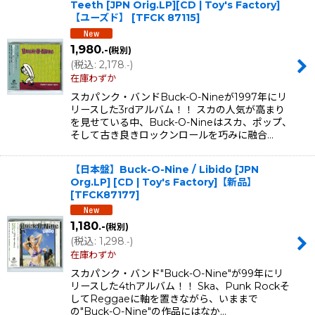
Teeth [JPN Orig.LP][CD | Toy's Factory]
【ユーズド】
[
TFCK 87115
]
1,980
.-
(税別)
(
税込
:
2,178
)
.-
在庫わずか
スカパンク・バンドBuck-O-Nineが1997年にリ
リースした3rdアルバム！！ スカの人気が高まり
を見せている中、Buck-O-Nineはスカ、ポップ、
そして古き良きロックンロールを巧みに融合…
【日本盤】Buck-O-Nine / Libido [JPN
Org.LP] [CD | Toy's Factory]【新品】
[
TFCK87177
]
1,180
.-
(税別)
(
税込
:
1,298
)
.-
在庫わずか
スカパンク・バンド"Buck-O-Nine"が99年にリ
リースした4thアルバム！！ Ska、Punk Rockそ
してReggaeに軸を置きながら、いままで
の"Buck-O-Nine"の作品にはなか…