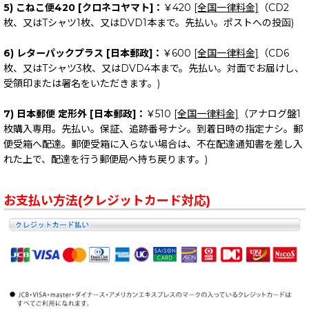
5) こねこ便420 [クロネコヤマト]：
￥420
[全国一律料金]
（CD2
枚、又はTシャツ1枚、又はDVD1本まで。先払い。ポストへの投函)
6) レターパックプラス [日本郵政]：
￥600
[全国一律料金]
（CD6
枚、又はTシャツ3枚、又はDVD4本まで。先払い。対面でお届けし、
受領印または署名をいただきます。)
7) 日本郵便 定形外 [日本郵政]：
￥510
[全国一律料金]
（アナログ盤1
枚購入専用。先払い。保証、追跡番号ナシ。到着日時の指定ナシ。郵
便受箱へ配達。郵便受箱に入らない場合は、不在配達通知書を差し入
れた上で、配達を行う郵便局へ持ち戻ります。)
お支払い方法(クレジットカード対応)