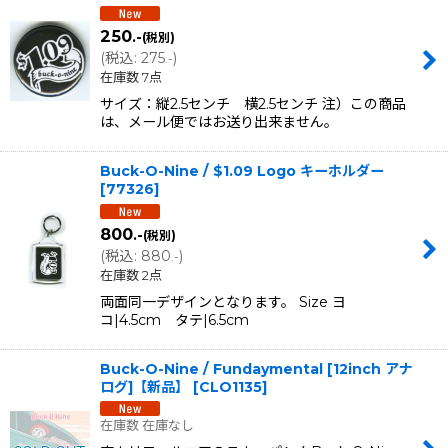
250
.-
(税別)
(
税込
:
275
)
.-
在庫数 7点
サイズ：縦2.5センチ 横2.5センチ 注）この商品
は、メール便ではお送り出来ません。
Buck-O-Nine / $1.09 Logo キーホルダー
[
77326
]
800
.-
(税別)
(
税込
:
880
)
.-
在庫数 2点
両面同一デザインとなります。 Size ヨ
コ|4.5cm タテ|6.5cm
Buck-O-Nine / Fundaymental [12inch アナ
ログ]【新品】
[
CLO1135
]
在庫数 在庫なし