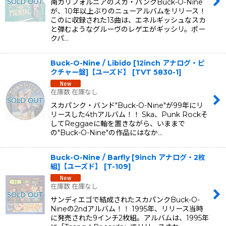
南カリフォルニアのスカ・パンクBuck-O-Nine
が、10年以上ぶりのニューアルバムをリリース！
このに収録された13曲は、エネルギッシュなスカ
と弾むようなグルーヴのレゲエがギッシリ。ポー
クパ…
Buck-O-Nine / Libido [12inch アナログ・ピ
クチャー盤]【ユーズド】
[
TVT 5830-1
]
在庫数 在庫なし
スカパンク・バンド"Buck-O-Nine"が99年にリ
リースした4thアルバム！！ Ska、Punk Rockそ
してReggaeに軸を置きながら、いままで
の"Buck-O-Nine"の作品にはなか…
Buck-O-Nine / Barfly [9inch アナログ・2枚
組]【ユーズド】
[
T-109
]
在庫数 在庫なし
サンディエゴで結成されたスカパンクBuck-O-
Nineの2ndアルバム！！ 1995年、リリース当時
に発売された9インチ2枚組。アルバムは、1995年