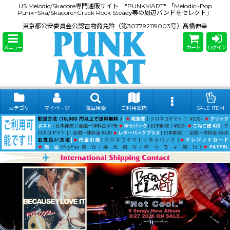
US Melodic/Skacore専門通販サイト "PUNKMART" 「Melodic~Pop
Punk~Ska/Skacore~Crack Rock Steady等の周辺バンドをセレクト」
東京都公安委員会公認古物商免許（第307792119003号）髙橋伸幸
メニュー
カート
ログイン
カテゴリ
マイページ
商品検索
ご利用案内
SALE ITEM