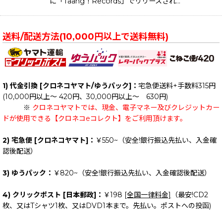
に「Taang！Records」でリリースされ…
送料/配送方法(10,000円以上で送料無料)
1) 代金引換 [クロネコヤマト/ゆうパック]：
宅急便送料+手数料315円
(10,000円以上～ 420円、30,000円以上～ 630円)
※
クロネコヤマトでは、現金、電子マネー及びクレジットカー
ドが使用できる【クロネコeコレクト】をご利用頂けます。
2) 宅急便 [クロネコヤマト]：
￥550~（安全!銀行振込先払い、入金確
認後配送）
3) ゆうパック：
￥820~（安全!銀行振込先払い、入金確認後配送）
4) クリックポスト [日本郵政]：
￥198
[全国一律料金]
（最安!CD2
枚、又はTシャツ1枚、又はDVD1本まで。先払い。ポストへの投函)