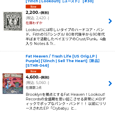
[7inch | Lookout!]【ユーズド】
[
#30
]
2,200
.-
(税別)
(
税込
:
2,420
)
.-
在庫わずか
Lookout!には珍しいタイプのハードコア・バン
ド、Filthの1STシングル! 80年代後半から90年代
半ばまで活動したベイエリアのCrust/Punk。4曲
入り Notes & Tr…
Fat Heaven / Trash Life [US Orig.LP |
Purple] [12inch | Sell The Heart]【新品】
[
STHR-046
]
4,600
.-
(税別)
(
税込
:
5,060
)
.-
在庫数 2点
Brooklynを拠点とするFat Heaven！Lookout!
Recordsの全盛期を思い起こさせる非常にメロデ
ィックでポップなパンク・バンド！！ 以前にリリ
ースされたEP「Crybaby」と…