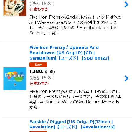
(
税込
:
1,518
)
.-
在庫わずか
Five Iron Frenzyの2ndアルバム！ バンドは他の
3rd Wave of Skaバンドとの差別化を図ろうと
し、それは収録曲の中の「Handbook for the
Sellout」に如…
Five Iron Frenzy / Upbeats And
Beatdowns [US Org.LP] [CD |
SaraBellum]【ユーズド】
[
SBD 66122
]
1,380
.-
(税別)
(
税込
:
1,518
)
.-
在庫わずか
Five Iron Frenzyの1stアルバム！ 1996年11月に
自身のレーベルからリリースされ、その後1997年
4月Five Minute Walk のSaraBellum Records
から…
Farside / Rigged [US Orig.LP][12inch |
Revelation]【ユーズド】
[
Revelation:33
]