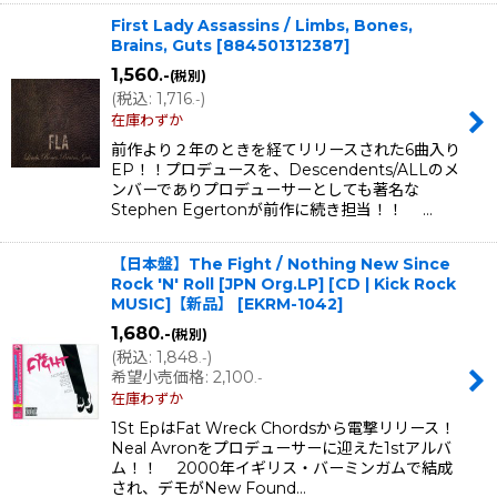
First Lady Assassins / Limbs, Bones,
Brains, Guts
[
884501312387
]
1,560
.-
(税別)
(
税込
:
1,716
)
.-
在庫わずか
前作より２年のときを経てリリースされた6曲入り
EP！！プロデュースを、Descendents/ALLのメ
ンバーでありプロデューサーとしても著名な
Stephen Egertonが前作に続き担当！！ …
【日本盤】The Fight / Nothing New Since
Rock 'N' Roll [JPN Org.LP] [CD | Kick Rock
MUSIC]【新品】
[
EKRM-1042
]
1,680
.-
(税別)
(
税込
:
1,848
)
.-
希望小売価格
:
2,100
.-
在庫わずか
1St EpはFat Wreck Chordsから電撃リリース！
Neal Avronをプロデューサーに迎えた1stアルバ
ム！！ 2000年イギリス・バーミンガムで結成
され、デモがNew Found…