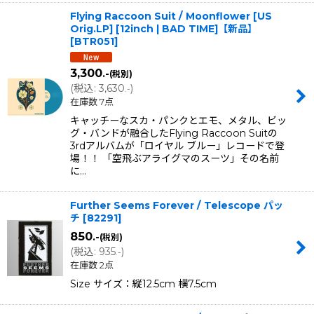
Flying Raccoon Suit / Moonflower [US
Orig.LP] [12inch | BAD TIME]【新品】
[
BTR051
]
3,300
.-
(税別)
(
税込
:
3,630
)
.-
在庫数 7点
キャッチーなスカ・パンクとエモ、メタル、ビッ
グ・バンドが融合したFlying Raccoon Suitの
3rdアルバムが「ロイヤル ブルー」レコードで登
場！！ 「空飛ぶアライグマのスーツ」その名前
に…
Further Seems Forever / Telescope パッ
チ
[
82291
]
850
.-
(税別)
(
税込
:
935
)
.-
在庫数 2点
Size サイズ：縦12.5cm 横7.5cm