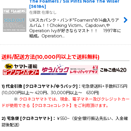
The Foamers / Six Pints None The Wiser
[
56184
]
在庫数 在庫なし
UKスカパンク・バンド"Foamers"の14曲入りア
ルバム！！Choking Victim、Capdown,や
Operation Ivyが好きならマスト！！ 1997年に
結成。Operation…
送料/配送方法(10,000円以上で送料無料)
1) 代金引換 [クロネコヤマト/ゆうパック]：
宅急便送料+手数料315円
(10,000円以上～ 420円、30,000円以上～ 630円)
※
クロネコヤマトでは、現金、電子マネー及びクレジットカー
ドが使用できる【クロネコeコレクト】をご利用頂けます。
2) 宅急便 [クロネコヤマト]：
￥550~（安全!銀行振込先払い、入金確
認後配送）