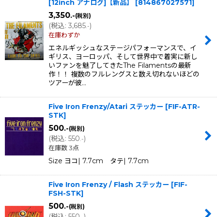
[12inch アナログ]【新品】
[
814867027571
]
3,350
.-
(税別)
(
税込
:
3,685
)
.-
在庫わずか
エネルギッシュなステージパフォーマンスで、イ
ギリス、ヨーロッパ、そして世界中で着実に新し
いファンを魅了してきたThe Filamentsの最新
作！！ 複数のフルレングスと数え切れないほどの
ツアーが彼…
Five Iron Frenzy/Atari ステッカー
[
FIF-ATR-
STK
]
500
.-
(税別)
(
税込
:
550
)
.-
在庫数 3点
Size ヨコ| 7.7cm タテ| 7.7cm
Five Iron Frenzy / Flash ステッカー
[
FIF-
FSH-STK
]
500
.-
(税別)
(
税込
:
550
)
.-