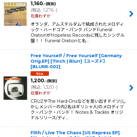
1,160
.-
(税別)
(
税込
:
1,276
)
.-
在庫わずか
オランダ、アムステルダムで結成されたメロディ
ック・ハードコア・パンク バンドFuneral
OrationがHopeless Recordsに残したシングル
盤！！ Funeral Orationと名…
Free Yourself / Free Yourself [Germany
Orig.EP] [7inch | Blurr]【ユーズド】
[
BLURR-002
]
1,200
.-
(税別)
(
税込
:
1,320
)
.-
在庫わずか
CRUZやThe Hard-Onsなどを思い出すドイツ(し
かしメンバーの内2名はギリシャ人)のメロディツ
ク・パンク・バンド！ Notes & Tracklis オリジ
ナルリリース/ディ…
Filth / Live The Chaos [US Repress EP]