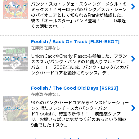
パンク・スカ・レゲェ・スウィング・メタル・の
ミックス！？ヨーロッパのパンク／スカ・シーン
のパイオニアとして知られるFrankが結成した、
彼の「オールスター」バンド登場！！ 10年近
くの活動の中、…
Foolish / Back On Track
[
FLSH-BKOT
]
在庫数 在庫なし
Union JackやCharly Fiascoも参加した、フラン
スのスカ/パンク・バンドの14曲入りフル・アル
バム！！ 2008年結成、パンク・ロック/スカパ
ンク/ハードコアを絶妙にミックス。デ…
Foolish / The Good Old Days
[
RSR23
]
在庫数 在庫なし
90'sのパンク/ハードコアからインスピレーショー
ンを得たフレンチ・スカ/パンク・バン
ド"Foolish"、待望の新作！！ 疾走感タップ
リ、お腹いっぱいに気がつく前のあっという間の
9曲でした！スケ…