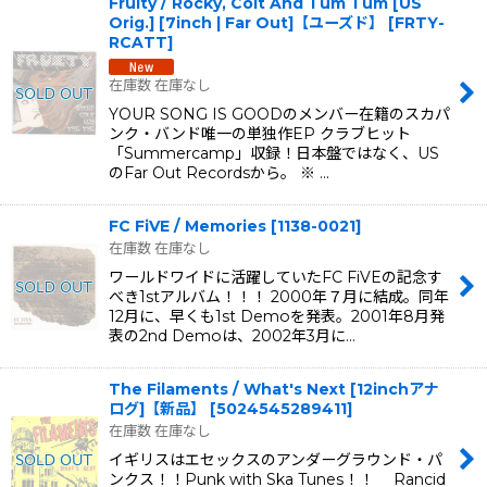
Fruity / Rocky, Colt And Tum Tum [US
Orig.] [7inch | Far Out]【ユーズド】
[
FRTY-
RCATT
]
在庫数 在庫なし
YOUR SONG IS GOODのメンバー在籍のスカパ
ンク・バンド唯一の単独作EP クラブヒット
「Summercamp」収録！日本盤ではなく、US
のFar Out Recordsから。 ※ …
FC FiVE / Memories
[
1138-0021
]
在庫数 在庫なし
ワールドワイドに活躍していたFC FiVEの記念す
べき1stアルバム！！！ 2000年７月に結成。同年
12月に、早くも1st Demoを発表。2001年8月発
表の2nd Demoは、2002年3月に…
The Filaments / What's Next [12inchアナ
ログ]【新品】
[
5024545289411
]
在庫数 在庫なし
イギリスはエセックスのアンダーグラウンド・パ
ンクス！！Punk with Ska Tunes！！ Rancid