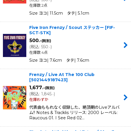
在庫数 2点
Size ヨコ| 11.5cm タテ| 5.1cm
Five Iron Frenzy / Scout ステッカー
[
FIF-
SCT-STK
]
500
.-
(税別)
(
税込
:
550
)
.-
在庫数 4点
Size ヨコ| 7.6cm タテ| 7.6cm
Frenzy / Live At The 100 Club
[
5021449187423
]
1,677
.-
(税別)
(
税込
:
1,845
)
.-
在庫わずか
代表曲ももれなく収録した、絶頂期のLiveアルバ
ム!! Notes & Tracklis リリース: 2000 レーベル:
Raucous 01. I See Red 02…