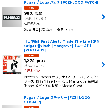
Fugazi / Logo パッチ
[
FGZI-LOGO PATCHI
]
980
.-
(税別)
(
税込
:
1,078
)
.-
在庫数 8点
Size ヨコ| 20.3cm タテ| 5cm
【日本盤】First Alert / Trade The Life [JPN
Orig.EP][7inch | Mangrove]【ユーズド】
[
ROOT-019
]
1,275
.-
(税別)
(
税込
:
1,403
)
.-
在庫わずか
Notes & Tracklis オリジナルリリース/ディスクリ
リース: 1999/1999 レーベル: Mangrove 生産国:
Japan メディアの状態・Media Cond…
Fugazi / Logo ステッカー
[
FGZI-LOGO
STICKER
]