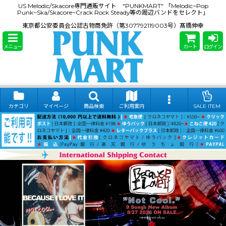
US Melodic/Skacore専門通販サイト "PUNKMART" 「Melodic~Pop
Punk~Ska/Skacore~Crack Rock Steady等の周辺バンドをセレクト」
東京都公安委員会公認古物商免許（第307792119003号）髙橋伸幸
メニュー
カート
ログイン
カテゴリ
マイページ
商品検索
ご利用案内
SALE ITEM