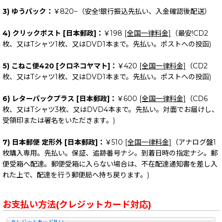
3) ゆうパック：
￥820~（安全!銀行振込先払い、入金確認後配送）
4) クリックポスト [日本郵政]：
￥198
[全国一律料金]
（最安!CD2
枚、又はTシャツ1枚、又はDVD1本まで。先払い。ポストへの投函)
5) こねこ便420 [クロネコヤマト]：
￥420
[全国一律料金]
（CD2
枚、又はTシャツ1枚、又はDVD1本まで。先払い。ポストへの投函)
6) レターパックプラス [日本郵政]：
￥600
[全国一律料金]
（CD6
枚、又はTシャツ3枚、又はDVD4本まで。先払い。対面でお届けし、
受領印または署名をいただきます。)
7) 日本郵便 定形外 [日本郵政]：
￥510
[全国一律料金]
（アナログ盤1
枚購入専用。先払い。保証、追跡番号ナシ。到着日時の指定ナシ。郵
便受箱へ配達。郵便受箱に入らない場合は、不在配達通知書を差し入
れた上で、配達を行う郵便局へ持ち戻ります。)
お支払い方法(クレジットカード対応)