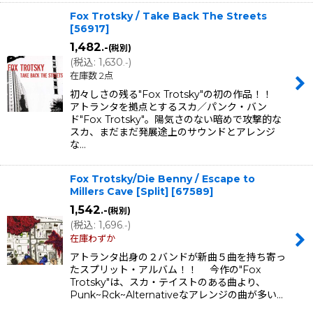
Fox Trotsky / Take Back The Streets
[
56917
]
1,482
.-
(税別)
(
税込
:
1,630
)
.-
在庫数 2点
初々しさの残る"Fox Trotsky"の初の作品！！
アトランタを拠点とするスカ／パンク・バン
ド"Fox Trotsky"。陽気さのない暗めで攻撃的な
スカ、まだまだ発展途上のサウンドとアレンジ
な…
Fox Trotsky/Die Benny / Escape to
Millers Cave [Split]
[
67589
]
1,542
.-
(税別)
(
税込
:
1,696
)
.-
在庫わずか
アトランタ出身の２バンドが新曲５曲を持ち寄っ
たスプリット・アルバム！！ 今作の"Fox
Trotsky"は、スカ・テイストのある曲より、
Punk~Rck~Alternativeなアレンジの曲が多い…