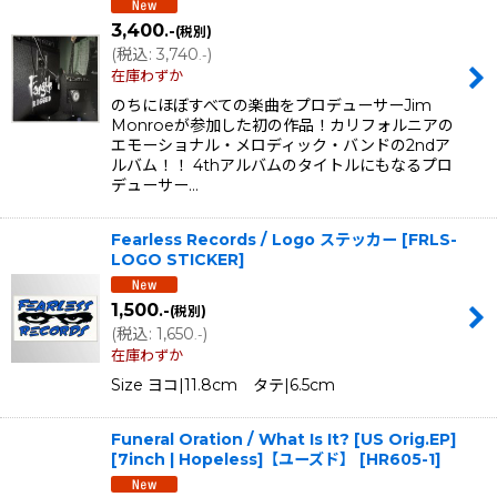
3,400
.-
(税別)
(
税込
:
3,740
)
.-
在庫わずか
のちにほぼすべての楽曲をプロデューサーJim
Monroeが参加した初の作品！カリフォルニアの
エモーショナル・メロディック・バンドの2ndア
ルバム！！ 4thアルバムのタイトルにもなるプロ
デューサー…
Fearless Records / Logo ステッカー
[
FRLS-
LOGO STICKER
]
1,500
.-
(税別)
(
税込
:
1,650
)
.-
在庫わずか
Size ヨコ|11.8cm タテ|6.5cm
Funeral Oration / What Is It? [US Orig.EP]
[7inch | Hopeless]【ユーズド】
[
HR605-1
]