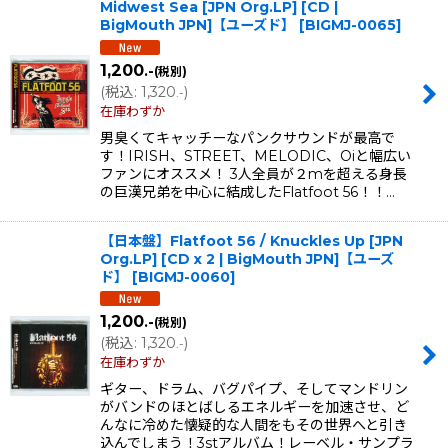
Midwest Sea [JPN Org.LP] [CD |
BigMouth JPN]【ユーズド】
[
BIGMJ-0065
]
1,200
.-
(税別)
(
税込
:
1,320
)
.-
在庫わずか
男臭くてキャッチーなパンクサウンドが最高で
す！IRISH、STREET、MELODIC、Oiと幅広い
ファンにオススメ！ 3人全員が２mを超える身長
の巨漢兄弟を中心に結成したFlatfoot 56！！…
【日本盤】Flatfoot 56 / Knuckles Up [JPN
Org.LP] [CD x 2 | BigMouth JPN]【ユーズ
ド】
[
BIGMJ-0060
]
1,200
.-
(税別)
(
税込
:
1,320
)
.-
在庫わずか
ギター、ドラム、バグパイプ、そしてマンドリン
がバンドのほとばしるエネルギーを加速させ、ど
んなに冷めた懐疑的な人間をもその世界へと引き
込んでしまう！3stアルバム！レーベル・サンプラ