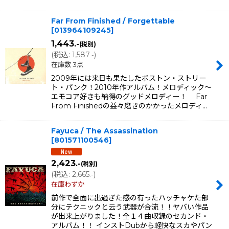
Far From Finished / Forgettable
[
013964109245
]
1,443
.-
(税別)
(
税込
:
1,587
)
.-
在庫数 3点
2009年には来日も果たしたボストン・ストリー
ト・パンク！2010年作アルバム！メロディック〜
エモコア好きも納得のグッドメロディー！ Far
From Finishedの益々磨きのかかったメロディ…
Fayuca / The Assassination
[
801571100546
]
2,423
.-
(税別)
(
税込
:
2,665
)
.-
在庫わずか
前作で全面に出過ぎた感の有ったハッチャケた部
分にテクニックと云う武器が合流！！ヤバい作品
が出来上がりました！全１４曲収録のセカンド・
アルバム！！ インストDubから軽快なスカやパン