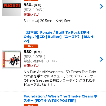
950
.-
(税別)
(
税込
:
1,045
)
.-
在庫わずか
Size ヨコ| 20.5cm タテ| 5cm
【日本盤】Fonzie / Built To Rock [JPN
Orig.LP][CD | Bullion]【ユーズド】
[
BLLN-
22
]
980
.-
(税別)
(
税込
:
1,078
)
.-
希望小売価格
:
2,000
.-
在庫わずか
No Fun At AllやVenerea、59 Times The Pain
の作品を手がけたスウェーデンでプロデューサー
のPelle Saetherと共にレコーディングされたデ
ビューアルバム！！ …
Foundation / When The Smoke Clears ポ
スター
[
FDTN-WTSK POSTER
]