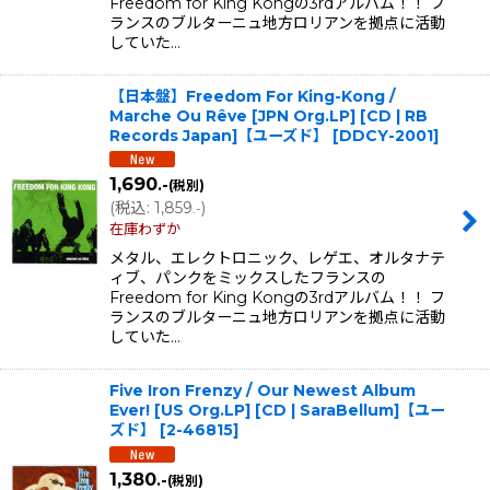
Freedom for King Kongの3rdアルバム！！ フ
ランスのブルターニュ地方ロリアンを拠点に活動
していた…
【日本盤】Freedom For King-Kong /
Marche Ou Rêve [JPN Org.LP] [CD | RB
Records Japan]【ユーズド】
[
DDCY-2001
]
1,690
.-
(税別)
(
税込
:
1,859
)
.-
在庫わずか
メタル、エレクトロニック、レゲエ、オルタナテ
ィブ、パンクをミックスしたフランスの
Freedom for King Kongの3rdアルバム！！ フ
ランスのブルターニュ地方ロリアンを拠点に活動
していた…
Five Iron Frenzy / Our Newest Album
Ever! [US Org.LP] [CD | SaraBellum]【ユー
ズド】
[
2-46815
]
1,380
.-
(税別)