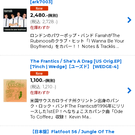
[
ark7003
]
並び順
:
2,480
.-
(税別)
(
税込
:
2,728
)
.-
絞り込む
在庫わずか
ロンドンのパワーポップ・バンド FarrahがThe
Rubinoosのクラブ・ヒット「I Wanna Be Your
Boyfriend」をカバー！！ Notes & Tracklis …
The Frantics / She's A Drag [US Orig.EP]
[7inch | Wedge]【ユーズド】
[
WEDGE-4
]
1,100
.-
(税別)
(
税込
:
1,210
)
.-
在庫わずか
米国サウスカロライナ州クリントン出身のパン
ク・ロック・バンドThe Franticsが1996年にリリ
ースした1stEP！へなちょこスカパンク曲「Ode
To Coffee」収録！ Kevin Ma…
【日本盤】Flatfoot 56 / Jungle Of The