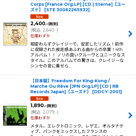
Corps [France Org.LP] [CD | Sterne]【ユー
ズド】
[
STE 30062265932
]
2,400
.-
(税別)
(
税込
:
2,640
)
.-
在庫わずか
相変わらずクレイジーで、安定したリズム！前作
に収録された疾走感あふれる曲からの卒業！4th
アルバム！！ ノリの良いグルーヴとユニークなス
タイル。このアルバムでの驚きは、クレイジーな
シンセの音に乗せら…
【日本盤】Freedom For King-Kong /
Marche Ou Rêve [JPN Org.LP] [CD | RB
Records Japan]【ユーズド】
[
DDCY-2001
]
1,890
.-
(税別)
(
税込
:
2,079
)
.-
在庫わずか
メタル、エレクトロニック、レゲエ、オルタナテ
ィブ、パンクをミックスしたフランスの