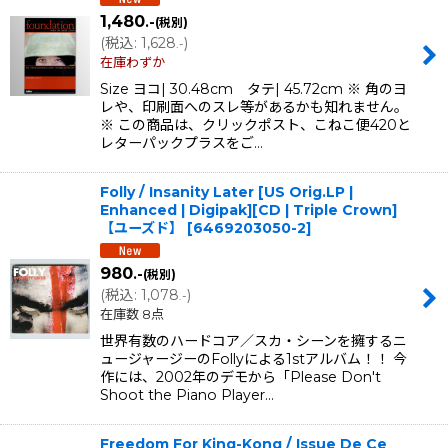
1,480
.-
(税別)
(
税込
:
1,628
)
.-
在庫わずか
Size ヨコ| 30.48cm タテ| 45.72cm ※ 角のヨ
レや、印刷面へのスレ等があるかも知れません。
※ この商品は、クリックポスト、こねこ便420と
レターパックプラスをご…
Folly / Insanity Later [US Orig.LP |
Enhanced | Digipak][CD | Triple Crown]
【ユーズド】
[
6469203050-2
]
980
.-
(税別)
(
税込
:
1,078
)
.-
在庫数 8点
世界有数のハードコア／スカ・シーンを擁するニ
ュージャージーのFollyによる1stアルバム！！ 今
作には、2002年のデモから「Please Don't
Shoot the Piano Player…
Freedom For King-Kong / Issue De Ce