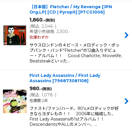
【日本盤】Fletcher / My Revenge [JPN
Org.LP] [CD | Pyropit]
[
PTCG1006
]
1,860
.-
(税別)
(
税込
:
2,046
)
.-
希望小売価格
:
2,300
.-
在庫わずか
サウスロンドンの４ピース・メロディック・ポッ
プパンク・バンド"Fletcher"の12曲入りデビュ
ー・アルバム！！ Good Charlotte, Movielife,
Beatsteakといった…
First Lady Assassins / First Lady
Assassins
[
796873081108
]
980
.-
(税別)
(
税込
:
1,078
)
.-
在庫数 2点
ファスト/ファン/ハード、90'sメロディックが好
きならヨダレもの！！ 2006年に結成した、
First Lady Assassinsの1stアルバム！！
DescendentsやALLのメンバー、…