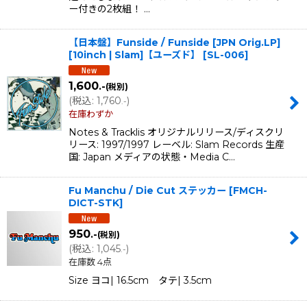
ー付きの2枚組！ …
【日本盤】Funside / Funside [JPN Orig.LP]
[10inch | Slam]【ユーズド】
[
SL-006
]
1,600
.-
(税別)
(
税込
:
1,760
)
.-
在庫わずか
Notes & Tracklis オリジナルリリース/ディスクリ
リース: 1997/1997 レーベル: Slam Records 生産
国: Japan メディアの状態・Media C…
Fu Manchu / Die Cut ステッカー
[
FMCH-
DICT-STK
]
950
.-
(税別)
(
税込
:
1,045
)
.-
在庫数 4点
Size ヨコ| 16.5cm タテ| 3.5cm