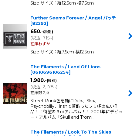
Size サイズ：縦12.5cm 横7.5cm
Further Seems Forever / Angel パッチ
[
82292
]
650
.-
(税別)
(
税込
:
715
)
.-
在庫わずか
Size サイズ：縦7.5cm 横12.5cm
The Filaments / Land Of Lions
[
0610696106254
]
1,980
.-
(税別)
(
税込
:
2,178
)
.-
在庫数 2点
Street Punk色を軸にDub、Ska、
Psychobilly、Irishで着飾ったフリ幅の広い作
品！！待望の３rdアルバム！！ 2001年にデビュ
ー・アルバム「Skull and Trom…
The Filaments / Look To The Skies