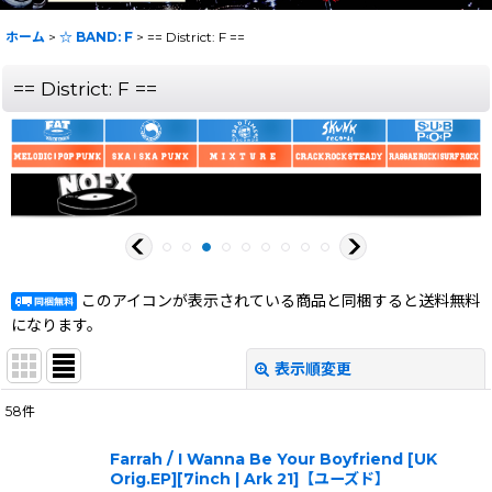
ホーム
>
☆ BAND: F
>
== District: F ==
== District: F ==
このアイコンが表示されている商品と同梱すると送料無料
になります。
表示順変更
閉じる
58
件
表示数
:
Farrah / I Wanna Be Your Boyfriend [UK
Orig.EP][7inch | Ark 21]【ユーズド】
在庫あり