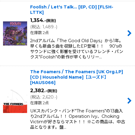
Foolish / Let's Talk... [EP, CD]
[
FLSH-
LTTK
]
1,354
.-
(税別)
(
税込
:
1,489
)
.-
在庫数 2点
2ndアルバム「The Good Old Days」から1年。
早くも新曲５曲を収録したEP登場！！ 90'sの
サウンドに強く影響を受けているフレンチ・パン
クス"Foolish"の新作が早くもリリー…
The Foamers / The Foamers [UK Org.LP]
[CD | Household Name]【ユーズド】
[
HAUS066
]
2,382
.-
(税別)
(
税込
:
2,620
)
.-
在庫数 2点
UKスカパンク・バンド"The Foamers"の13曲入
り2ndアルバム！！ Operation Ivy、Choking
Victimが好きならマスト！！ ※この商品は、中古
品となります。盤…