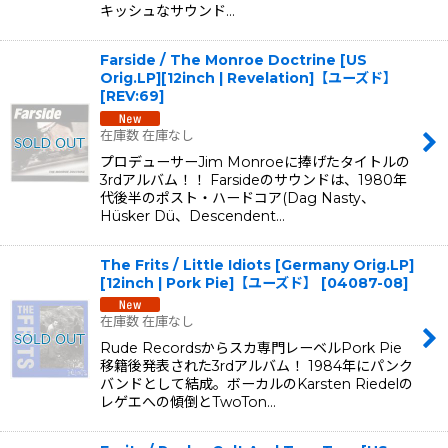
キッシュなサウンド…
Farside / The Monroe Doctrine [US
Orig.LP][12inch | Revelation]【ユーズド】
[
REV:69
]
在庫数 在庫なし
プロデューサーJim Monroeに捧げたタイトルの
3rdアルバム！！ Farsideのサウンドは、1980年
代後半のポスト・ハードコア(Dag Nasty、
Hüsker Dü、Descendent…
The Frits / Little Idiots [Germany Orig.LP]
[12inch | Pork Pie]【ユーズド】
[
04087-08
]
在庫数 在庫なし
Rude Recordsからスカ専門レーベルPork Pie
移籍後発表された3rdアルバム！ 1984年にパンク
バンドとして結成。ボーカルのKarsten Riedelの
レゲエへの傾倒とTwoTon…