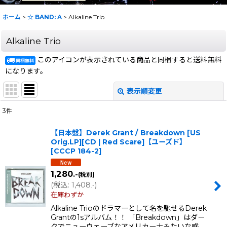
ホーム
>
☆ BAND: A
>
Alkaline Trio
Alkaline Trio
このアイコンが表示されている商品と同梱すると送料無料
になります。
表示順変更
閉じる
3
件
表示数
:
【日本盤】Derek Grant / Breakdown [US
Orig.LP][CD | Red Scare]【ユーズド】
在庫あり
[
CCCP 184-2
]
並び順
:
1,280
.-
(税別)
(
税込
:
1,408
)
.-
絞り込む
在庫わずか
Alkaline Trioのドラマーとして名を馳せるDerek
Grantの1sアルバム！！ 「Breakdown」はダー
クでニューウェーブなアメリカーナみたいな感