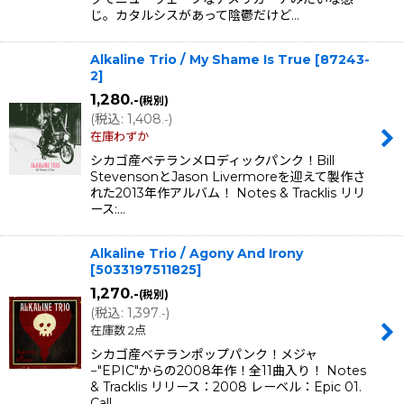
じ。カタルシスがあって陰鬱だけど…
Alkaline Trio / My Shame Is True
[
87243-
2
]
1,280
.-
(税別)
(
税込
:
1,408
)
.-
在庫わずか
シカゴ産ベテランメロディックパンク！Bill
StevensonとJason Livermoreを迎えて製作さ
れた2013年作アルバム！ Notes & Tracklis リリ
ース:…
Alkaline Trio / Agony And Irony
[
5033197511825
]
1,270
.-
(税別)
(
税込
:
1,397
)
.-
在庫数 2点
シカゴ産ベテランポップパンク！メジャ
−"EPIC"からの2008年作！全11曲入り！ Notes
& Tracklis リリース：2008 レーベル：Epic 01.
Call…