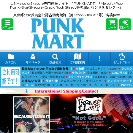
US Melodic/Skacore専門通販サイト "PUNKMART" 「Melodic~Pop
Punk~Ska/Skacore~Crack Rock Steady等の周辺バンドをセレクト」
東京都公安委員会公認古物商免許（第307792119003号）髙橋伸幸
メニュー
カート
ログイン
カテゴリ
マイページ
商品検索
ご利用案内
SALE ITEM