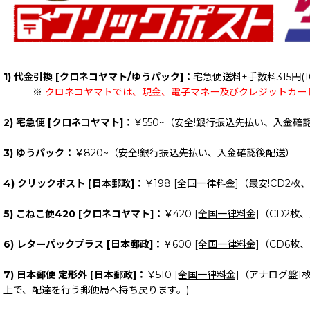
1) 代金引換 [クロネコヤマト/ゆうパック]：
宅急便送料+手数料315円(1
※
クロネコヤマトでは、現金、電子マネー及びクレジットカー
2) 宅急便 [クロネコヤマト]：
￥550~（安全!銀行振込先払い、入金確
3) ゆうパック：
￥820~（安全!銀行振込先払い、入金確認後配送）
4) クリックポスト [日本郵政]：
￥198
[全国一律料金]
（最安!CD2枚
5) こねこ便420 [クロネコヤマト]：
￥420
[全国一律料金]
（CD2枚
6) レターパックプラス [日本郵政]：
￥600
[全国一律料金]
（CD6枚
7) 日本郵便 定形外 [日本郵政]：
￥510
[全国一律料金]
（アナログ盤1
上で、配達を行う郵便局へ持ち戻ります。)