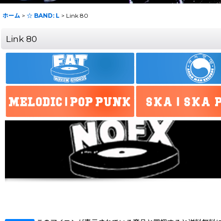
ホーム
>
☆ BAND: L
>
Link 80
Link 80