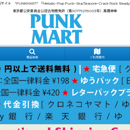
門通販サイト "PUNKMART" 「Melodic~Pop Punk~Ska/Skacore~Crack Rock
東京都公安委員会公認古物商免許（第307792119003号）髙橋伸幸
商品検索
ご利用案内