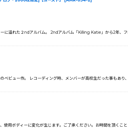
inch アナログ・2000枚限定]【ユーズド】
[
AMR-054-2
]
溢れた２ndアルバム。 2ndアルバム「Killing Katie」から
ンクのベビュー作。 レコーディング時、メンバーが高校生だった事もあ
、使用ボディーに変化が生じます。ご了承ください。お時間を頂くこと