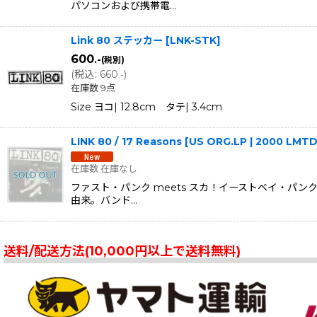
パソコンおよび携帯電…
Link 80 ステッカー
[
LNK-STK
]
600
.-
(税別)
(
税込
:
660
)
.-
在庫数 9点
Size ヨコ| 12.8cm タテ| 3.4cm
LINK 80 / 17 Reasons [US ORG.LP | 2000 LM
在庫数 在庫なし
ファスト・パンク meets スカ！イーストベイ・パ
由来。バンド…
送料/配送方法(10,000円以上で送料無料)