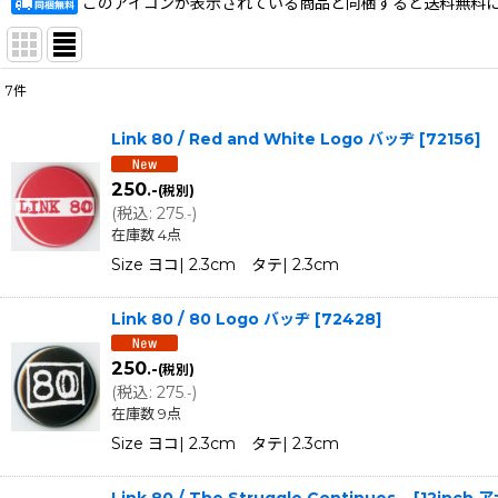
このアイコンが表示されている商品と同梱すると送料無料
7
件
表示数
:
Link 80 / Red and White Logo バッヂ
[
72156
]
在庫あり
250
.-
(税別)
並び順
:
(
税込
:
275
)
.-
在庫数 4点
Size ヨコ| 2.3cm タテ| 2.3cm
Link 80 / 80 Logo バッヂ
[
72428
]
250
.-
(税別)
(
税込
:
275
)
.-
在庫数 9点
Size ヨコ| 2.3cm タテ| 2.3cm