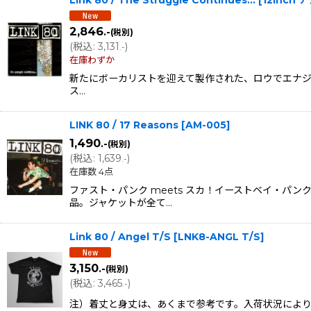
Link 80 / The Struggle Continues… [12
2,846
.-
(税別)
(
税込
:
3,131
)
.-
在庫わずか
新たにボーカリストを迎えて製作された、ロウでエナジーに
ス…
LINK 80 / 17 Reasons
[
AM-005
]
1,490
.-
(税別)
(
税込
:
1,639
)
.-
在庫数 4点
ファスト・パンク meets スカ！イーストベイ・パ
品。ジャケットが全て…
Link 80 / Angel T/S
[
LNK8-ANGL T/S
]
3,150
.-
(税別)
(
税込
:
3,465
)
.-
注）着丈と身丈は、あくまで参考です。入荷状況により