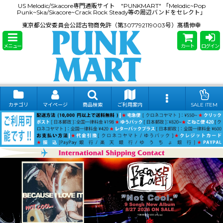
US Melodic/Skacore専門通販サイト "PUNKMART" 「Melodic~Pop
Punk~Ska/Skacore~Crack Rock Steady等の周辺バンドをセレクト」
東京都公安委員会公認古物商免許（第307792119003号）髙橋伸幸
メニュー
カート
ログイン
カテゴリ
マイページ
商品検索
ご利用案内
SALE ITEM