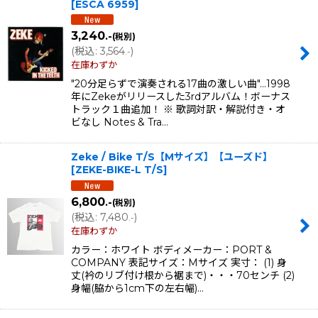
[
ESCA 6959
]
並び順
:
3,240
.-
(税別)
(
税込
:
3,564
)
.-
絞り込む
在庫わずか
"20分足らずで演奏される17曲の激しい曲"...1998
年にZekeがリリースした3rdアルバム！ボーナス
トラック１曲追加！ ※ 歌詞対訳・解説付き・オ
ビなし Notes & Tra…
Zeke / Bike T/S【Mサイズ】【ユーズド】
[
ZEKE-BIKE-L T/S
]
6,800
.-
(税別)
(
税込
:
7,480
)
.-
在庫わずか
カラー：ホワイト ボディメーカー：PORT &
COMPANY 表記サイズ：Mサイズ 実寸： (1) 身
丈(衿のリブ付け根から裾まで)・・・70センチ (2)
身幅(脇から1cm下の左右幅)…