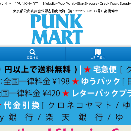
門通販サイト "PUNKMART" 「Melodic~Pop Punk~Ska/Skacore~Crack Rock
東京都公安委員会公認古物商免許（第307792119003号）髙橋伸幸
商品検索
ご利用案内