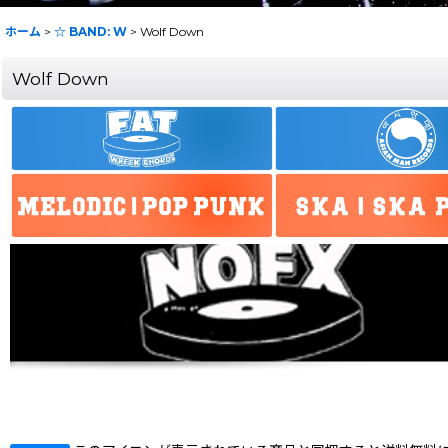
ホーム
>
☆ BAND: W
>
Wolf Down
Wolf Down