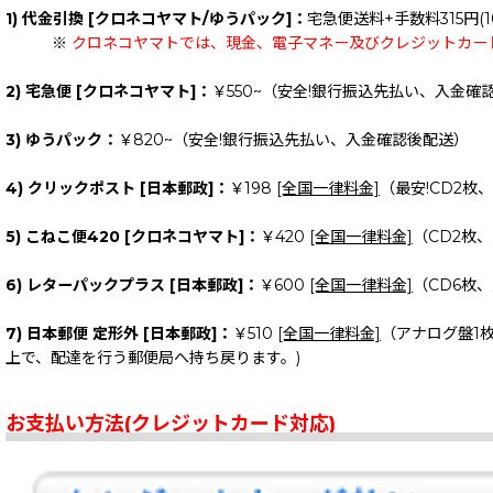
1) 代金引換 [クロネコヤマト/ゆうパック]：
宅急便送料+手数料315円(1
※
クロネコヤマトでは、現金、電子マネー及びクレジットカー
2) 宅急便 [クロネコヤマト]：
￥550~（安全!銀行振込先払い、入金確
3) ゆうパック：
￥820~（安全!銀行振込先払い、入金確認後配送）
4) クリックポスト [日本郵政]：
￥198
[全国一律料金]
（最安!CD2枚
5) こねこ便420 [クロネコヤマト]：
￥420
[全国一律料金]
（CD2枚
6) レターパックプラス [日本郵政]：
￥600
[全国一律料金]
（CD6枚
7) 日本郵便 定形外 [日本郵政]：
￥510
[全国一律料金]
（アナログ盤1
上で、配達を行う郵便局へ持ち戻ります。)
お支払い方法(クレジットカード対応)