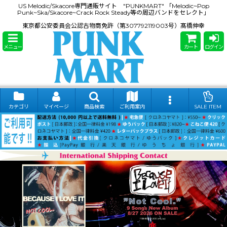
US Melodic/Skacore専門通販サイト "PUNKMART" 「Melodic~Pop
Punk~Ska/Skacore~Crack Rock Steady等の周辺バンドをセレクト」
東京都公安委員会公認古物商免許（第307792119003号）髙橋伸幸
メニュー
カート
ログイン
カテゴリ
マイページ
商品検索
ご利用案内
SALE ITEM