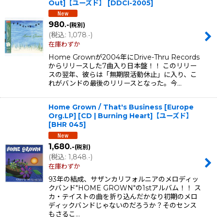
Out]【ユーズド】
[
DDCI-2005
]
並び順
:
980
.-
(税別)
(
税込
:
1,078
)
.-
絞り込む
在庫わずか
Home Grownが2004年にDrive-Thru Records
からリリースした7曲入り日本盤！！ このリリー
スの翌年、彼らは「無期限活動休止」に入り、こ
れがバンドの最後のリリースとなった。今…
Home Grown / That's Business [Europe
Org.LP] [CD | Burning Heart]【ユーズド】
[
BHR 045
]
1,680
.-
(税別)
(
税込
:
1,848
)
.-
在庫わずか
93年の結成、サザンカリフォルニアのメロディッ
クバンド"HOME GROWN"の1stアルバム！！ ス
カ・テイストの曲を折り込んだかなり初期のメロ
ディックバンドじゃないのだろうか？そのセンス
もさるこ…