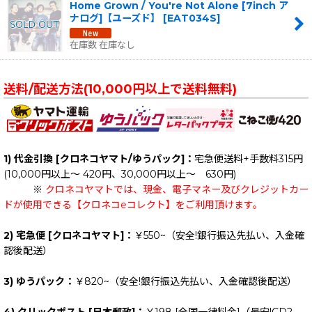
Home Grown / You're Not Alone [7inch ア
ナログ]【ユーズド】
[
EAT034S
]
在庫数 在庫なし
送料/配送方法(10,000円以上で送料無料)
1) 代金引換 [クロネコヤマト/ゆうパック]：
宅急便送料+手数料315円
(10,000円以上～ 420円、30,000円以上～ 630円)
※
クロネコヤマトでは、現金、電子マネー及びクレジットカー
ドが使用できる【クロネコeコレクト】をご利用頂けます。
2) 宅急便 [クロネコヤマト]：
￥550~（安全!銀行振込先払い、入金確
認後配送）
3) ゆうパック：
￥820~（安全!銀行振込先払い、入金確認後配送）
4) クリックポスト [日本郵政]：
￥198
[全国一律料金]
（最安!CD2