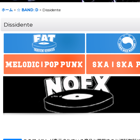
ホーム
>
☆ BAND: D
>
Dissidente
Dissidente