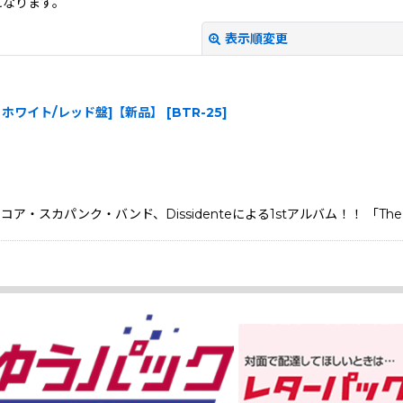
になります。
表示順変更
2inch・ホワイト/レッド盤]【新品】
[
BTR-25
]
パンク・バンド、Dissidenteによる1stアルバム！！ 「The Wa
絞り込む