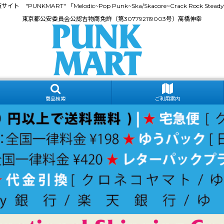
門通販サイト "PUNKMART" 「Melodic~Pop Punk~Ska/Skacore~Crack Rock
東京都公安委員会公認古物商免許（第307792119003号）髙橋伸幸
商品検索
ご利用案内