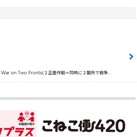
閉じる
r on Two Fronts(２正面作戦＝同時に２箇所で戦争…