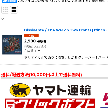
このアイコンが表示されている商品と同梱すると送料無料
1
件
表示数
:
Dissidente ‎/ The War on Two Fronts [1
在庫あり
2,980
.-
(税別)
並び順
:
(
税込
:
3,278
)
.-
在庫数 10点
ポリティカルで怒りに満ち、しかもクレーバー！ハードコア・スカ
送料/配送方法(10,000円以上で送料無料)