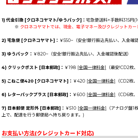
1) 代金引換 [クロネコヤマト/ゆうパック]：
宅急便送料+手数料315円(1
※
クロネコヤマトでは、現金、電子マネー及びクレジットカー
2) 宅急便 [クロネコヤマト]：
￥550~（安全!銀行振込先払い、入金確
3) ゆうパック：
￥820~（安全!銀行振込先払い、入金確認後配送）
4) クリックポスト [日本郵政]：
￥198
[全国一律料金]
（最安!CD2枚
5) こねこ便420 [クロネコヤマト]：
￥420
[全国一律料金]
（CD2枚
6) レターパックプラス [日本郵政]：
￥600
[全国一律料金]
（CD6枚
7) 日本郵便 定形外 [日本郵政]：
￥510
[全国一律料金]
（アナログ盤1
上で、配達を行う郵便局へ持ち戻ります。)
お支払い方法(クレジットカード対応)