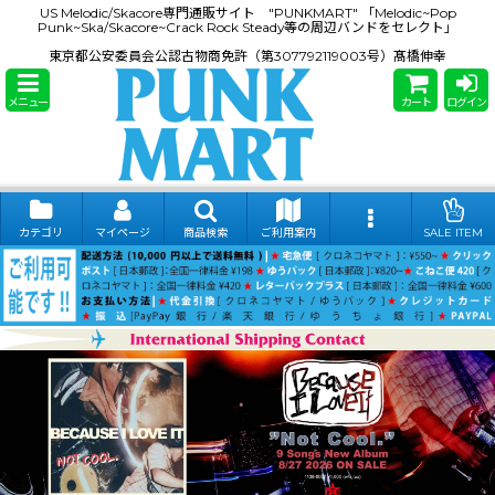
US Melodic/Skacore専門通販サイト "PUNKMART" 「Melodic~Pop
Punk~Ska/Skacore~Crack Rock Steady等の周辺バンドをセレクト」
東京都公安委員会公認古物商免許（第307792119003号）髙橋伸幸
メニュー
カート
ログイン
カテゴリ
マイページ
商品検索
ご利用案内
SALE ITEM