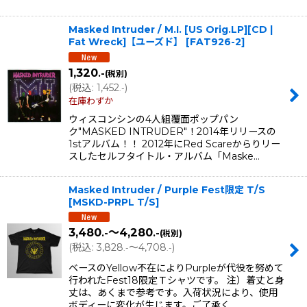
Masked Intruder / M.I. [US Orig.LP][CD |
Fat Wreck]【ユーズド】
[
FAT926-2
]
1,320
.-
(税別)
(
税込
:
1,452
)
.-
在庫わずか
ウィスコンシンの4人組覆面ポップパン
ク"MASKED INTRUDER"！2014年リリースの
1stアルバム！！ 2012年にRed Scareからりリー
スしたセルフタイトル・アルバム「Maske…
Masked Intruder / Purple Fest限定 T/S
[
MSKD-PRPL T/S
]
3,480
～4,280
.-
.-
(税別)
(
税込
:
3,828
～4,708
)
.-
.-
ベースのYellow不在によりPurpleが代役を努めて
行われたFest18限定Ｔシャツです。 注）着丈と身
丈は、あくまで参考です。入荷状況により、使用
ボディーに変化が生じます。ご了承く…