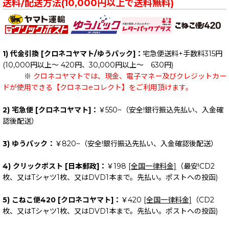
送料/配送方法(10,000円以上で送料無料)
1) 代金引換 [クロネコヤマト/ゆうパック]：
宅急便送料+手数料315円
(10,000円以上～ 420円、30,000円以上～ 630円)
※
クロネコヤマトでは、現金、電子マネー及びクレジットカー
ドが使用できる【クロネコeコレクト】をご利用頂けます。
2) 宅急便 [クロネコヤマト]：
￥550~（安全!銀行振込先払い、入金確
認後配送）
3) ゆうパック：
￥820~（安全!銀行振込先払い、入金確認後配送）
4) クリックポスト [日本郵政]：
￥198
[全国一律料金]
（最安!CD2
枚、又はTシャツ1枚、又はDVD1本まで。先払い。ポストへの投函)
5) こねこ便420 [クロネコヤマト]：
￥420
[全国一律料金]
（CD2
枚、又はTシャツ1枚、又はDVD1本まで。先払い。ポストへの投函)