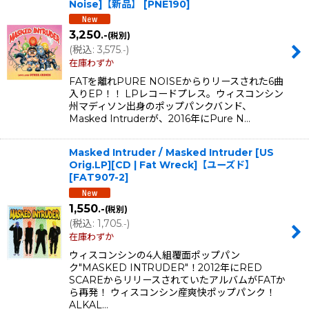
Noise]【新品】
[
PNE190
]
並び順
:
3,250
.-
(税別)
(
税込
:
3,575
)
.-
絞り込む
在庫わずか
FATを離れPURE NOISEからりリースされた6曲
入りEP！！ LPレコードプレス。ウィスコンシン
州マディソン出身のポップパンクバンド、
Masked Intruderが、2016年にPure N…
Masked Intruder / Masked Intruder [US
Orig.LP][CD | Fat Wreck]【ユーズド】
[
FAT907-2
]
1,550
.-
(税別)
(
税込
:
1,705
)
.-
在庫わずか
ウィスコンシンの4人組覆面ポップパン
ク"MASKED INTRUDER"！2012年にRED
SCAREからリリースされていたアルバムがFATか
ら再発！ ウィスコンシン産爽快ポップパンク！
ALKAL…