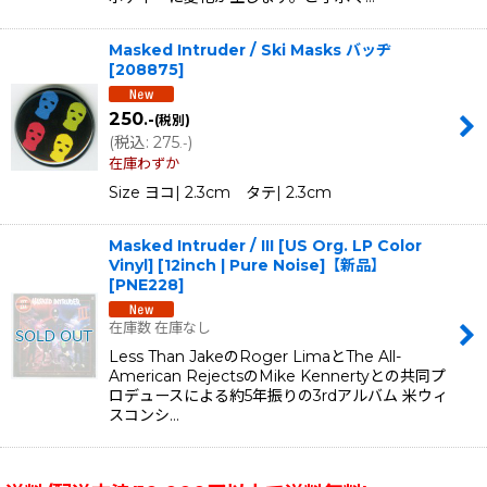
Masked Intruder / Ski Masks バッヂ
[
208875
]
250
.-
(税別)
(
税込
:
275
)
.-
在庫わずか
Size ヨコ| 2.3cm タテ| 2.3cm
Masked Intruder / III [US Org. LP Color
Vinyl] [12inch | Pure Noise]【新品】
[
PNE228
]
在庫数 在庫なし
Less Than JakeのRoger LimaとThe All-
American RejectsのMike Kennertyとの共同プ
ロデュースによる約5年振りの3rdアルバム 米ウィ
スコンシ…