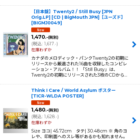
【日本盤】Twenty2 / Still Busy [JPN
Orig.LP] [CD | BigMouth JPN]【ユーズド】
[
BIGMJ0049
]
1,470
.-
(税別)
(
税込
:
1,617
)
.-
在庫わずか
カナダのメロディック・パンクTwenty2の初期に
リリースから厳選された16曲を収録したコンピレ
ーション・アルバム！！ 「Still Busy」は、
Twenty2の初期にリリースされた3枚のCDから…
Think I Care / World Asylum ポスター
[
TICR-WLDA POSTER
]
1,480
.-
(税別)
(
税込
:
1,628
)
.-
在庫わずか
Size ヨコ| 45.72cm タテ| 30.48cm ※ 角のヨ
レや、印刷面へのスレ等があるかも知れません。