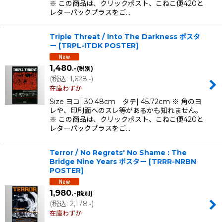
※ この商品は、クリックポスト、こねこ便420と
レターパックプラスをご…
Triple Threat / Into The Darkness ポスタ
ー
[
TRPL-ITDK POSTER
]
1,480
.-
(税別)
(
税込
:
1,628
)
.-
在庫わずか
Size ヨコ| 30.48cm タテ| 45.72cm ※ 角のヨ
レや、印刷面へのスレ等があるかも知れません。
※ この商品は、クリックポスト、こねこ便420と
レターパックプラスをご…
Terror / No Regrets' No Shame : The
Bridge Nine Years ポスター
[
TRRR-NRBN
POSTER
]
1,980
.-
(税別)
(
税込
:
2,178
)
.-
在庫わずか