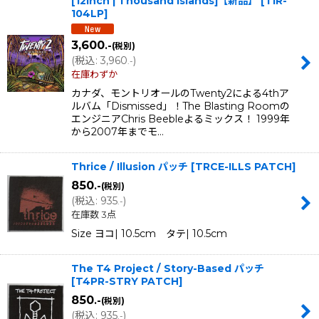
[12inch | Thousand Islands]【新品】
[
TIR-
104LP
]
3,600
.-
(税別)
(
税込
:
3,960
)
.-
在庫わずか
カナダ、モントリオールのTwenty2による4thア
ルバム「Dismissed」！The Blasting Roomの
エンジニアChris Beebleよるミックス！ 1999年
から2007年までモ…
Thrice / Illusion パッチ
[
TRCE-ILLS PATCH
]
850
.-
(税別)
(
税込
:
935
)
.-
在庫数 3点
Size ヨコ| 10.5cm タテ| 10.5cm
The T4 Project / Story-Based パッチ
[
T4PR-STRY PATCH
]
850
.-
(税別)
(
税込
:
935
)
.-