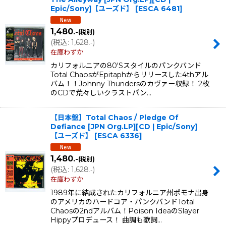
Epic/Sony]【ユーズド】
[
ESCA 6481
]
1,480
.-
(税別)
(
税込
:
1,628
)
.-
在庫わずか
カリフォルニアの80'Sスタイルのパンクバンド
Total ChaosがEpitaphからリリースした4thアル
バム！！Johnny Thundersのカヴァー収録！ 2枚
のCDで荒々しいクラストパン…
【日本盤】Total Chaos / Pledge Of
Defiance [JPN Org.LP][CD | Epic/Sony]
【ユーズド】
[
ESCA 6336
]
1,480
.-
(税別)
(
税込
:
1,628
)
.-
在庫わずか
1989年に結成されたカリフォルニア州ポモナ出身
のアメリカのハードコア・パンクバンドTotal
Chaosの2ndアルバム！Poison IdeaのSlayer
Hippyプロデュース！ 曲調も歌詞…