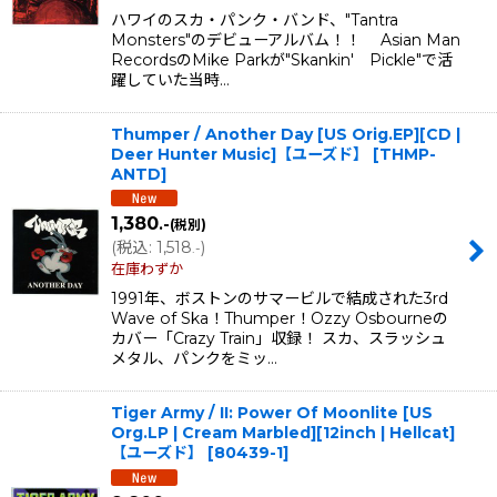
ハワイのスカ・パンク・バンド、"Tantra
Monsters"のデビューアルバム！！ Asian Man
RecordsのMike Parkが"Skankin' Pickle"で活
躍していた当時…
Thumper / Another Day [US Orig.EP][CD |
Deer Hunter Music]【ユーズド】
[
THMP-
ANTD
]
1,380
.-
(税別)
(
税込
:
1,518
)
.-
在庫わずか
1991年、ボストンのサマービルで結成された3rd
Wave of Ska！Thumper！Ozzy Osbourneの
カバー「Crazy Train」収録！ スカ、スラッシュ
メタル、パンクをミッ…
Tiger Army / II: Power Of Moonlite [US
Org.LP | Cream Marbled][12inch | Hellcat]
【ユーズド】
[
80439-1
]