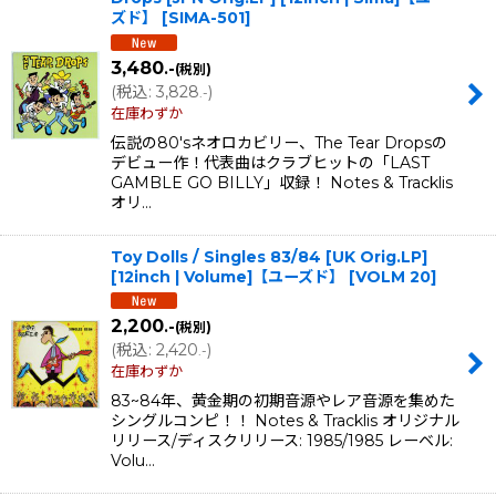
ズド】
[
SIMA-501
]
3,480
.-
(税別)
(
税込
:
3,828
)
.-
在庫わずか
伝説の80'sネオロカビリー、The Tear Dropsの
デビュー作！代表曲はクラブヒットの「LAST
GAMBLE GO BILLY」収録！ Notes & Tracklis
オリ…
Toy Dolls / Singles 83/84 [UK Orig.LP]
[12inch | Volume]【ユーズド】
[
VOLM 20
]
2,200
.-
(税別)
(
税込
:
2,420
)
.-
在庫わずか
83~84年、黄金期の初期音源やレア音源を集めた
シングルコンピ！！ Notes & Tracklis オリジナル
リリース/ディスクリリース: 1985/1985 レーベル:
Volu…