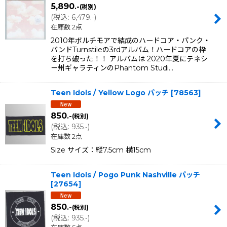
5,890
.-
(税別)
(
税込
:
6,479
)
.-
在庫数 2点
2010年ボルチモアで結成のハードコア・パンク・
バンドTurnstileの3rdアルバム！ハードコアの枠
を打ち破った！！ アルバムは 2020年夏にテネシ
ー州ギャラティンのPhantom Studi…
Teen Idols / Yellow Logo パッチ
[
78563
]
850
.-
(税別)
(
税込
:
935
)
.-
在庫数 2点
Size サイズ：縦7.5cm 横15cm
Teen Idols / Pogo Punk Nashville パッチ
[
27654
]
850
.-
(税別)
(
税込
:
935
)
.-