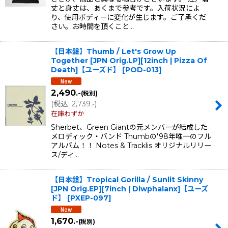
丈と身丈は、あくまで参考です。入荷状況によ
り、使用ボディーに変化が生じます。ご了承くだ
さい。お時間を頂くこと…
【日本盤】Thumb / Let's Grow Up
Together [JPN Orig.LP][12inch | Pizza Of
Death]【ユーズド】
[
POD-013
]
2,490
.-
(税別)
(
税込
:
2,739
)
.-
在庫わずか
Sherbet、Green Giantの元メンバーが結成した
メロディック・バンド Thumbの'98年唯一のフル
アルバム！！ Notes & Tracklis オリジナルリリー
ス/ディ…
【日本盤】Tropical Gorilla / Sunlit Skinny
[JPN Orig.EP][7inch | Diwphalanx]【ユーズ
ド】
[
PXEP-097
]
1,670
.-
(税別)