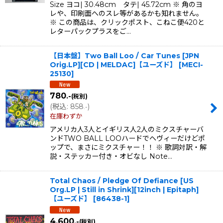
Size ヨコ| 30.48cm タテ| 45.72cm ※ 角のヨ
レや、印刷面へのスレ等があるかも知れません。
※ この商品は、クリックポスト、こねこ便420と
レターパックプラスをご…
【日本盤】Two Ball Loo / Car Tunes [JPN
Orig.LP][CD | MELDAC]【ユーズド】
[
MECI-
25130
]
780
.-
(税別)
(
税込
:
858
)
.-
在庫わずか
アメリカ人3人とイギリス人2人のミクスチャーバ
ンドTWO BALL LOOハードでヘヴィーだけどポ
ップで、まさにミクスチャー！！ ※ 歌詞対訳・解
説・ステッカー付き・オビなし Note…
Total Chaos / Pledge Of Defiance [US
Org.LP | Still in Shrink][12inch | Epitaph]
【ユーズド】
[
86438-1
]
4,600
.-
(税別)