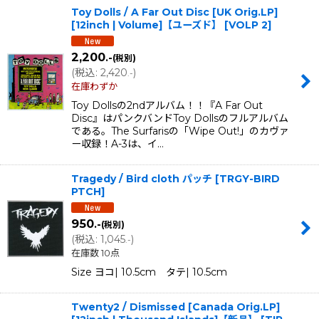
Toy Dolls / A Far Out Disc [UK Orig.LP]
[12inch | Volume]【ユーズド】
[
VOLP 2
]
2,200
.-
(税別)
(
税込
:
2,420
)
.-
在庫わずか
Toy Dollsの2ndアルバム！！『A Far Out
Disc』はパンクバンドToy Dollsのフルアルバム
である。The Surfarisの「Wipe Out!」のカヴァ
ー収録！A-3は、イ…
Tragedy / Bird cloth パッチ
[
TRGY-BIRD
PTCH
]
950
.-
(税別)
(
税込
:
1,045
)
.-
在庫数 10点
Size ヨコ| 10.5cm タテ| 10.5cm
Twenty2 / Dismissed [Canada Orig.LP]