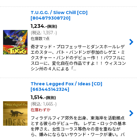
T.U.G.G. / Slow Chill [CD]
[
804879308720
]
1,234
.-
(税別)
(
税込
:
1,357
)
.-
在庫数 7点
奇才マッド・プロフェッサーとダンスホールレゲ
エのスター、パト・バンドンが参加のレゲエ・ミ
クスチャー・バンドのデビュー作！！パワフルに
スローに、変化自在の作品ですよ！！ ウィスコン
シン州の４人による「…
Three Legged Fox / Ideas [CD]
[
663445142324
]
1,514
.-
(税別)
(
税込
:
1,665
)
.-
在庫わずか
フィラデルフィア郊外を出身、東海岸を活動拠点
とする彼らのデビュー作。 レゲエ・ロックの基本
を押さえ、女性コーラス等色々の音を重ねなが
ら、嫌みにならないサウンド・ワークが凄い。バ