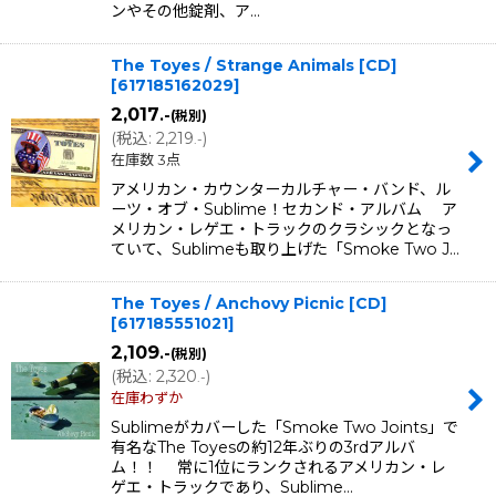
ンやその他錠剤、ア…
The Toyes / Strange Animals [CD]
[
617185162029
]
2,017
.-
(税別)
(
税込
:
2,219
)
.-
在庫数 3点
アメリカン・カウンターカルチャー・バンド、ル
ーツ・オブ・Sublime！セカンド・アルバム ア
メリカン・レゲエ・トラックのクラシックとなっ
ていて、Sublimeも取り上げた「Smoke Two J…
The Toyes / Anchovy Picnic [CD]
[
617185551021
]
2,109
.-
(税別)
(
税込
:
2,320
)
.-
在庫わずか
Sublimeがカバーした「Smoke Two Joints」で
有名なThe Toyesの約12年ぶりの3rdアルバ
ム！！ 常に1位にランクされるアメリカン・レ
ゲエ・トラックであり、Sublime…