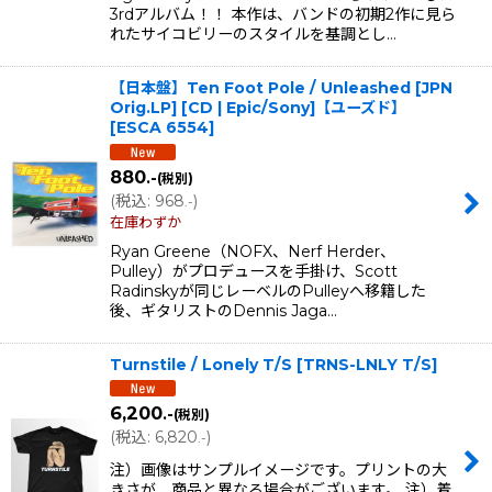
3rdアルバム！！ 本作は、バンドの初期2作に見ら
れたサイコビリーのスタイルを基調とし…
【日本盤】Ten Foot Pole / Unleashed [JPN
Orig.LP] [CD | Epic/Sony]【ユーズド】
[
ESCA 6554
]
880
.-
(税別)
(
税込
:
968
)
.-
在庫わずか
Ryan Greene（NOFX、Nerf Herder、
Pulley）がプロデュースを手掛け、Scott
Radinskyが同じレーベルのPulleyへ移籍した
後、ギタリストのDennis Jaga…
Turnstile / Lonely T/S
[
TRNS-LNLY T/S
]
6,200
.-
(税別)
(
税込
:
6,820
)
.-
注）画像はサンプルイメージです。プリントの大
きさが、商品と異なる場合がございます。 注）着