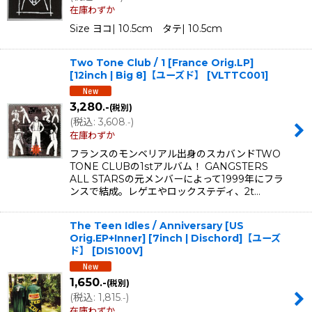
在庫わずか
Size ヨコ| 10.5cm タテ| 10.5cm
Two Tone Club / 1 [France Orig.LP]
[12inch | Big 8]【ユーズド】
[
VLTTC001
]
3,280
.-
(税別)
(
税込
:
3,608
)
.-
在庫わずか
フランスのモンベリアル出身のスカバンドTWO
TONE CLUBの1stアルバム！ GANGSTERS
ALL STARSの元メンバーによって1999年にフラ
ンスで結成。レゲエやロックステディ、2t…
The Teen Idles / Anniversary [US
Orig.EP+Inner] [7inch | Dischord]【ユーズ
ド】
[
DIS100V
]
1,650
.-
(税別)
(
税込
:
1,815
)
.-
在庫わずか