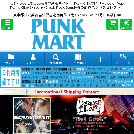
US Melodic/Skacore専門通販サイト "PUNKMART" 「Melodic~Pop
Punk~Ska/Skacore~Crack Rock Steady等の周辺バンドをセレクト」
東京都公安委員会公認古物商免許（第307792119003号）髙橋伸幸
メニュー
カート
ログイン
カテゴリ
マイページ
商品検索
ご利用案内
SALE ITEM