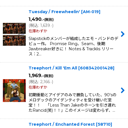
Tuesday / Freewheelin'
[
AM-019
]
1,490
.-
(税別)
(
税込
:
1,639
)
.-
在庫わずか
Slapstickのメンバーが結成したエモ・バンドのデ
ビュー作。 Promise Ring、Seam、後期
Jawbreaker好きに！ Notes & Tracklis リリー
ス：2…
Treephort / Kill 'Em All
[
608342001428
]
1,969
.-
(税別)
(
税込
:
2,166
)
.-
在庫わずか
初期衝動とアイデアのみで勝負していた、90'sの
メロデックのアイデンティティを受け継いだ至
宝！！ 「Less Than Jakeのホーンを引き連れ
たRancid(笑)！！」このイメージは変わらず、…
Treephort / Enchanted Forest
[
58710
]