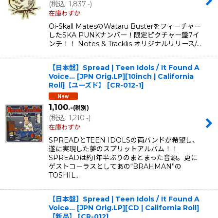
(
税込
:
1,837
)
.-
在庫わずか
Oi-Skall MatesのWataru Busterをフィーチャー
したSKA PUNKナンバー！限定ピクチャー盤7イ
ンチ！！ Notes & Tracklis オリジナルリリース/…
【日本盤】Spread | Teen Idols ‎/ It Found A
Voice... [JPN Orig.LP][10inch | California
Roll]【ユーズド】
[
CR-012-1
]
1,100
.-
(税別)
(
税込
:
1,210
)
.-
在庫わずか
SPREADとTEEN IDOLSの両バンドが希望し、
遂に実現した夢のスプリットアルバム！！
SPREADは約1年半ぶりのまとまった音源。更に
ゲストコーラスとしてあの“BRAHMAN”の
TOSHIL…
【日本盤】Spread | Teen Idols ‎/ It Found A
Voice... [JPN Orig.LP][CD | California Roll]
【新品】
[
CR-012
]