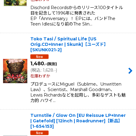
Dischord Recordsからのリリース100タイトル
目を記念して1996年に発表された
EP「Anniversary」！ EPには、バンドThe
Teen Idlesになり前のThe Slin…
Toko Tasi / Spiritual Life [US
Orig.CD+Inner | Skunk]【ユーズド】
[
SKUNK021-2
]
1,480
.-
(税別)
(
税込
:
1,628
)
.-
在庫わずか
プロデュースにMiguel（Sublime、Unwritten
Law）、Scientist、Marshall Goodman、
Lewis Richardsなどを起用し、多彩なゲストも魅
力的 ハワイ…
Turnstile / Glow On [EU Reissue LP+Inner
| Gatefold] [12inch | Roadrunner]【新品】
[
1-654153
]