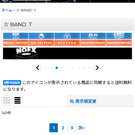
ホーム
>
☆ BAND: T
☆ BAND: T
このアイコンが表示されている商品と同梱すると送料無料
になります。
表示順変更
閉じる
149
件
サブカテゴリ
:
1
2
3
次
»