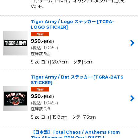
コアチーム[THRH]。オリジナルメンバーに加え
Vo.モ…
Tiger Army / Logo ステッカー
[
TGRA-
LOGO STICKER
]
950
.-
(税別)
(
税込
:
1,045
)
.-
在庫数 5点
Size ヨコ| 20.7cm タテ| 5cm
Tiger Army / Bat ステッカー
[
TGRA-BATS
STICKER
]
950
.-
(税別)
(
税込
:
1,045
)
.-
在庫数 3点
Size ヨコ| 15.8cm タテ| 7.5cm
【日本盤】Total Chaos / Anthems From
The Alleyway [JPN Org.LP][CD |