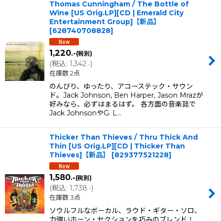
Thomas Cunningham / The Bottle of
Wine [US Orig.LP][CD | Emerald City
Entertainment Group]【新品】
[
628740708828
]
1,220
.-
(税別)
(
税込
:
1,342
)
.-
在庫数 2点
のんびり、ゆったり、アコーステック・サウン
ド。Jack Johnson, Ben Harper, Jason Mrazが
好みなら、必ずはまるはず。 各方面の音楽誌で
Jack JohnsonやG. L…
Thicker Than Thieves / Thru Thick And
Thin [US Orig.LP][CD | Thicker Than
Thieves]【新品】
[
829377521228
]
1,580
.-
(税別)
(
税込
:
1,738
)
.-
在庫数 3点
ソウルフルなボーカル、ラウド・ギター・ソロ、
力強いホーン・セクションを巧みのブレンド！