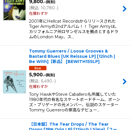
9,800
.-
(税別)
(
税込
:
10,780
)
.-
在庫わずか
2001年にHellcat Recordsからリリースされた
Tiger Armyの2ndアルバム！！ Tiger Armyは、
カリフォルニア州ロサンゼルスを拠点とするドラ
ムのLondon May、ス…
Tommy Guerrero / Loose Grooves &
Bastard Blues [UK Reissue LP] [12inch |
Be With]【新品】
[
BEWITH155LP
]
5,900
.-
(税別)
(
税込
:
6,490
)
.-
在庫わずか
Tony HawkやSteve Caballeroも所属していた
1980年代の有名なスケートボードチーム、ボーン
ズ・ブリゲードの元メンバー、伝説のスケーター
Tommy Guerreroの崇高なデビュー…
【日本盤】The Tear Drops / The Tear
Drops [JPN Orig.LP] [12inch | Sima]【ユー