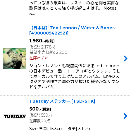
っている彼の歌声は、リスナーの心を開き実直な
歌詞は魂をとても強く呼び起こすはず。 Notes
&…
【日本盤】Ted Lennon / Water & Bones
[
4988005422521
]
1,980
.-
(税別)
(
税込
:
2,178
)
.-
希望小売価格
:
2,200
.-
在庫わずか
ジョン・レノンとも親戚関係にあるTed Lennon
の日本デビュー盤！！ アコギとウクレレ、そし
てボーカルで作り上げたこのアルバム、自宅のス
タジオで制作され肩の力が抜けた緩やかなサウン
ドなアルバム…
Tuesday ステッカー
[
TSD-STK
]
500
.-
(税別)
(
税込
:
550
)
.-
在庫数 20点
Size ヨコ| 15.3cm タテ| 3.1cm