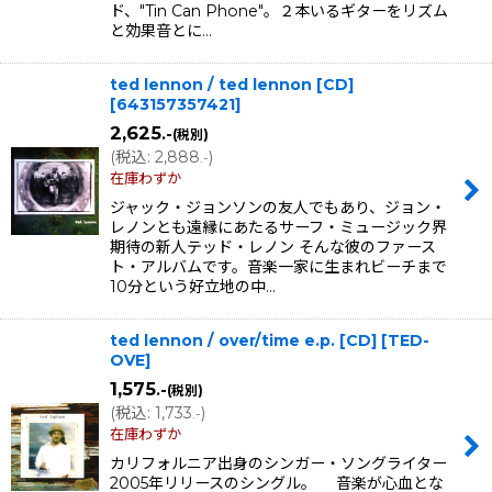
ド、"Tin Can Phone"。２本いるギターをリズム
と効果音とに…
ted lennon / ted lennon [CD]
[
643157357421
]
2,625
.-
(税別)
(
税込
:
2,888
)
.-
在庫わずか
ジャック・ジョンソンの友人でもあり、ジョン・
レノンとも遠縁にあたるサーフ・ミュージック界
期待の新人テッド・レノン そんな彼のファース
ト・アルバムです。音楽一家に生まれビーチまで
10分という好立地の中…
ted lennon / over/time e.p. [CD]
[
TED-
OVE
]
1,575
.-
(税別)
(
税込
:
1,733
)
.-
在庫わずか
カリフォルニア出身のシンガー・ソングライター
2005年リリースのシングル。 音楽が心血とな