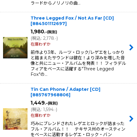
ラードからノリノリの曲…
Three Legged Fox / Not As Far [CD]
[
884501112697
]
1,980
.-
(税別)
(
税込
:
2,178
)
.-
在庫わずか
前作より3年、ルーツ・ロック/レゲエをしっかり
と踏まえたサウンドは健在！より深みを増した音
像と共にニュー・アルバムを発表！！ フィラデル
フィアをベースに活躍する"Three Legged
Fox"の…
Tin Can Phone / Adapter [CD]
[
885767968806
]
1,449
.-
(税別)
(
税込
:
1,594
)
.-
在庫わずか
巧みにブレンドされたレゲエとロックが詰まった
フル・アルバム！！ テキサス州のオースティン
をベースに活動するレゲエ・ロック・バン