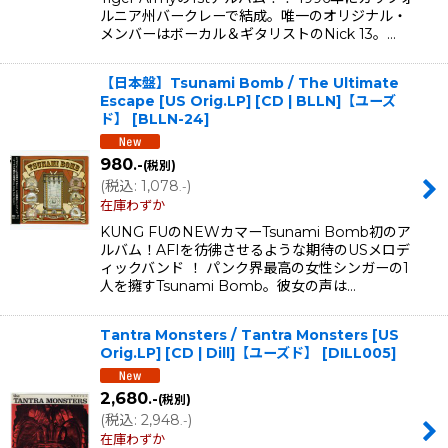
ルニア州バークレーで結成。唯一のオリジナル・
メンバーはボーカル＆ギタリストのNick 13。…
【日本盤】Tsunami Bomb / The Ultimate
Escape [US Orig.LP] [CD | BLLN]【ユーズ
ド】
[
BLLN-24
]
980
.-
(税別)
(
税込
:
1,078
)
.-
在庫わずか
KUNG FUのNEWカマーTsunami Bomb初のア
ルバム！AFIを彷彿させるような期待のUSメロデ
ィックバンド ！ パンク界最高の女性シンガーの1
人を擁すTsunami Bomb。彼女の声は…
Tantra Monsters / Tantra Monsters [US
Orig.LP] [CD | Dill]【ユーズド】
[
DILL005
]
2,680
.-
(税別)
(
税込
:
2,948
)
.-
在庫わずか