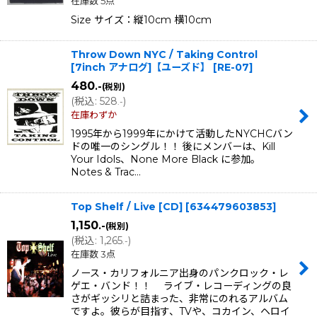
在庫数 5点
Size サイズ：縦10cm 横10cm
Throw Down NYC / Taking Control
[7inch アナログ]【ユーズド】
[
RE-07
]
480
.-
(税別)
(
税込
:
528
)
.-
在庫わずか
1995年から1999年にかけて活動したNYCHCバン
ドの唯一のシングル！！ 後にメンバーは、Kill
Your Idols、None More Black に参加。
Notes & Trac…
Top Shelf / Live [CD]
[
634479603853
]
1,150
.-
(税別)
(
税込
:
1,265
)
.-
在庫数 3点
ノース・カリフォルニア出身のパンクロック・レ
ゲエ・バンド！！ ライブ・レコーディングの良
さがギッシリと詰まった、非常にのれるアルバム
ですよ。彼らが目指す、TVや、コカイン、ヘロイ