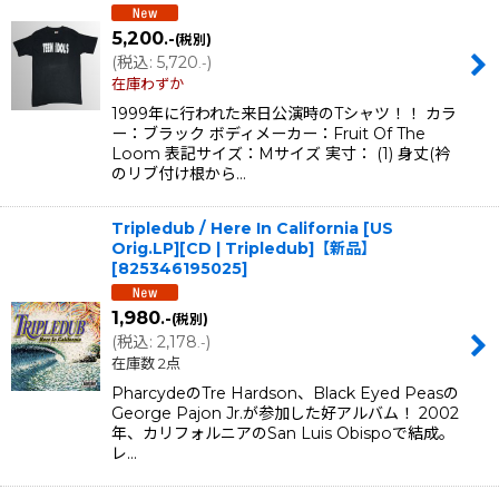
5,200
.-
(税別)
(
税込
:
5,720
)
.-
在庫わずか
1999年に行われた来日公演時のTシャツ！！ カラ
ー：ブラック ボディメーカー：Fruit Of The
Loom 表記サイズ：Mサイズ 実寸： (1) 身丈(衿
のリブ付け根から…
Tripledub / Here In California [US
Orig.LP][CD | Tripledub]【新品】
[
825346195025
]
1,980
.-
(税別)
(
税込
:
2,178
)
.-
在庫数 2点
PharcydeのTre Hardson、Black Eyed Peasの
George Pajon Jr.が参加した好アルバム！ 2002
年、カリフォルニアのSan Luis Obispoで結成。
レ…