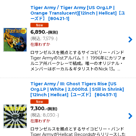
表示数
:
Tiger Army / Tiger Army [US Org.LP |
Orange Translucent][12inch | Hellcat]【ユ
在庫あり
ーズド】
[
80421-1
]
並び順
:
6,890
.-
(税別)
(
税込
:
7,579
)
.-
在庫わずか
絞り込む
ロサンゼルスを拠点とするサイコビリー・バンド
Tiger Armyの1stアルバム！！ 1996年にカリフォ
ルニア州バークレーで結成。唯一のオリジナル・
メンバーはボーカル＆ギタリストのNick 13。…
Tiger Army / III: Ghost Tigers Rise [US
Org.LP | White | 2,000ltd. | Still in Shrink]
[12inch | Hellcat]【ユーズド】
[
80457-1
]
7,300
.-
(税別)
(
税込
:
8,030
)
.-
在庫わずか
ロサンゼルスを拠点とするサイコビリー・バンド
Tiger ArmyがHellcat Recordsからリリースした