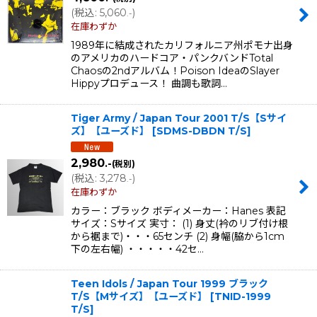
(
税込
:
5,060
)
.-
在庫わずか
1989年に結成されたカリフォルニア州ポモナ出身
のアメリカのハードコア・パンクバンドTotal
Chaosの2ndアルバム！Poison IdeaのSlayer
Hippyプロデュース！ 曲調も歌詞…
Tiger Army / Japan Tour 2001 T/S【Sサイ
ズ】【ユーズド】
[
SDMS-DBDN T/S
]
2,980
.-
(税別)
(
税込
:
3,278
)
.-
在庫わずか
カラー：ブラック ボディメーカー：Hanes 表記
サイズ：Sサイズ 実寸： (1) 身丈(衿のリブ付け根
から裾まで)・・・65センチ (2) 身幅(脇から1cm
下の左右幅) ・・・・・42セ…
Teen Idols / Japan Tour 1999 ブラック
T/S【Mサイズ】【ユーズド】
[
TNID-1999
T/S
]