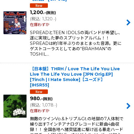
1,200
.-
(税別)
(
税込
:
1,320
)
.-
在庫わずか
SPREADとTEEN IDOLSの両バンドが希望し、
遂に実現した夢のスプリットアルバム！！
SPREADは約1年半ぶりのまとまった音源。更に
ゲストコーラスとしてあの“BRAHMAN”の
TOSHIL…
【日本盤】THRH / Love The Life You Live
Live The Life You Love [JPN Orig.EP]
[7inch | I Hate Smoke]【ユーズド】
[
IHSR55
]
980
.-
(税別)
(
税込
:
1,078
)
.-
在庫わずか
無敵のツインVo.&トリプルGt.の地獄の7人体制で
繰り出す7インチアナログレコードに新曲4曲収
録！！ 全国各地へ猪突猛進に駆け巡る暴走ハード