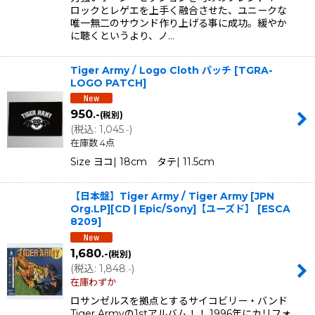
ロックとレゲエを上手く融合させた、ユニークな
唯一無二のサウンド作り上げる事に成功。緩やか
に聴くというより、ノ…
Tiger Army / Logo Cloth パッチ
[
TGRA-
LOGO PATCH
]
950
.-
(税別)
(
税込
:
1,045
)
.-
在庫数 4点
Size ヨコ| 18cm タテ| 11.5cm
【日本盤】Tiger Army / Tiger Army [JPN
Org.LP][CD | Epic/Sony]【ユーズド】
[
ESCA
8209
]
1,680
.-
(税別)
(
税込
:
1,848
)
.-
在庫わずか
ロサンゼルスを拠点とするサイコビリー・バンド
Tiger Armyの1stアルバム！！ 1996年にカリフォ