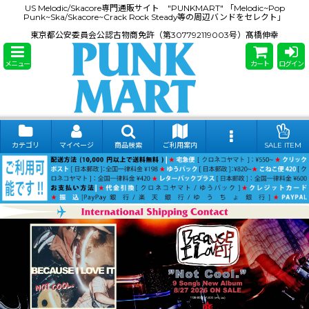
US Melodic/Skacore専門通販サイト "PUNKMART" 「Melodic~Pop
Punk~Ska/Skacore~Crack Rock Steady等の周辺バンドをセレクト」
東京都公安委員会公認古物商免許（第307792119003号）髙橋伸幸
メニュー
カート
ログイン
カテゴリ
マイページ
商品検索
ご利用案内
SALE ITEM