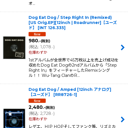
オ…
Dog Eat Dog / Step Right In (Remixed)
[US Orig.EP][12inch | Roadrunner]【ユーズ
ド】
[
INT 126.335
]
980
.-
(税別)
(
税込
:
1,078
)
.-
在庫わずか
1stアルバムが全世界で45万枚以上を売上げ成功を
収めたDog Eat Dogの2ndアルバムから「Step
Right In」をフィーチャーしたRemixシング
ル！！ Wu-Tang ClanのR…
Dog Eat Dog / Amped [12inch アナログ]
【ユーズド】
[
RR8726-1
]
2,480
.-
(税別)
(
税込
:
2,728
)
.-
在庫わずか
レゲエ、HIP HOPそしてファンク等、リズミカ