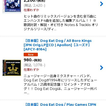
2,200
.-
(税別)
(
税込
:
2,420
)
.-
在庫わずか
ヒット曲のリミックスバージョンを含む全15曲に
エンハンスド4曲を追加した編集アルバム！！ ※
歌詞対訳・解説・オビ付き Notes & Tracklis オリ
ジナルリリース/ディ…
【日本盤】Dog Eat Dog / All Boro Kings
[JPN Orig.LP][CD | Apollon]【ユーズド】
[
APCY-8164
]
980
.-
(税別)
(
税込
:
1,078
)
.-
在庫わずか
ニュージャージー出身ミクスチャー・バンド、
Dog Eat Dogが1994年にリリースしたデビュー
アルバム！25周年記念盤！12インチ・アナロ
グ！！ Dog Eat Dogは、ニュージャージー州バ
ー…
【日本盤】Dog Eat Dog / Play Games [JPN