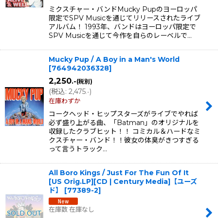
ミクスチャー・バンドMucky Pupのヨーロッパ
限定でSPV Musicを通じてリリースされたライブ
アルバム！ 1993年、バンドはヨーロッパ限定で
SPV Musicを通じて今作を自らのレーベルで…
Mucky Pup / A Boy in a Man's World
[
764942036328
]
2,250
.-
(税別)
(
税込
:
2,475
)
.-
在庫わずか
コークヘッド・ヒップスターズがライブでやれば
必ず盛り上がる曲、「Batman」のオリジナルを
収録したクラブヒット！！ コミカル＆ハードなミ
クスチャー・バンド！！彼女の体臭がきつすぎる
って言うトラック…
All Boro Kings / Just For The Fun Of It
[US Orig.LP][CD | Century Media]【ユーズ
ド】
[
77389-2
]
在庫数 在庫なし