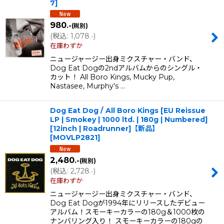
7
]
並び順
:
980
.-
(税別)
(
税込
:
1,078
)
.-
絞り込む
在庫わずか
ニュージャージー出身ミクスチャー・バンド、
Dog Eat Dogの2ndアルバムからのシングル・
カット！ All Boro Kings, Mucky Pup,
Nastasee, Murphy's …
Dog Eat Dog / All Boro Kings [EU Reissue
LP | Smokey | 1000 ltd. | 180g | Numbered]
[12inch | Roadrunner]【新品】
[
MOVLP2821
]
2,480
.-
(税別)
(
税込
:
2,728
)
.-
在庫わずか
ニュージャージー出身ミクスチャー・バンド、
Dog Eat Dogが1994年にリリースしたデビュー
アルバム！スモーキーカラーの180g＆1000枚の
ナンバリング入り！ スモーキーカラーの180gの