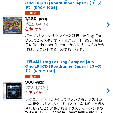
Orig.LP][CD | Roadrunner Japan]【ユーズ
ド】
[
RRCY-1008
]
1,280
.-
(税別)
(
税込
:
1,408
)
.-
在庫わずか
ポップ パンクなサウンドへと移行したDog Eat
Dogの2ndスタジオ・アルバム！！ 1996年6月2
日にRoadrunner Recordsからリリースされた今
作は、サウンドの変化が表れ、前作…
【日本盤】Dog Eat Dog / Amped [JPN
Orig.LP][CD | Roadrunner Japan]【ユーズ
ド】
[
RRCY-1101
]
980
.-
(税別)
(
税込
:
1,078
)
.-
在庫わずか
レゲエ、HIP HOPそしてファンク等、リズミカ
ルな音楽にパンク/ハードコアのエネルギーを組み
合わせるたセンスあふれるミクスチャーバンドの
3rdアルバム！！ 1998年、ほぼ2年間を費やした