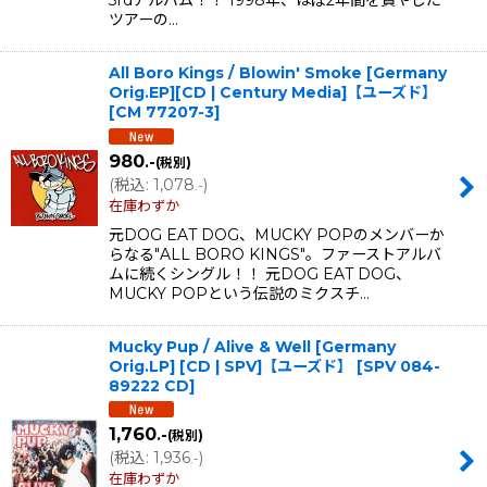
ツアーの…
All Boro Kings / Blowin' Smoke [Germany
Orig.EP][CD | Century Media]【ユーズド】
[
CM 77207-3
]
980
.-
(税別)
(
税込
:
1,078
)
.-
在庫わずか
元DOG EAT DOG、MUCKY POPのメンバーか
らなる"ALL BORO KINGS"。ファーストアルバ
ムに続くシングル！！ 元DOG EAT DOG、
MUCKY POPという伝説のミクスチ…
Mucky Pup / Alive & Well [Germany
Orig.LP] [CD | SPV]【ユーズド】
[
SPV 084-
89222 CD
]
1,760
.-
(税別)
(
税込
:
1,936
)
.-
在庫わずか