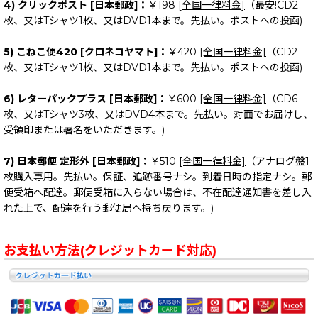
4) クリックポスト [日本郵政]：
￥198
[全国一律料金]
（最安!CD2
枚、又はTシャツ1枚、又はDVD1本まで。先払い。ポストへの投函)
5) こねこ便420 [クロネコヤマト]：
￥420
[全国一律料金]
（CD2
枚、又はTシャツ1枚、又はDVD1本まで。先払い。ポストへの投函)
6) レターパックプラス [日本郵政]：
￥600
[全国一律料金]
（CD6
枚、又はTシャツ3枚、又はDVD4本まで。先払い。対面でお届けし、
受領印または署名をいただきます。)
7) 日本郵便 定形外 [日本郵政]：
￥510
[全国一律料金]
（アナログ盤1
枚購入専用。先払い。保証、追跡番号ナシ。到着日時の指定ナシ。郵
便受箱へ配達。郵便受箱に入らない場合は、不在配達通知書を差し入
れた上で、配達を行う郵便局へ持ち戻ります。)
お支払い方法(クレジットカード対応)