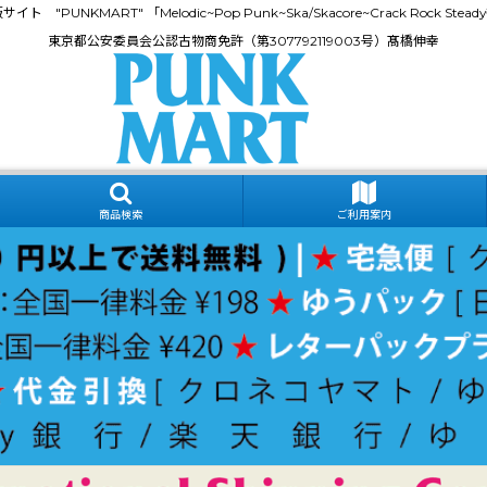
門通販サイト "PUNKMART" 「Melodic~Pop Punk~Ska/Skacore~Crack Rock
東京都公安委員会公認古物商免許（第307792119003号）髙橋伸幸
商品検索
ご利用案内