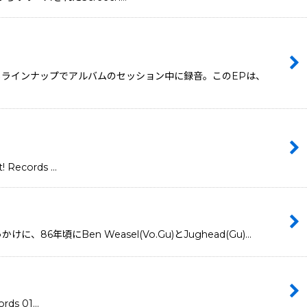
て同じラインナップでアルバムのセッション中に録音。このEPは、
Records …
頃にBen Weasel(Vo.Gu)とJughead(Gu)…
ds 01…