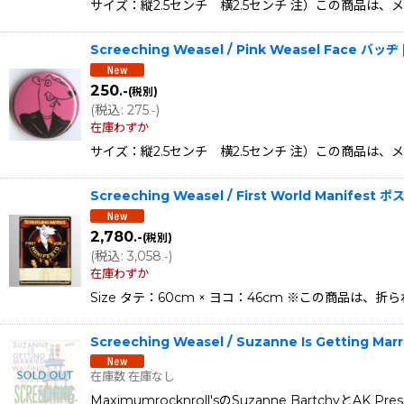
サイズ：縦2.5センチ 横2.5センチ 注）この商品は
Screeching Weasel / Pink Weasel Face バッヂ
250
.-
(税別)
(
税込
:
275
)
.-
在庫わずか
サイズ：縦2.5センチ 横2.5センチ 注）この商品は
Screeching Weasel / First World Manifest 
2,780
.-
(税別)
(
税込
:
3,058
)
.-
在庫わずか
Size タテ：60cm × ヨコ：46cm ※この商
Screeching Weasel / Suzanne Is Getting Ma
在庫数 在庫なし
Maximumrocknroll'sのSuzanne Bartchyと