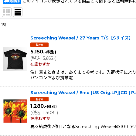
このアイコンが表示されている商品と同梱すると送料無料
15
件
表示数
:
Screeching Weasel / 27 Years T/S【
在庫あり
5,150
.-
(税別)
並び順
:
(
税込
:
5,665
)
.-
在庫わずか
注）着丈と身丈は、あくまで参考です。入荷状況により
パソコンおよび携帯電…
Screeching Weasel / Emo [US Orig.LP][CD 
1,280
.-
(税別)
(
税込
:
1,408
)
.-
在庫わずか
再々結成後2作目となるScreeching Weaselの10t