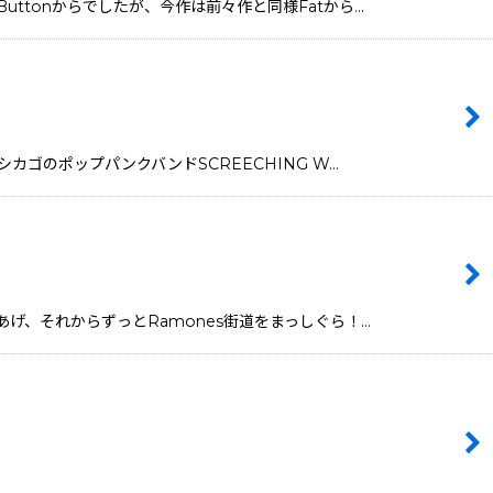
c Buttonからでしたが、今作は前々作と同様Fatから…
成のシカゴのポップパンクバンドSCREECHING W…
産声をあげ、それからずっとRamones街道をまっしぐら！…