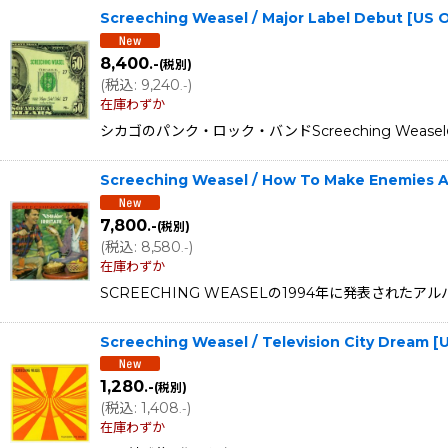
Screeching Weasel / Major Label Debut [US
8,400
.-
(税別)
(
税込
:
9,240
)
.-
在庫わずか
シカゴのパンク・ロック・バンドScreeching Weas
Screeching Weasel / How To Make Enemies An
7,800
.-
(税別)
(
税込
:
8,580
)
.-
在庫わずか
SCREECHING WEASELの1994年に発表されたアル
Screeching Weasel / Television City Dream
1,280
.-
(税別)
(
税込
:
1,408
)
.-
在庫わずか