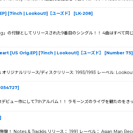
e EP] [7inch | Lookout!]【ユーズド】
[
LK-208
]
 a Dog」の付録としてリリースされた9番目のシングル！！ 4曲はすべ
eart [US Orig.EP] [7inch | Lookout!]【ユーズド】
[
Number 75
]
s オリジナルリリース/ディスクリリース: 1993/1993 レーベル: Lookout! 
7054727
]
ュー作にして7thアルバム！！ ラモーンズのライヴを観たのをきっかけに、86年
]
tes & Tracklis リリース： 1991 レーベル： Asian Man Recor