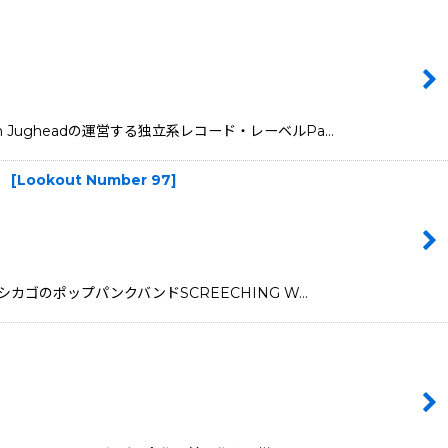
hn Jugheadの運営する独立系レコード・レーベルPa…
】
[
Lookout Number 97
]
成のシカゴのポップパンクバンドSCREECHING W…