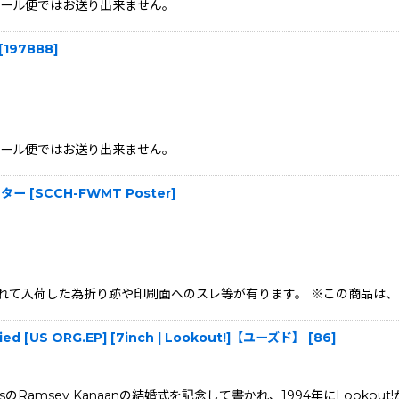
、メール便ではお送り出来ません。
[
197888
]
、メール便ではお送り出来ません。
ポスター
[
SCCH-FWMT Poster
]
品は、折られて入荷した為折り跡や印刷面へのスレ等が有ります。 ※この商
rried [US ORG.EP] [7inch | Lookout!]【ユーズド】
[
86
]
AK PressのRamsey Kanaanの結婚式を記念して書かれ、1994年にLooko