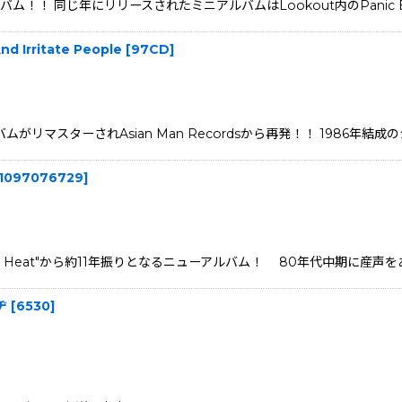
thアルバム！！ 同じ年にリリースされたミニアルバムはLookout内のPani
d Irritate People
[
97CD
]
バムがリマスターされAsian Man Recordsから再発！！ 1986年結
1097076729
]
ks In Heat"から約11年振りとなるニューアルバム！ 80年代中期に
ヂ
[
6530
]