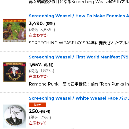
再々結成後2作目となるScreeching Weaselの9
Screeching Weasel / How To Make Enemies An
3,490
.-
(税別)
(
税込
:
3,839
)
.-
在庫わずか
SCREECHING WEASELの1994年に発表されたアル
Screeching Weasel / First World Manifest
[
75
1,657
.-
(税別)
(
税込
:
1,823
)
.-
在庫わずか
Ramone Punk一筋で四半世紀！前作"Teen Pun
Screeching Weasel / White Weasel Face バッ
250
.-
(税別)
(
税込
:
275
)
.-
在庫わずか