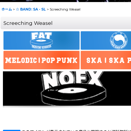
ホーム
>
☆ BAND: SA - SL
>
Screeching Weasel
Screeching Weasel