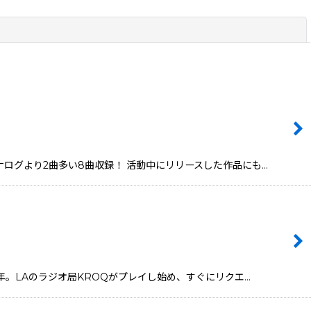
閉じる
へ！アナログより2曲多い8曲収録！ 活動中にリリースした作品にも…
1991年。LAのラジオ局KROQがプレイし始め、すぐにリクエ…