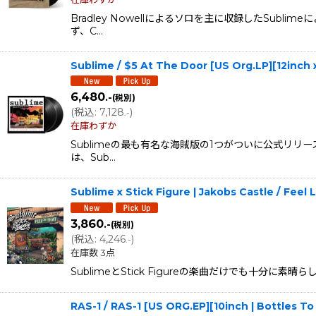
Bradley Nowellによるソロを主に収録したS
ず、C…
Sublime / $5 At The Door [US Org.LP][12inch
6,480
.-
(税別)
(
税込
:
7,128
)
.-
在庫わずか
Sublimeの最も有名な海賊版の1つがついに公式リリ
は、Sub…
Sublime x Stick Figure | Jakobs Castle / Fee
3,860
.-
(税別)
(
税込
:
4,246
)
.-
在庫数 3点
SublimeとStick Figureの楽曲だけでも十分に素晴
RAS-1 / RAS-1 [US ORG.EP][10inch | Bottles