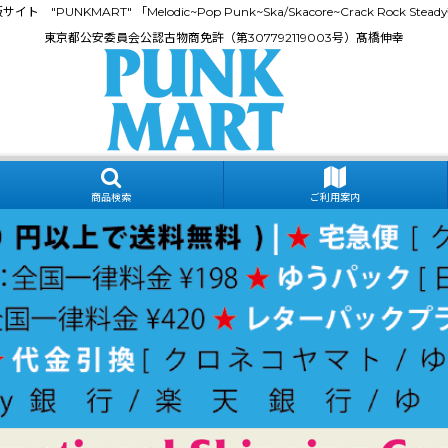
門通販サイト "PUNKMART" 「Melodic~Pop Punk~Ska/Skacore~Crack Rock
東京都公安委員会公認古物商免許（第307792119003号）髙橋伸幸
商品検索
ご利用案内