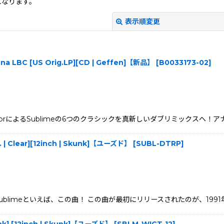
になります。
表示順変更
 Inna LBC [US Orig.LP][CD | Geffen]【新品】
[
B0033173-02
]
ofessorによるSublimeの6つのクラシックを真新しいダブリミックス
絞り込む
d. | Clear][12inch | Skunk]【ユーズド】
[
SUBL-DTRP
]
」収録！Sublimeといえば、この曲！ この曲が最初にリリースされたのが、