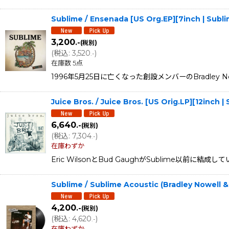
Sublime / Ensenada [US Org.EP][7inch | Su
3,200
.-
(税別)
(
税込
:
3,520
)
.-
在庫数 5点
1996年5月25日に亡くなった創設メンバーのBradley N
Juice Bros. / Juice Bros. [US Orig.LP][12in
6,640
.-
(税別)
(
税込
:
7,304
)
.-
在庫わずか
Eric WilsonとBud GaughがSublime以
Sublime / Sublime Acoustic (Bradley Nowell &
4,200
.-
(税別)
(
税込
:
4,620
)
.-
在庫わずか