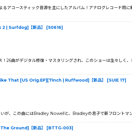
ublimeによるアコースティック音源を主にしたアルバム！アナログレコード
 x 2 | Surfdog]【新品】
[
50616
]
ース！26曲がデジタル修復・マスタリングされ、このショーは生々しく、本
l Like That [US Orig.EP][7inch | Ruffwood]【新品】
[
SUIE 17
]
らしいが、この曲にはBradley Nowellと、Bradleyの息子で新フロント
 To The Ground]【新品】
[
BTTG-003
]