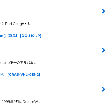
onとBud Gaughと共…
vanni]【新品】
[
DG-310 LP
]
たVolcano唯一のアルバム…
ーズド】
[
CRAS-VNL-015-2
]
ムで、1999年9月にDreamW…