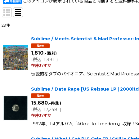
このアイコンが表示されている商品と同梱すると送料無料
29
件
表示数
:
Sublime / Meets Scientist & Mad Professor:
在庫あり
1,810
.-
(税別)
並び順
:
(
税込
:
1,991
)
.-
在庫わずか
伝説的なダブのパイオニア、ScientistとMad Pr
Sublime / Date Rape [US Reissue LP | 2000lt
15,680
.-
(税別)
(
税込
:
17,248
)
.-
在庫わずか
1992年、1stアルバム「40oz. To Freedom