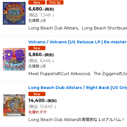
6,680
.-
(税別)
(
税込
:
7,348
)
.-
在庫数 2点
Long Beach Dub Allstars、Long Beach Sh
Volcano / Volcano [US Reissue LP | Re-maste
5,860
.-
(税別)
(
税込
:
6,446
)
.-
在庫数 2点
Meat PuppetsのCurt Kirkwood、The Ziggen
Long Beach Dub Allstars / Right Back [US Ori
14,400
.-
(税別)
(
税込
:
15,840
)
.-
在庫わずか
Long Beach Dub Allstarsの実質的な１stアルバム！