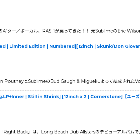
ortbusのギター／ボーカル、RAS-1が戻ってきた！！ 元SublimeのEric Wils
red | Limited Edition | Numbered][12inch | Skunk/Don Gio
sのJon PoutneyとSublimeのBud Gaugh & Miguelによって結成され
g.LP+Inner | Still in Shrink] [12inch x 2 | Cornerstone]【ユ
 「Right Back」は、Long Beach Dub Allstarsのデビューアルバ