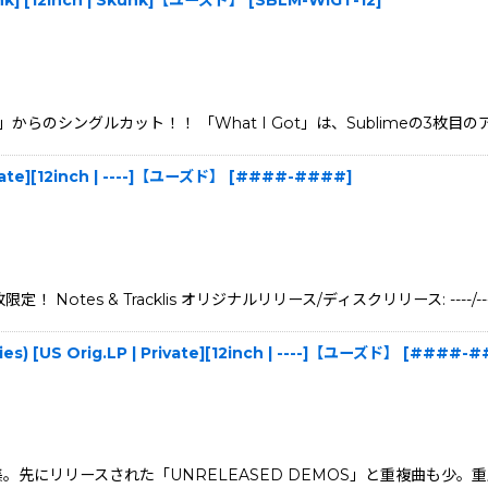
hrink] [12inch | Skunk]【ユーズド】
[
SBLM-WIGT-12
]
からのシングルカット！！ 「What I Got」は、Sublimeの3枚目のア
vate][12inch | ----]【ユーズド】
[
####-####
]
otes & Tracklis オリジナルリリース/ディスクリリース: ----/----
ies) [US Orig.LP | Private][12inch | ----]【ユーズド】
[
####-#
先にリリースされた「UNRELEASED DEMOS」と重複曲も少。重度の