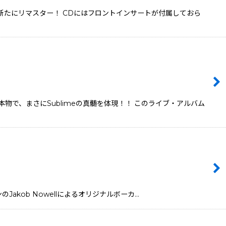
用に新たにリマスター！ CDにはフロントインサートが付属しておら
物で、まさにSublimeの真髄を体現！！ このライブ・アルバム
マンのJakob Nowellによるオリジナルボーカ…