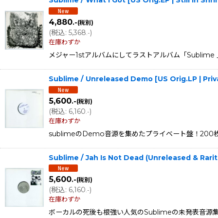
Sublime / What I Got [US Orig.EP | Still in S
4,880
.-
(税別)
(
税込
:
5,368
)
.-
在庫わずか
メジャー1stアルバムにしてラストアルバム「Sublime 」
Sublime / Unreleased Demo [US Orig.LP | Pri
5,600
.-
(税別)
(
税込
:
6,160
)
.-
在庫わずか
sublimeのDemo音源を集めたプライベート盤！200枚限定！ N
Sublime / Jah Is Not Dead (Unreleased & Rarit
5,600
.-
(税別)
(
税込
:
6,160
)
.-
在庫わずか
ボーカルの死後も根強い人気のSublimeの未発表音源集。