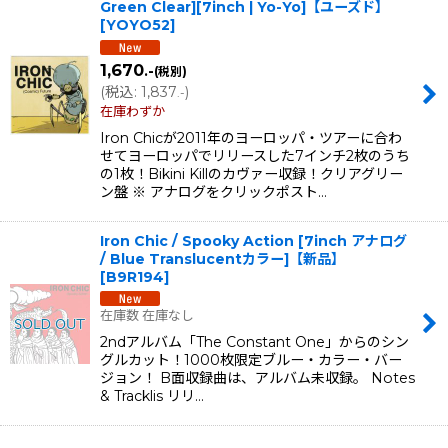
Green Clear][7inch | Yo-Yo]【ユーズド】
[
YOYO52
]
1,670
.-
(税別)
(
税込
:
1,837
)
.-
在庫わずか
Iron Chicが2011年のヨーロッパ・ツアーに合わ
せてヨーロッパでリリースした7インチ2枚のうち
の1枚！Bikini Killのカヴァー収録！クリアグリー
ン盤 ※ アナログをクリックポスト…
Iron Chic / Spooky Action [7inch アナログ
/ Blue Translucentカラー]【新品】
[
B9R194
]
在庫数 在庫なし
2ndアルバム「The Constant One」からのシン
グルカット！1000枚限定ブルー・カラー・バー
ジョン！ B面収録曲は、アルバム未収録。 Notes
& Tracklis リリ…