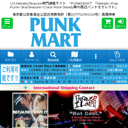
US Melodic/Skacore専門通販サイト "PUNKMART" 「Melodic~Pop
Punk~Ska/Skacore~Crack Rock Steady等の周辺バンドをセレクト」
東京都公安委員会公認古物商免許（第307792119003号）髙橋伸幸
メニュー
カート
ログイン
カテゴリ
マイページ
商品検索
ご利用案内
SALE ITEM