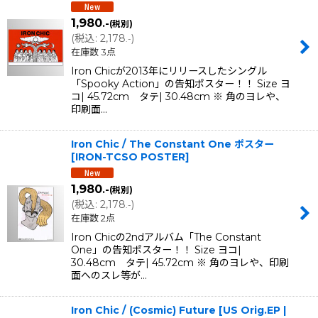
1,980
.-
(税別)
並び順
:
(
税込
:
2,178
)
.-
在庫数 3点
絞り込む
Iron Chicが2013年にリリースしたシングル
「Spooky Action」の告知ポスター！！ Size ヨ
コ| 45.72cm タテ| 30.48cm ※ 角のヨレや、
印刷面…
Iron Chic / The Constant One ポスター
[
IRON-TCSO POSTER
]
1,980
.-
(税別)
(
税込
:
2,178
)
.-
在庫数 2点
Iron Chicの2ndアルバム「The Constant
One」の告知ポスター！！ Size ヨコ|
30.48cm タテ| 45.72cm ※ 角のヨレや、印刷
面へのスレ等が…
Iron Chic / (Cosmic) Future [US Orig.EP |