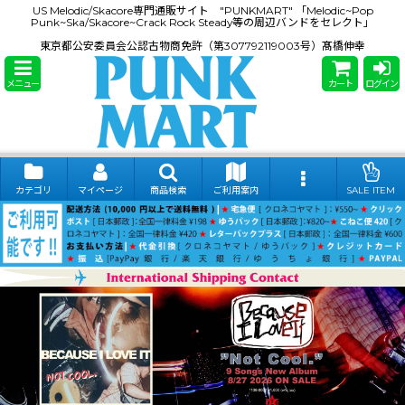
US Melodic/Skacore専門通販サイト "PUNKMART" 「Melodic~Pop
Punk~Ska/Skacore~Crack Rock Steady等の周辺バンドをセレクト」
東京都公安委員会公認古物商免許（第307792119003号）髙橋伸幸
メニュー
カート
ログイン
カテゴリ
マイページ
商品検索
ご利用案内
SALE ITEM