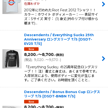
在庫わずか
2012年に行われたRiot Fest 2012 Tシャツ！！
カラー：ホワイト ボディメーカー：---- 表記サイ
ズ：Sサイズ 実寸： (1) 身丈(衿のリブ付け根から
裾まで)…
Descendents / Everything Sucks 25th
Anniversary ロングスリーブ T/S
[
DSDT-
EV25 T/S
]
8,200
～8,700
.-
.-
(税別)
(
税込
:
9,020
～9,570
)
.-
.-
「Everything Sucks」の25周年記念ロングスリ
ーブ！！ 注）着丈と身丈は、あくまで参考です。
入荷状況により、使用ボディーに変化が生じま
す。ご了承ください。お時間を頂くことと…
Descendents / Bonus Bonus Cup ロングス
リーブ T/S
[
DSDT-BNBN T/S
]
8,200
～8,700
.-
.-
(税別)