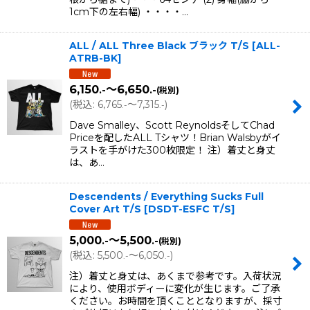
1cm下の左右幅) ・・・・…
ALL / ALL Three Black ブラック T/S
[
ALL-
ATRB-BK
]
6,150
～6,650
.-
.-
(税別)
(
税込
:
6,765
～7,315
)
.-
.-
Dave Smalley、Scott ReynoldsそしてChad
Priceを配したALL Tシャツ！Brian Walsbyがイ
ラストを手がけた300枚限定！ 注）着丈と身丈
は、あ…
Descendents / Everything Sucks Full
Cover Art T/S
[
DSDT-ESFC T/S
]
5,000
～5,500
.-
.-
(税別)
(
税込
:
5,500
～6,050
)
.-
.-
注）着丈と身丈は、あくまで参考です。入荷状況
により、使用ボディーに変化が生じます。ご了承
ください。お時間を頂くこととなりますが、採寸