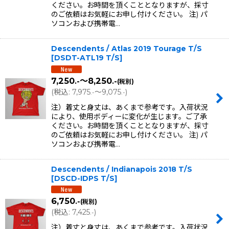
ください。お時間を頂くこととなりますが、採寸
のご依頼はお気軽にお申し付けください。 注) パ
ソコンおよび携帯電…
Descendents / Atlas 2019 Tourage T/S
[
DSDT-ATL19 T/S
]
7,250
～8,250
.-
.-
(税別)
(
税込
:
7,975
～9,075
)
.-
.-
注）着丈と身丈は、あくまで参考です。入荷状況
により、使用ボディーに変化が生じます。ご了承
ください。お時間を頂くこととなりますが、採寸
のご依頼はお気軽にお申し付けください。 注) パ
ソコンおよび携帯電…
Descendents / Indianapois 2018 T/S
[
DSCD-IDPS T/S
]
6,750
.-
(税別)
(
税込
:
7,425
)
.-
注）着丈と身丈は、あくまで参考です。入荷状況