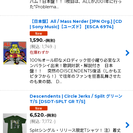
バム！日本盤！！ 1枚目は、ALLが2001年に行っ
た"Problema…
【日本盤】All / Mass Nerder [JPN Org.] [CD
| Sony Music]【ユーズド】
[
ESCA 6974
]
1,590
.-
(税別)
(
税込
:
1,749
)
.-
在庫わずか
100％オール印なメロディック狂小躍り必至なス
ンバラシイ出来！歌詞対訳・解説付き 日本
盤！！ 突然のDISCENDENTS復活（しかもエ
ピタフから！）で往年のファンを狂喜乱舞させた
のも束の間、 D…
Descendents | Circle Jerks / Split グリーン
T/S
[
DSDT-SPLT GR T/S
]
6,520
.-
(税別)
(
税込
:
7,172
)
.-
Splitシングル・リリース限定Tシャツ！ 注）着丈