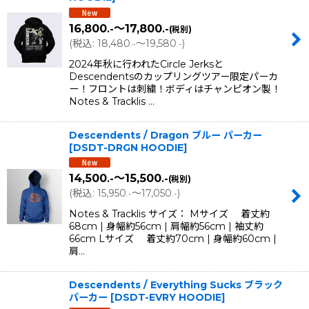
16,800
～17,800
.-
.-
(税別)
(
税込
:
18,480
～19,580
)
.-
.-
2024年秋に行われたCircle Jerksと
Descendentsのカップリングツアー限定パーカ
ー！フロントは刺繍！ボディはチャンピオン製！
Notes & Tracklis …
Descendents / Dragon ブルー パーカー
[
DSDT-DRGN HOODIE
]
14,500
～15,500
.-
.-
(税別)
(
税込
:
15,950
～17,050
)
.-
.-
Notes & Tracklis サイズ： Mサイズ 着丈約
68cm | 身幅約56cm | 肩幅約56cm | 袖丈約
66cm Lサイズ 着丈約70cm | 身幅約60cm |
肩…
Descendents / Everything Sucks ブラック
パーカー
[
DSDT-EVRY HOODIE
]