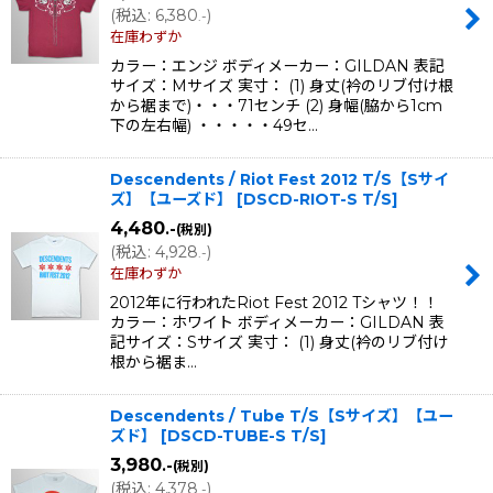
(
税込
:
6,380
)
.-
在庫わずか
カラー：エンジ ボディメーカー：GILDAN 表記
サイズ：Mサイズ 実寸： (1) 身丈(衿のリブ付け根
から裾まで)・・・71センチ (2) 身幅(脇から1cm
下の左右幅) ・・・・・49セ…
Descendents / Riot Fest 2012 T/S【Sサイ
ズ】【ユーズド】
[
DSCD-RIOT-S T/S
]
4,480
.-
(税別)
(
税込
:
4,928
)
.-
在庫わずか
2012年に行われたRiot Fest 2012 Tシャツ！！
カラー：ホワイト ボディメーカー：GILDAN 表
記サイズ：Sサイズ 実寸： (1) 身丈(衿のリブ付け
根から裾ま…
Descendents / Tube T/S【Sサイズ】【ユー
ズド】
[
DSCD-TUBE-S T/S
]
3,980
.-
(税別)
(
税込
:
4,378
)
.-