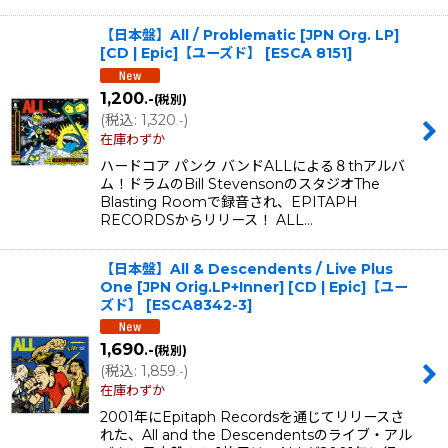
【日本盤】All / Problematic [JPN Org. LP]
[CD | Epic]【ユーズド】
[
ESCA 8151
]
1,200
.-
(税別)
(
税込
:
1,320
)
.-
在庫わずか
ハードコア パンク バンドALLによる８thアルバ
ム！ドラムのBill StevensonのスタジオThe
Blasting Roomで録音され、EPITAPH
RECORDSからリリース！ ALL…
【日本盤】All & Descendents / Live Plus
One [JPN Orig.LP+Inner] [CD | Epic]【ユー
ズド】
[
ESCA8342-3
]
1,690
.-
(税別)
(
税込
:
1,859
)
.-
在庫わずか
2001年にEpitaph Recordsを通じてリリースさ
れた、All and the Descendentsのライブ・アル