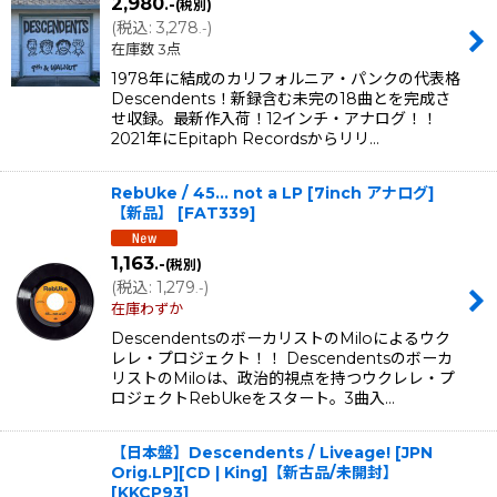
2,980
.-
(税別)
(
税込
:
3,278
)
.-
在庫数 3点
1978年に結成のカリフォルニア・パンクの代表格
Descendents！新録含む未完の18曲とを完成さ
せ収録。最新作入荷！12インチ・アナログ！！
2021年にEpitaph Recordsからリリ…
RebUke / 45... not a LP [7inch アナログ]
【新品】
[
FAT339
]
1,163
.-
(税別)
(
税込
:
1,279
)
.-
在庫わずか
DescendentsのボーカリストのMiloによるウク
レレ・プロジェクト！！ Descendentsのボーカ
リストのMiloは、政治的視点を持つウクレレ・プ
ロジェクトRebUkeをスタート。3曲入…
【日本盤】Descendents / Liveage! [JPN
Orig.LP][CD | King]【新古品/未開封】
[
KKCP93
]