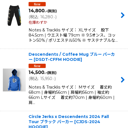
14,800
.-
(税別)
(
税込
:
16,280
)
.-
在庫わずか
Notes & Tracklis サイズ： XLサイズ 股下
84.5cm | ウエスト幅 79cm ※ 9.5オンス、コッ
トン50% / ポリエステル50% ※ サステナブルな…
Descendents / Coffee Mug ブルー パーカ
ー
[
DSDT-CFFM HOODIE
]
14,500
.-
(税別)
(
税込
:
15,950
)
.-
Notes & Tracklis サイズ： Mサイズ 着丈約
68cm | 身幅約56cm | 肩幅約56cm | 袖丈約
66cm Lサイズ 着丈約70cm | 身幅約60cm |
肩…
Circle Jerks x Descendents 2024 Fall
Tour ブラック パーカー
[
CJDS-2024
HOODIE
]