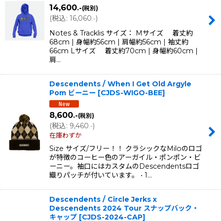
14,600
.-
(税別)
(
税込
:
16,060
)
.-
Notes & Tracklis サイズ： Mサイズ 着丈約
68cm | 身幅約56cm | 肩幅約56cm | 袖丈約
66cm Lサイズ 着丈約70cm | 身幅約60cm |
肩…
Descendents / When I Get Old Argyle
Pom ビーニー
[
CJDS-WIGO-BEE
]
8,600
.-
(税別)
(
税込
:
9,460
)
.-
在庫わずか
Size サイズ/フリー！！ クラシックなMiloのロゴ
が特徴のコーヒー色のアーガイル・ポンポン・ビ
ーニー。袖口にはカスタムのDescendentsロゴ
織りパッチが付いています。 • 1…
Descendents / Circle Jerks x
Descendents 2024 Tour スナップバック・
キャップ
[
CJDS-2024-CAP
]