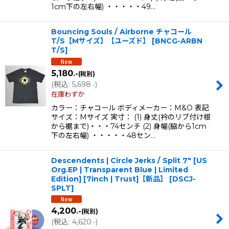
1cm下の左右幅) ・・・・・49…
Bouncing Souls / Airborne チャコール
T/S【Mサイズ】【ユーズド】
[
BNCG-ARBN
T/S
]
5,180
.-
(税別)
(
税込
:
5,698
)
.-
在庫わずか
カラー：チャコール ボディメーカー：M&O 表記
サイズ：Mサイズ 実寸： (1) 身丈(衿のリブ付け根
から裾まで)・・・74センチ (2) 身幅(脇から1cm
下の左右幅) ・・・・・48セン…
Descendents | Circle Jerks / Split 7" [US
Org.EP | Transparent Blue | Limited
Edition] [7inch | Trust]【新品】
[
DSCJ-
SPLT
]
4,200
.-
(税別)
(
税込
:
4,620
)
.-