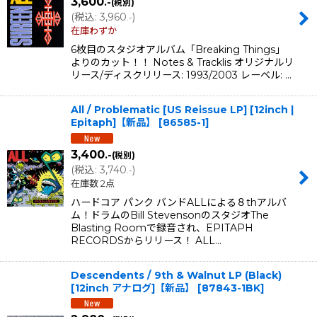
3,600
.-
(税別)
(
税込
:
3,960
)
.-
在庫わずか
6枚目のスタジオアルバム「Breaking Things」
よりのカット！！ Notes & Tracklis オリジナルリ
リース/ディスクリリース: 1993/2003 レーベル: …
All / Problematic [US Reissue LP] [12inch |
Epitaph]【新品】
[
86585-1
]
3,400
.-
(税別)
(
税込
:
3,740
)
.-
在庫数 2点
ハードコア パンク バンドALLによる８thアルバ
ム！ドラムのBill StevensonのスタジオThe
Blasting Roomで録音され、EPITAPH
RECORDSからリリース！ ALL…
Descendents / 9th & Walnut LP (Black)
[12inch アナログ]【新品】
[
87843-1BK
]