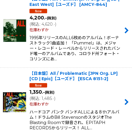
East West]【ユーズド】
[
AMCY-844
]
4,200
.-
(税別)
(
税込
:
4,620
)
.-
在庫わずか
1995年リリースのALL6枚めのアルバム！ボーナ
ストラック1曲追加！ 「Pummel」は、メジャ
ー・レコード・レーベルからリリースされたバン
ド唯一のアルバムであり、コロラド州フォート・
コリンズにあ…
【日本盤】All / Problematic [JPN Org. LP]
[CD | Epic]【ユーズド】
[
ESCA 8151-2
]
1,350
.-
(税別)
(
税込
:
1,485
)
.-
在庫わずか
ハードコア パンク バンドALLによる８thアルバ
ム！ドラムのBill StevensonのスタジオThe
Blasting Roomで録音され、EPITAPH
RECORDSからリリース！ ALL…