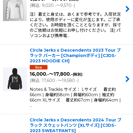
(
税込
:
9,020
～9,570
)
.-
.-
注）着丈と身丈は、あくまで参考です。入荷状況
により、使用ボディーに変化が生じます。ご了承
ください。お時間を頂くこととなりますが、採寸
のご依頼はお気軽にお申し付けください。 注) パ
ソコンおよび携帯電…
Circle Jerks x Descendents 2023 Tour ブ
ラック パーカー [Championボディ]
[
CJDS-
2023 HOODIE CH
]
16,000
～17,800
.-
.-
(税別)
(
税込
:
17,600
～19,580
)
.-
.-
Notes & Tracklis サイズ： Lサイズ 着丈約
66cm | 身幅約58cm | 肩幅約60cm | 袖丈約
66cm XLサイズ 着丈約67cm | 身幅約64cm |
…
Circle Jerks x Descendents 2024 Tour ブ
ラック スウェットパンツ [XLサイズ]
[
CJDS-
2023 SWEATPANTS
]