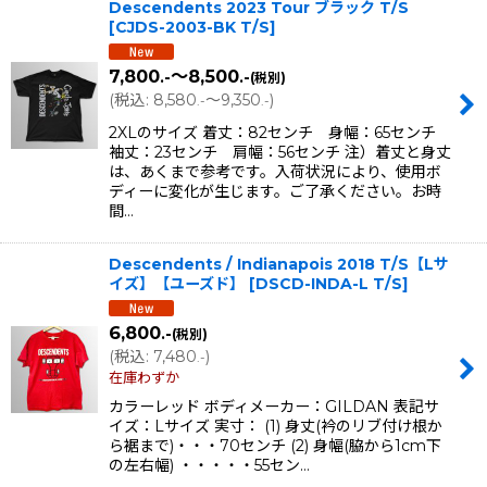
Descendents 2023 Tour ブラック T/S
[
CJDS-2003-BK T/S
]
7,800
～8,500
.-
.-
(税別)
(
税込
:
8,580
～9,350
)
.-
.-
2XLのサイズ 着丈：82センチ 身幅：65センチ
袖丈：23センチ 肩幅：56センチ 注）着丈と身丈
は、あくまで参考です。入荷状況により、使用ボ
ディーに変化が生じます。ご了承ください。お時
間…
Descendents / Indianapois 2018 T/S【Lサ
イズ】【ユーズド】
[
DSCD-INDA-L T/S
]
6,800
.-
(税別)
(
税込
:
7,480
)
.-
在庫わずか
カラーレッド ボディメーカー：GILDAN 表記サ
イズ：Lサイズ 実寸： (1) 身丈(衿のリブ付け根か
ら裾まで)・・・70センチ (2) 身幅(脇から1cm下
の左右幅) ・・・・・55セン…