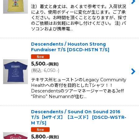
注）着丈と身丈は、あくまで参考です。入荷状況
により、使用ボディーに変化が生じます。ご了承
ください。お時間を頂くこととなりますが、採寸
のご依頼はお気軽にお申し付けください。 注) パ
ソコンおよび携帯電…
Descendents / Houston Strong
Fundraiser T/S
[
DSCD-HSTN T/S
]
5,500
.-
(税別)
(
税込
:
6,050
)
.-
テキサス州ヒューストンのLegacy Community
Healthへの寄付を目的としたTシャツ！！
DescendentsのツアーマネージャーであるJeff
“Rhino” Neumannが住む…
Descendents / Sound On Sound 2016
T/S【Mサイズ】【ユーズド】
[
DSCD-WSTR-
M T/S
]
5,800
.-
(税別)