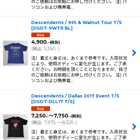
のご依頼はお気軽にお申し付けください。 注) パ
ソコンおよび携帯電…
Descendents / 9th & Walnut Tour T/S
[
DSDT-9WTR BL
]
4,900
.-
(税別)
(
税込
:
5,390
)
.-
注）着丈と身丈は、あくまで参考です。入荷状況
により、使用ボディーに変化が生じます。ご了承
ください。お時間を頂くこととなりますが、採寸
のご依頼はお気軽にお申し付けください。 注) パ
ソコンおよび携帯電…
Descendents / Dallas 2017 Event T/S
[
DSDT-DLL17 T/S
]
7,250
～7,750
.-
.-
(税別)
(
税込
:
7,975
～8,525
)
.-
.-
注）着丈と身丈は、あくまで参考です。入荷状況
により、使用ボディーに変化が生じます。ご了承