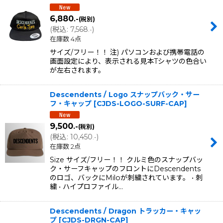
6,880
.-
(税別)
(
税込
:
7,568
)
.-
在庫数 4点
サイズ/フリー！！ 注) パソコンおよび携帯電話の
画面設定により、表示される見本Tシャツの色合い
が左右されます。
Descendents / Logo スナップバック・サー
フ・キャップ
[
CJDS-LOGO-SURF-CAP
]
9,500
.-
(税別)
(
税込
:
10,450
)
.-
在庫数 2点
Size サイズ/フリー！！ クルミ色のスナップバッ
ク・サーフキャップのフロントにDescendents
のロゴ、バックにMiloが刺繍されています。 • 刺
繍 • ハイプロファイル…
Descendents / Dragon トラッカー・キャッ
プ
[
CJDS-DRGN-CAP
]