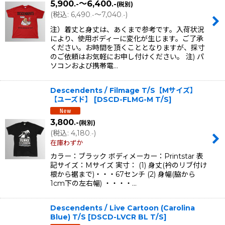
5,900
～6,400
.-
.-
(税別)
(
税込
:
6,490
～7,040
)
.-
.-
注）着丈と身丈は、あくまで参考です。入荷状況
により、使用ボディーに変化が生じます。ご了承
ください。お時間を頂くこととなりますが、採寸
のご依頼はお気軽にお申し付けください。 注) パ
ソコンおよび携帯電…
Descendents / Filmage T/S【Mサイズ】
【ユーズド】
[
DSCD-FLMG-M T/S
]
3,800
.-
(税別)
(
税込
:
4,180
)
.-
在庫わずか
カラー：ブラック ボディメーカー：Printstar 表
記サイズ：Mサイズ 実寸： (1) 身丈(衿のリブ付け
根から裾まで)・・・67センチ (2) 身幅(脇から
1cm下の左右幅) ・・・・…
Descendents / Live Cartoon (Carolina
Blue) T/S
[
DSCD-LVCR BL T/S
]