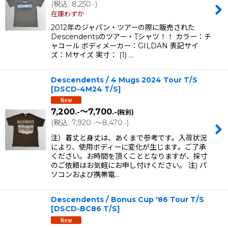
(
税込
:
8,250
)
.-
在庫わずか
2012年のジャパン・ツアーの際に販売された
Descendentsのツアー・Tシャツ！！ カラー：チ
ャコール ボディメーカー：GILDAN 表記サイ
ズ：Mサイズ 実寸： (1) …
Descendents / 4 Mugs 2024 Tour T/S
[
DSCD-4M24 T/S
]
7,200
～7,700
.-
.-
(税別)
(
税込
:
7,920
～8,470
)
.-
.-
注）着丈と身丈は、あくまで参考です。入荷状況
により、使用ボディーに変化が生じます。ご了承
ください。お時間を頂くこととなりますが、採寸
のご依頼はお気軽にお申し付けください。 注) パ
ソコンおよび携帯電…
Descendents / Bonus Cup '86 Tour T/S
[
DSCD-BC86 T/S
]