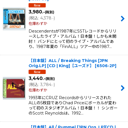
3,980
.-
(税別)
(
税込
:
4,378
)
.-
在庫わずか
Descendentsが1987年にSSTレコードからリリ
ースしたライブ・アルバム！日本盤！しかも未開
封！ バンドにとって初のライブ・アルバムであ
り、1987年夏の「FinALL」ツアー中の1987…
【日本盤】ALL / Breaking Things [JPN
Orig.LP] [CD | King]【ユーズド】
[
6506-2P
]
3,440
.-
(税別)
(
税込
:
3,784
)
.-
在庫わずか
1993年にCRUZ Recordsからリリースされた
ALLの5枚目でありChad Priceにボーカルが変わ
って初のスタジオアルバム！日本盤！！ シンガー
のScott Reynoldsは、1992…
【日本盤】All / Pummel [JPN Org. LP][CD |