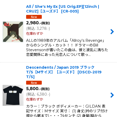
All / She's My Ex [US Orig.EP][12inch |
並び順
:
CRUZ]【ユーズド】
[
CR-005
]
2,980
.-
(税別)
絞り込む
(
税込
:
3,278
)
.-
在庫わずか
ALLの1989年のアルバム「Allroy's Revenge」
からのシングル・カット！！ ドラマーのBill
Stevensonが書いたこの曲は、彼と波乱に満ちた
恋愛関係にあった元恋人について歌っ…
Descendents / Japan 2019 ブラック
T/S【Mサイズ】【ユーズド】
[
DSCD-2019
T/S
]
5,800
.-
(税別)
(
税込
:
6,380
)
.-
在庫わずか
カラー：ブラック ボディメーカー：GILDAN 表
記サイズ：Mサイズ 実寸： (1) 身丈(衿のリブ付け
根から裾まで)・・・74センチ (2) 身幅(脇から