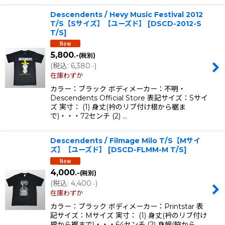
Descendents / Hevy Music Festival 2012
T/S【Sサイズ】【ユーズド】
[
DSCD-2012-S
T/S
]
5,800
.-
(税別)
(
税込
:
6,380
)
.-
在庫わずか
カラー：ブラック ボディメーカー：不明・
Descendents Official Store 表記サイズ：Sサイ
ズ 実寸： (1) 身丈(衿のリブ付け根から裾ま
で)・・・72センチ (2) …
Descendents / Filmage Milo T/S【Mサイ
ズ】【ユーズド】
[
DSCD-FLMM-M T/S
]
4,000
.-
(税別)
(
税込
:
4,400
)
.-
在庫わずか
カラー：ブラック ボディメーカー：Printstar 表
記サイズ：Mサイズ 実寸： (1) 身丈(衿のリブ付け
根から裾まで)・・・64センチ (2) 身幅(脇から