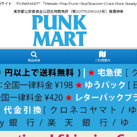
門通販サイト "PUNKMART" 「Melodic~Pop Punk~Ska/Skacore~Crack Rock
東京都公安委員会公認古物商免許（第307792119003号）髙橋伸幸
商品検索
ご利用案内