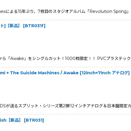
nesによる15年ぶり、7枚目のスタジオアルバム「Revolution Spring」
ノシート]【新品】
[
BTR031f
]
とのスプリットから「Awake」をシングルカット！1000枚限定！！ PVCプラス
Gomi + The Suicide Machines / Awake [12inch+7inch アナ
Sが送るスプリット・シリーズ第2弾!12インチアナログ＆日本盤限定カラーでリ
ttish【新品】
[
BTR031
]