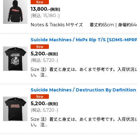
13,800
.-
(税別)
(
税込
:
15,180
)
.-
Notes & Tracklis Mサイズ 着丈約65cm | 身幅約6
Suicide Machines / MxPx Rip T/S
[
SDMS-MPRP
5,200
.-
(税別)
(
税込
:
5,720
)
.-
Size 注）着丈と身丈は、あくまで参考です。入荷
い。 注…
Suicide Machines / Destruction By Definition
5,200
.-
(税別)
(
税込
:
5,720
)
.-
Size 注）着丈と身丈は、あくまで参考です。入荷
い。 注…