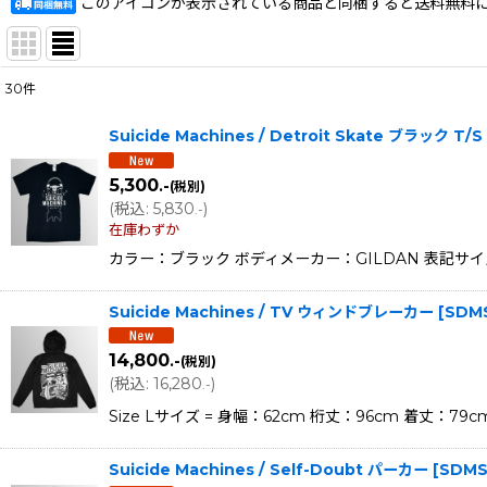
このアイコンが表示されている商品と同梱すると送料無料
30
件
表示数
:
Suicide Machines / Detroit Skate ブラッ
在庫あり
5,300
.-
(税別)
並び順
:
(
税込
:
5,830
)
.-
在庫わずか
カラー：ブラック ボディメーカー：GILDAN 表記サイズ：
Suicide Machines / TV ウィンドブレーカー
[
SDMS
14,800
.-
(税別)
(
税込
:
16,280
)
.-
Size Lサイズ = 身幅：62cm 桁丈：96cm 着丈：
Suicide Machines / Self-Doubt パーカー
[
SDMS