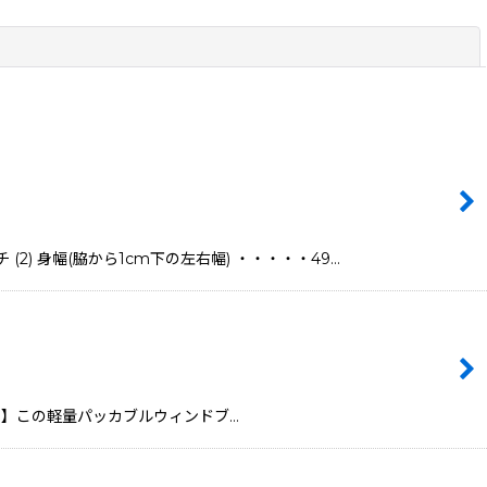
閉じる
(2) 身幅(脇から1cm下の左右幅) ・・・・・49…
カー説明】この軽量パッカブルウィンドブ…