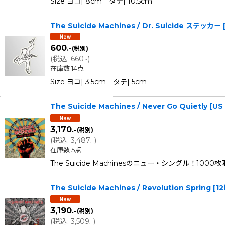
Size ヨコ| 8cm タテ| 10.5cm
The Suicide Machines / Dr. Suicide ステッカー
600
.-
(税別)
(
税込
:
660
)
.-
在庫数 14点
Size ヨコ| 3.5cm タテ| 5cm
The Suicide Machines / Never Go Quietly [U
3,170
.-
(税別)
(
税込
:
3,487
)
.-
在庫数 5点
The Suicide Machinesのニュー・シングル！1000枚
The Suicide Machines / Revolution Spring
3,190
.-
(税別)
(
税込
:
3,509
)
.-