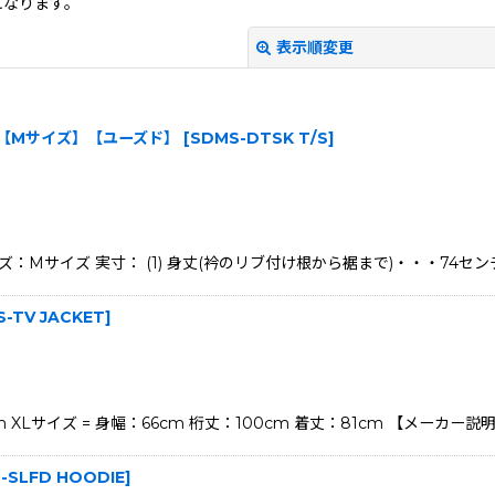
になります。
表示順変更
ク T/S【Mサイズ】【ユーズド】
[
SDMS-DTSK T/S
]
Mサイズ 実寸： (1) 身丈(衿のリブ付け根から裾まで)・・・74センチ 
絞り込む
-TV JACKET
]
79cm XLサイズ = 身幅：66cm 桁丈：100cm 着丈：81cm 【メー
-SLFD HOODIE
]