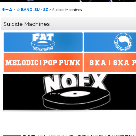
ホーム
>
☆ BAND: SU - SZ
>
Suicide Machines
Suicide Machines