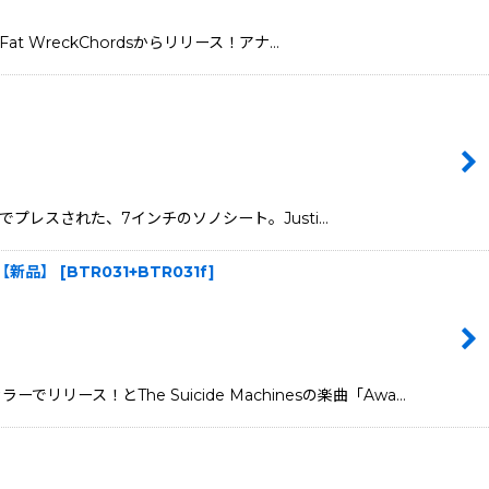
Fat WreckChordsからリリース！アナ…
テックでプレスされた、7インチのソノシート。Justi…
ログ]【新品】
[
BTR031+BTR031f
]
リース！とThe Suicide Machinesの楽曲「Awa…