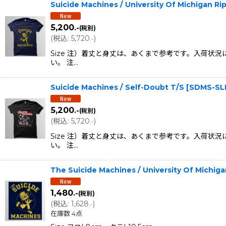
Suicide Machines / University Of Michigan Ri
5,200
.-
(税別)
(
税込
:
5,720
)
.-
Size 注）着丈と身丈は、あくまで参考です。入荷
い。 注…
Suicide Machines / Self-Doubt T/S
[
SDMS-SL
5,200
.-
(税別)
(
税込
:
5,720
)
.-
Size 注）着丈と身丈は、あくまで参考です。入荷
い。 注…
The Suicide Machines / University Of Mich
1,480
.-
(税別)
(
税込
:
1,628
)
.-
在庫数 4点