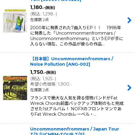
1,180
.-
(税別)
(
税込
:
1,298
)
.-
在庫数 2点
2000年に発表された7曲入りEP！！ 1998年
に発表した「Uncommonmenfrommars /
Uncommonmenfrommars」というEPが手に
入らない現在、この作品が彼らの作品…
【日本盤】Uncommonmenfrommars /
Noise Pollution
[
ANG-002
]
1,750
.-
(税別)
(
税込
:
1,925
)
.-
希望小売価格
:
1,900
.-
在庫数 2点
フランスで絶大な人気を誇る怪物バンドがFat
Wreck Chords前面バックアップ体制のもと完成
させた1stアルバム！ NOFXのフロントマンであ
りFat Wreck Chordsレーベル・…
Uncommonmenfrommars / Japan Tour
T/S
[
UCMFM-TOUR T/S
]