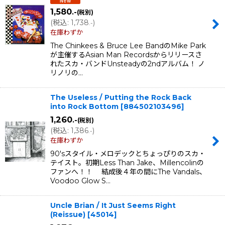
1,580
.-
(税別)
(
税込
:
1,738
)
.-
在庫わずか
The Chinkees & Bruce Lee BandのMike Park
が主催するAsian Man Recordsからリリースさ
れたスカ・バンドUnsteadyの2ndアルバム！ ノ
リノリの…
The Useless / Putting the Rock Back
into Rock Bottom
[
884502103496
]
1,260
.-
(税別)
(
税込
:
1,386
)
.-
在庫わずか
90'sスタイル・メロデックとちょっぴりのスカ・
テイスト。初期Less Than Jake、Millencolinの
ファンへ！！ 結成後４年の間にThe Vandals、
Voodoo Glow S…
Uncle Brian / It Just Seems Right
(Reissue)
[
45014
]