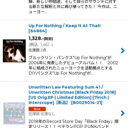
験、新しい仲間達、そして自らのサウンドに対す
る新たな解釈と共に再び帰ってきた！ 今作は、ニ
ューヨー…
Up For Nothing / Keep It At That!
[
64864
]
1,328
.-
(税別)
(
税込
:
1,461
)
.-
在庫数 2点
ブルックリン・パンクス"Up For Nothing"が
2006年に発表したデビューアルバム！！ 2002
年に結成されたニューヨークを活動拠点とする
DIYパンクス"Up For Nothing"が…
Unwritten Law Featuring Sum 41 /
Unwritten Christmas [Black Friday 2018]
[US Orig.EP | Limited Edition] [7inch |
Interscope]【新品】
[
B0029014-21
]
在庫数 在庫なし
2018年のRecord Store Day「Black Friday」限
定リリース！！ ベテランPOP PUNKバンド