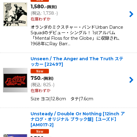
1,580
.-
(税別)
(
税込
:
1,738
)
.-
在庫わずか
オランダのミクスチャー・バンドUrban Dance
Squadのデビュー・シングル！ 1stアルバム
「Mental Floss for the Globe」に収録され、
1968年にRay Barr…
Unseen / The Anger and The Truth ステ
ッカー
[
22497
]
750
.-
(税別)
(
税込
:
825
)
.-
在庫わずか
Size ヨコ|12.8cm タテ|7.6cm
Unsteady / Double Or Nothing [12inch ア
ナログ・オリジナル ブラック盤]【ユーズド】
[
AM017-2
]