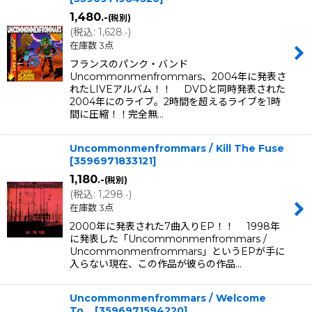
1,480
.-
(税別)
(
税込
:
1,628
)
.-
在庫数 3点
フランスのパンク・バンド
Uncommonmenfrommars、2004年に発表さ
れたLIVEアルバム！！ DVDと同時発表された
2004年にのライブ。2時間を超えるライブを1時
間に圧縮！！完全無…
Uncommonmenfrommars / Kill The Fuse
[
3596971833121
]
1,180
.-
(税別)
(
税込
:
1,298
)
.-
在庫数 3点
2000年に発表された7曲入りEP！！ 1998年
に発表した「Uncommonmenfrommars /
Uncommonmenfrommars」というEPが手に
入らない現在、この作品が彼らの作品…
Uncommonmenfrommars / Welcome
To...
[
3596971594220
]