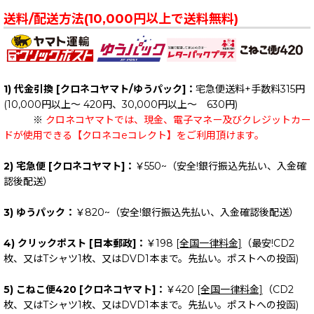
送料/配送方法(10,000円以上で送料無料)
1) 代金引換 [クロネコヤマト/ゆうパック]：
宅急便送料+手数料315円
(10,000円以上～ 420円、30,000円以上～ 630円)
※
クロネコヤマトでは、現金、電子マネー及びクレジットカー
ドが使用できる【クロネコeコレクト】をご利用頂けます。
2) 宅急便 [クロネコヤマト]：
￥550~（安全!銀行振込先払い、入金確
認後配送）
3) ゆうパック：
￥820~（安全!銀行振込先払い、入金確認後配送）
4) クリックポスト [日本郵政]：
￥198
[全国一律料金]
（最安!CD2
枚、又はTシャツ1枚、又はDVD1本まで。先払い。ポストへの投函)
5) こねこ便420 [クロネコヤマト]：
￥420
[全国一律料金]
（CD2
枚、又はTシャツ1枚、又はDVD1本まで。先払い。ポストへの投函)