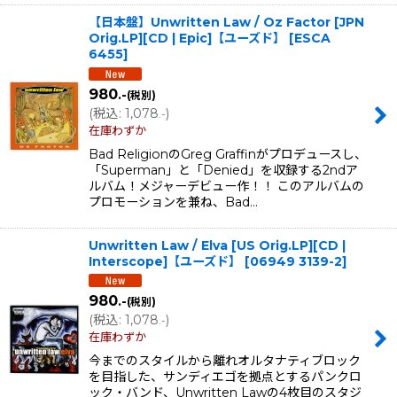
【日本盤】Unwritten Law / Oz Factor [JPN
Orig.LP][CD | Epic]【ユーズド】
[
ESCA
6455
]
980
.-
(税別)
(
税込
:
1,078
)
.-
在庫わずか
Bad ReligionのGreg Graffinがプロデュースし、
「Superman」と「Denied」を収録する2ndア
ルバム！メジャーデビュー作！！ このアルバムの
プロモーションを兼ね、Bad…
Unwritten Law / Elva [US Orig.LP][CD |
Interscope]【ユーズド】
[
06949 3139-2
]
980
.-
(税別)
(
税込
:
1,078
)
.-
在庫わずか
今までのスタイルから離れオルタナティブロック
を目指した、サンディエゴを拠点とするパンクロ
ック・バンド、Unwritten Lawの4枚目のスタジ