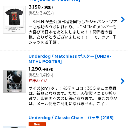
3,150
.-
(税別)
(
税込
:
3,465
)
.-
S.M.N.が全公演日程を同行したジャパン・ツア
ーも成功のうちに終わり、UCMFMのメンバーも
大喜びで日本をあとにしました！！関係者の皆
様、ありがとうございました！！ で、ツアーT
シャツを若干譲…
Underdog / Matchless ポスター
[
UNDR-
MTHL POSTER
]
1,290
.-
(税別)
(
税込
:
1,419
)
.-
在庫わずか
サイズ(cm) タテ：45.7 × ヨコ：30.5 ※この商品
は、新品となります。ただ、入荷状況により折り
跡や、印刷面へのスレ等が有ります。 ※この商品
は、メール便をご利用になれません。ご了…
Underdog / Classic Chain バッチ
[
2165
]