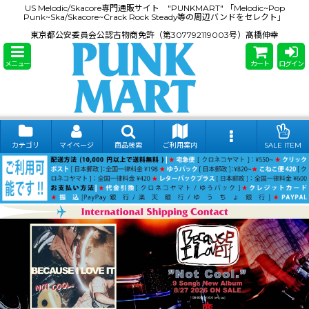
US Melodic/Skacore専門通販サイト "PUNKMART" 「Melodic~Pop
Punk~Ska/Skacore~Crack Rock Steady等の周辺バンドをセレクト」
東京都公安委員会公認古物商免許（第307792119003号）髙橋伸幸
メニュー
カート
ログイン
カテゴリ
マイページ
商品検索
ご利用案内
SALE ITEM