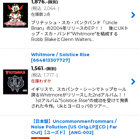
1,876
.-
(税別)
(
税込
:
2,064
)
.-
在庫数 2点
ブリテッシュ・スカ・パンクバンド「Uncle
Brian」の2004年リリースのEP！！ 後にUKト
ップ・スカ・バンド"Whitmore"を結成する
Robb BlakeとGlenn Walters…
Whitmore / Solstice Rise
[
664813307727
]
1,561
.-
(税別)
(
税込
:
1,717
)
.-
在庫わずか
イギリスで、スカパンク・シーンでトップセール
誇るWhitmoreがリリースした2ndアルバム！！
1stアルバム"Solstice Rise"の成功を受けて発表
された今作。Ukとヨーロッパのツアー…
【日本盤】Uncommonmenfrommars /
Noise Pollution [US Orig.LP][CD | Far
Out]【ユーズド】
[
ANG-002
]