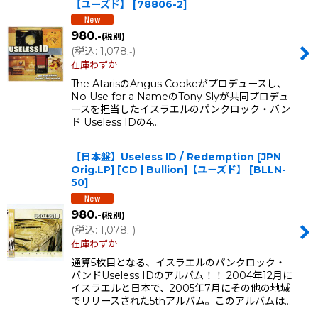
表示数
:
【ユーズド】
[
78806-2
]
在庫あり
980
.-
(税別)
(
税込
:
1,078
)
.-
並び順
:
在庫わずか
The AtarisのAngus Cookeがプロデュースし、
No Use for a NameのTony Slyが共同プロデュ
絞り込む
ースを担当したイスラエルのパンクロック・バン
ド Useless IDの4…
【日本盤】Useless ID / Redemption [JPN
Orig.LP] [CD | Bullion]【ユーズド】
[
BLLN-
50
]
980
.-
(税別)
(
税込
:
1,078
)
.-
在庫わずか
通算5枚目となる、イスラエルのパンクロック・
バンドUseless IDのアルバム！！ 2004年12月に
イスラエルと日本で、2005年7月にその他の地域
でリリースされた5thアルバム。このアルバムは…