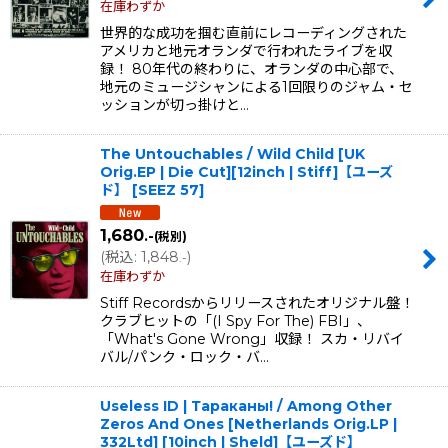
在庫わずか
世界的な成功を掴む直前にレコーディングされた
アメリカと地元オランダで行われたライブを収
録！ 80年代の終わりに、オランダの中心部で、
地元のミュージシャンによる1回限りのジャム・セ
ッションが切っ掛けと…
The Untouchables / Wild Child [UK
Orig.EP | Die Cut][12inch | Stiff]【ユーズ
ド】
[
SEEZ 57
]
1,680
.-
(税別)
(
税込
:
1,848
)
.-
在庫わずか
Stiff Recordsからリリースされたオリジナル盤！
クラブヒットの「(I Spy For The) FBI」、
「What's Gone Wrong」収録！ スカ・リバイ
バル/パンク・ロック・バ…
Useless ID | Тараканы! / Among Other
Zeros And Ones [Netherlands Orig.LP |
332Ltd] [10inch | Sheld]【ユーズド】