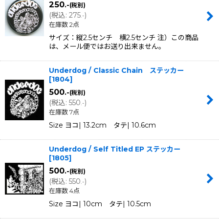
250
.-
(税別)
(
税込
:
275
)
.-
在庫数 2点
サイズ：縦2.5センチ 横2.5センチ 注）この商品
は、メール便ではお送り出来ません。
Underdog / Classic Chain ステッカー
[
1804
]
500
.-
(税別)
(
税込
:
550
)
.-
在庫数 7点
Size ヨコ| 13.2cm タテ| 10.6cm
Underdog / Self Titled EP ステッカー
[
1805
]
500
.-
(税別)
(
税込
:
550
)
.-
在庫数 4点
Size ヨコ| 10cm タテ| 10.5cm