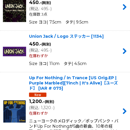
450
.-
(税別)
(
税込
:
495
)
.-
在庫数 3点
Size ヨコ| 7.5cm タテ| 9.5cm
Union Jack / Logo ステッカー
[
1134
]
450
.-
(税別)
(
税込
:
495
)
.-
在庫わずか
Size ヨコ| 11cm タテ| 4.5cm
Up For Nothing / In Trance [US Orig.EP |
Purple Marbled][7inch | It's Alive]【ユーズ
ド】
[
IAR # 075
]
1,200
.-
(税別)
(
税込
:
1,320
)
.-
在庫わずか
ニューヨークのメロディック／ポップパンク・バ
ンドUp For Nothingが5曲の新曲、10年の経