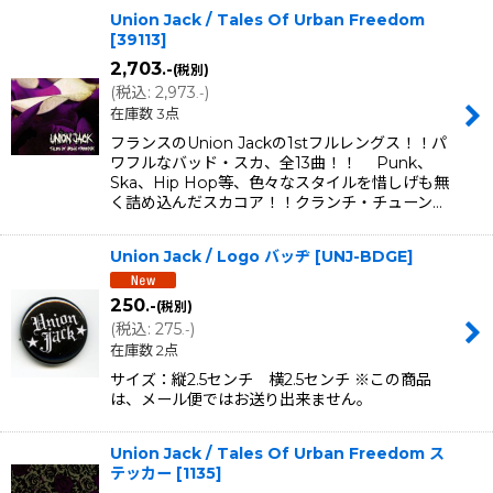
Union Jack / Tales Of Urban Freedom
[
39113
]
2,703
.-
(税別)
(
税込
:
2,973
)
.-
在庫数 3点
フランスのUnion Jackの1stフルレングス！！パ
ワフルなバッド・スカ、全13曲！！ Punk、
Ska、Hip Hop等、色々なスタイルを惜しげも無
く詰め込んだスカコア！！クランチ・チューン…
Union Jack / Logo バッヂ
[
UNJ-BDGE
]
250
.-
(税別)
(
税込
:
275
)
.-
在庫数 2点
サイズ：縦2.5センチ 横2.5センチ ※この商品
は、メール便ではお送り出来ません。
Union Jack / Tales Of Urban Freedom ス
テッカー
[
1135
]