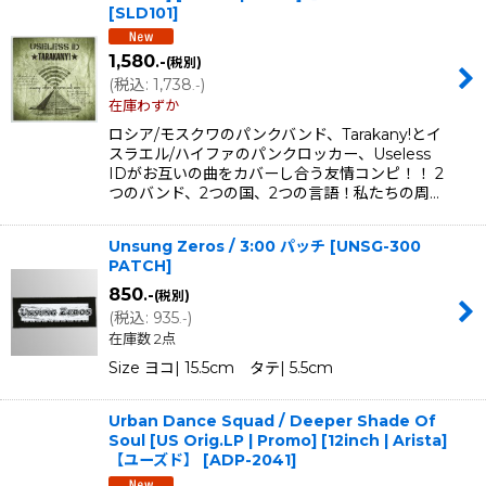
[
SLD101
]
1,580
.-
(税別)
(
税込
:
1,738
)
.-
在庫わずか
ロシア/モスクワのパンクバンド、Tarakany!とイ
スラエル/ハイファのパンクロッカー、Useless
IDがお互いの曲をカバーし合う友情コンピ！！ 2
つのバンド、2つの国、2つの言語！私たちの周…
Unsung Zeros / 3:00 パッチ
[
UNSG-300
PATCH
]
850
.-
(税別)
(
税込
:
935
)
.-
在庫数 2点
Size ヨコ| 15.5cm タテ| 5.5cm
Urban Dance Squad / Deeper Shade Of
Soul [US Orig.LP | Promo] [12inch | Arista]
【ユーズド】
[
ADP-2041
]