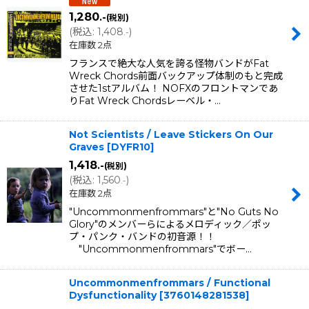
1,280
.-
(税別)
(
税込
:
1,408
)
.-
在庫数 2点
フランスで絶大な人気を誇る怪物バンドがFat
Wreck Chords前面バックアップ体制のもと完成
させた1stアルバム！ NOFXのフロントマンであ
りFat Wreck Chordsレーベル・…
Not Scientists / Leave Stickers On Our
Graves
[
DYFR10
]
1,418
.-
(税別)
(
税込
:
1,560
)
.-
在庫数 2点
"Uncommonmenfrommars"と"No Guts No
Glory"のメンバーらによるメロディック／ポッ
プ・パンク・バンドの初音源！！
"Uncommonmenfrommars"でボー…
Uncommonmenfrommars / Functional
Dysfunctionality
[
3760148281538
]