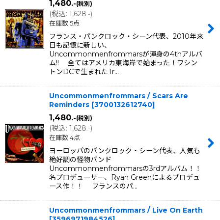
1,480
.-
(税別)
(
税込
:
1,628
)
.-
在庫数 5点
フランス・パンクロック・シーン代表、2010年来
日も記憶に新しい、
Uncommonmenfrommarsが渾身の4thアルバ
ム!! 全てはアメリカ東海岸で始まった！ワシン
トンDCで生まれたTr…
Uncommonmenfrommars / Scars Are
Reminders
[
3700132612740
]
1,480
.-
(税別)
(
税込
:
1,628
)
.-
在庫数 4点
ヨーロッパのパンクロック・シーン代表、人気も
絶好調の怪物バンド
Uncommonmenfrommarsの3rdアルバム！！
名プロデューサー、Ryan Greenによるプロデュ
ース作！！ フランスのパ…
Uncommonmenfrommars / Live On Earth
[
3596971984526
]