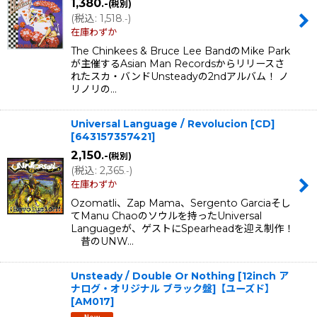
1,380
.-
(税別)
(
税込
:
1,518
)
.-
在庫わずか
The Chinkees & Bruce Lee BandのMike Park
が主催するAsian Man Recordsからリリースさ
れたスカ・バンドUnsteadyの2ndアルバム！ ノ
リノリの…
Universal Language / Revolucion [CD]
[
643157357421
]
2,150
.-
(税別)
(
税込
:
2,365
)
.-
在庫わずか
Ozomatli、Zap Mama、Sergento Garciaそし
てManu Chaoのソウルを持ったUniversal
Languageが、ゲストにSpearheadを迎え制作！
昔のUNW…
Unsteady / Double Or Nothing [12inch ア
ナログ・オリジナル ブラック盤]【ユーズド】
[
AM017
]