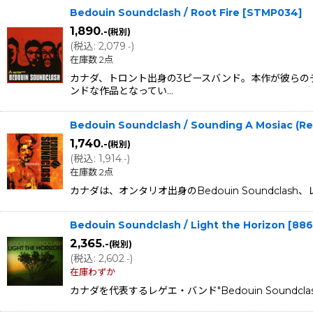
Bedouin Soundclash / Root Fire
[
STMP034
]
1,890
.-
(税別)
(
税込
:
2,079
)
.-
在庫数 2点
カナダ、トロント出身の3ピースバンド。本作が彼らの
ンドな作品となってい…
Bedouin Soundclash / Sounding A Mosiac (Re
1,740
.-
(税別)
(
税込
:
1,914
)
.-
在庫数 2点
カナダは、オンタリオ出身のBedouin Soundclash
Bedouin Soundclash / Light the Horizon
[
886
2,365
.-
(税別)
(
税込
:
2,602
)
.-
在庫わずか
カナダを代表するレゲエ・バンド"Bedouin Sound