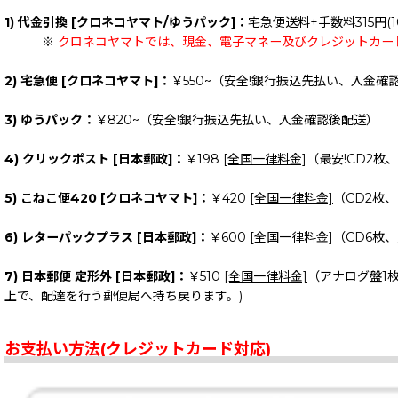
1) 代金引換 [クロネコヤマト/ゆうパック]：
宅急便送料+手数料315円(1
※
クロネコヤマトでは、現金、電子マネー及びクレジットカー
2) 宅急便 [クロネコヤマト]：
￥550~（安全!銀行振込先払い、入金確
3) ゆうパック：
￥820~（安全!銀行振込先払い、入金確認後配送）
4) クリックポスト [日本郵政]：
￥198
[全国一律料金]
（最安!CD2枚
5) こねこ便420 [クロネコヤマト]：
￥420
[全国一律料金]
（CD2枚
6) レターパックプラス [日本郵政]：
￥600
[全国一律料金]
（CD6枚
7) 日本郵便 定形外 [日本郵政]：
￥510
[全国一律料金]
（アナログ盤1
上で、配達を行う郵便局へ持ち戻ります。)
お支払い方法(クレジットカード対応)