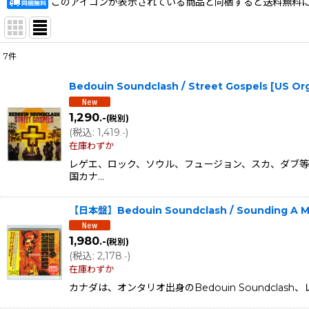
このアイコンが表示されている商品と同梱すると送料無料
7
件
表示数
:
Bedouin Soundclash / Street Gospels [US
在庫あり
1,290
.-
(税別)
並び順
:
(
税込
:
1,419
)
.-
在庫わずか
レゲエ、ロック、ソウル、フュージョン、スカ、ダブ等をミ
国カナ…
【日本盤】Bedouin Soundclash / Sounding A Mo
1,980
.-
(税別)
(
税込
:
2,178
)
.-
在庫わずか
カナダは、オンタリオ出身のBedouin Soundclash