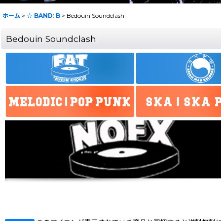
ホーム
>
☆ BAND: B
>
Bedouin Soundclash
Bedouin Soundclash