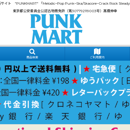
門通販サイト "PUNKMART" 「Melodic~Pop Punk~Ska/Skacore~Crack Rock
東京都公安委員会公認古物商免許（第307792119003号）髙橋伸幸
商品検索
ご利用案内