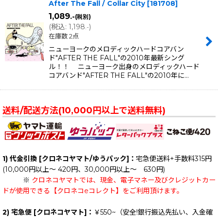
After The Fall / Collar City
[
181708
]
1,089
.-
(税別)
(
税込
:
1,198
)
.-
在庫数 2点
ニューヨークのメロディックハードコアバン
ド"AFTER THE FALL"の2010年最新シング
ル！！ ニューヨーク出身のメロディックハード
コアバンド"AFTER THE FALL"の2010年に…
送料/配送方法(10,000円以上で送料無料)
1) 代金引換 [クロネコヤマト/ゆうパック]：
宅急便送料+手数料315円
(10,000円以上～ 420円、30,000円以上～ 630円)
※
クロネコヤマトでは、現金、電子マネー及びクレジットカー
ドが使用できる【クロネコeコレクト】をご利用頂けます。
2) 宅急便 [クロネコヤマト]：
￥550~（安全!銀行振込先払い、入金確