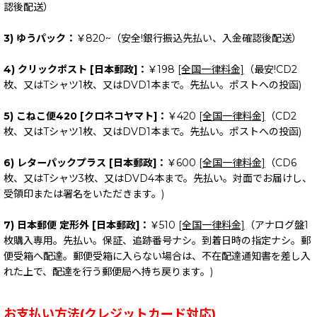
認後配送）
3) ゆうパック：
￥820~（安全!銀行振込先払い、入金確認後配送）
4) クリックポスト [日本郵政]：
￥198
[全国一律料金]
（最安!CD2
枚、又はTシャツ1枚、又はDVD1本まで。先払い。ポストへの投函)
5) こねこ便420 [クロネコヤマト]：
￥420
[全国一律料金]
（CD2
枚、又はTシャツ1枚、又はDVD1本まで。先払い。ポストへの投函)
6) レターパックプラス [日本郵政]：
￥600
[全国一律料金]
（CD6
枚、又はTシャツ3枚、又はDVD4本まで。先払い。対面でお届けし、
受領印または署名をいただきます。)
7) 日本郵便 定形外 [日本郵政]：
￥510
[全国一律料金]
（アナログ盤1
枚購入専用。先払い。保証、追跡番号ナシ。到着日時の指定ナシ。郵
便受箱へ配達。郵便受箱に入らない場合は、不在配達通知書を差し入
れた上で、配達を行う郵便局へ持ち戻ります。)
お支払い方法(クレジットカード対応)