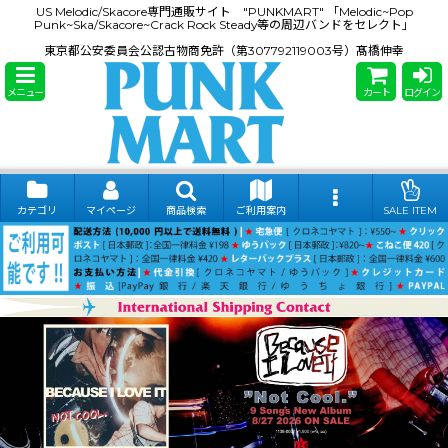
US Melodic/Skacore専門通販サイト "PUNKMART" 「Melodic~Pop
Punk~Ska/Skacore~Crack Rock Steady等の周辺バンドをセレクト」
東京都公安委員会公認古物商免許（第307792119003号）髙橋伸幸
メニュー
カート
ログイン
カテゴリ
マイページ
商品検索
ご利用案内
SALE ITEM