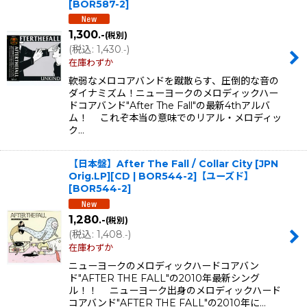
[
BOR587-2
]
並び順
:
1,300
.-
(税別)
(
税込
:
1,430
)
.-
絞り込む
在庫わずか
軟弱なメロコアバンドを蹴散らす、圧倒的な音の
ダイナミズム！ニューヨークのメロディックハー
ドコアバンド"After The Fall"の最新4thアルバ
ム！ これぞ本当の意味でのリアル・メロディッ
ク…
【日本盤】After The Fall / Collar City [JPN
Orig.LP][CD | BOR544-2]【ユーズド】
[
BOR544-2
]
1,280
.-
(税別)
(
税込
:
1,408
)
.-
在庫わずか
ニューヨークのメロディックハードコアバン
ド"AFTER THE FALL"の2010年最新シング
ル！！ ニューヨーク出身のメロディックハード
コアバンド"AFTER THE FALL"の2010年に…