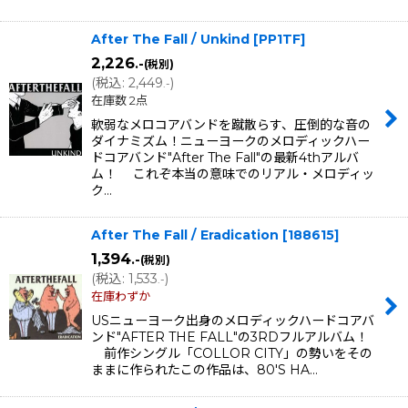
After The Fall / Unkind
[
PP1TF
]
2,226
.-
(税別)
(
税込
:
2,449
)
.-
在庫数 2点
軟弱なメロコアバンドを蹴散らす、圧倒的な音の
ダイナミズム！ニューヨークのメロディックハー
ドコアバンド"After The Fall"の最新4thアルバ
ム！ これぞ本当の意味でのリアル・メロディッ
ク…
After The Fall / Eradication
[
188615
]
1,394
.-
(税別)
(
税込
:
1,533
)
.-
在庫わずか
USニューヨーク出身のメロディックハードコアバ
ンド"AFTER THE FALL"の3RDフルアルバム！
前作シングル「COLLOR CITY」の勢いをその
ままに作られたこの作品は、80'S HA…