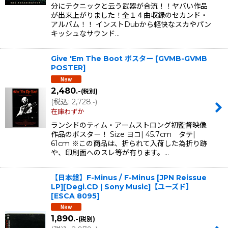
分にテクニックと云う武器が合流！！ヤバい作品
が出来上がりました！全１４曲収録のセカンド・
アルバム！！ インストDubから軽快なスカやパン
キッシュなサウンド…
Give 'Em The Boot ポスター
[
GVMB-GVMB
POSTER
]
2,480
.-
(税別)
(
税込
:
2,728
)
.-
在庫わずか
ランシドのティム・アームストロング初監督映像
作品のポスター！ Size ヨコ| 45.7cm タテ|
61cm ※この商品は、折られて入荷した為折り跡
や、印刷面へのスレ等が有ります。…
【日本盤】F-Minus / F-Minus [JPN Reissue
LP][Degi.CD | Sony Music]【ユーズド】
[
ESCA 8095
]
1,890
.-
(税別)