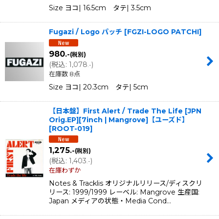
Size ヨコ| 16.5cm タテ| 3.5cm
Fugazi / Logo パッチ
[
FGZI-LOGO PATCHI
]
980
.-
(税別)
(
税込
:
1,078
)
.-
在庫数 8点
Size ヨコ| 20.3cm タテ| 5cm
【日本盤】First Alert / Trade The Life [JPN
Orig.EP][7inch | Mangrove]【ユーズド】
[
ROOT-019
]
1,275
.-
(税別)
(
税込
:
1,403
)
.-
在庫わずか
Notes & Tracklis オリジナルリリース/ディスクリ
リース: 1999/1999 レーベル: Mangrove 生産国:
Japan メディアの状態・Media Cond…