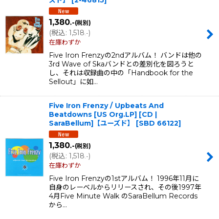
ズド】
[
2-46815
]
1,380
.-
(税別)
(
税込
:
1,518
)
.-
在庫わずか
Five Iron Frenzyの2ndアルバム！ バンドは他の
3rd Wave of Skaバンドとの差別化を図ろうと
し、それは収録曲の中の「Handbook for the
Sellout」に如…
Five Iron Frenzy / Upbeats And
Beatdowns [US Org.LP] [CD |
SaraBellum]【ユーズド】
[
SBD 66122
]
1,380
.-
(税別)
(
税込
:
1,518
)
.-
在庫わずか
Five Iron Frenzyの1stアルバム！ 1996年11月に
自身のレーベルからリリースされ、その後1997年
4月Five Minute Walk のSaraBellum Records
から…