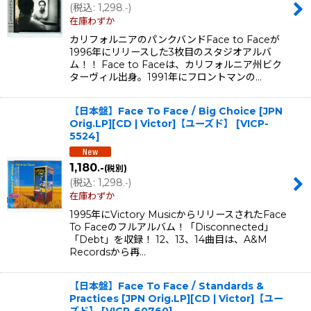
(
税込
:
1,298
)
.-
在庫わずか
カリフォルニアのパンクバンドFace to Faceが
1996年にリリースした3枚目のスタジオアルバ
ム！！ Face to Faceは、カリフォルニア州ビク
ターヴィル出身。1991年にフロントマンの…
【日本盤】Face To Face / Big Choice [JPN
Orig.LP][CD | Victor]【ユーズド】
[
VICP-
5524
]
1,180
.-
(税別)
(
税込
:
1,298
)
.-
在庫わずか
1995年にVictory MusicからリリースされたFace
To Faceのフルアルバム！「Disconnected」
「Debt」を収録！ 12、13、14曲目は、A&M
Recordsから再…
【日本盤】Face To Face / Standards &
Practices [JPN Orig.LP][CD | Victor]【ユー
ズド】
[
VICP-60760
]