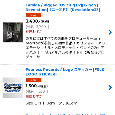
Farside / Rigged [US Orig.LP][12inch |
Revelation]【ユーズド】
[
Revelation:33
]
3,400
.-
(税別)
(
税込
:
3,740
)
.-
在庫わずか
のちにほぼすべての楽曲をプロデューサーJim
Monroeが参加した初の作品！カリフォルニアの
エモーショナル・メロディック・バンドの2ndア
ルバム！！ 4thアルバムのタイトルにもなるプロ
デューサー…
Fearless Records / Logo ステッカー
[
FRLS-
LOGO STICKER
]
1,500
.-
(税別)
(
税込
:
1,650
)
.-
在庫わずか
Size ヨコ|11.8cm タテ|6.5cm