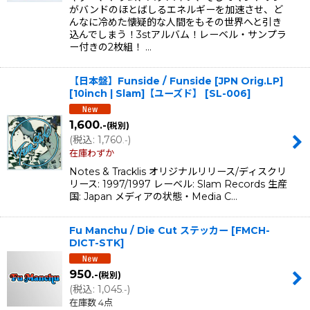
がバンドのほとばしるエネルギーを加速させ、ど
んなに冷めた懐疑的な人間をもその世界へと引き
込んでしまう！3stアルバム！レーベル・サンプラ
ー付きの2枚組！ …
【日本盤】Funside / Funside [JPN Orig.LP]
[10inch | Slam]【ユーズド】
[
SL-006
]
1,600
.-
(税別)
(
税込
:
1,760
)
.-
在庫わずか
Notes & Tracklis オリジナルリリース/ディスクリ
リース: 1997/1997 レーベル: Slam Records 生産
国: Japan メディアの状態・Media C…
Fu Manchu / Die Cut ステッカー
[
FMCH-
DICT-STK
]
950
.-
(税別)
(
税込
:
1,045
)
.-
在庫数 4点