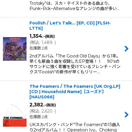
Trotsky"は、スカ・テイストのある曲より、
Punk~Rck~Alternativeなアレンジの曲が多い…
Foolish / Let's Talk... [EP, CD]
[
FLSH-
LTTK
]
1,354
.-
(税別)
(
税込
:
1,489
)
.-
在庫数 2点
2ndアルバム「The Good Old Days」から1年。
早くも新曲５曲を収録したEP登場！！ 90'sの
サウンドに強く影響を受けているフレンチ・パン
クス"Foolish"の新作が早くもリリー…
The Foamers / The Foamers [UK Org.LP]
[CD | Household Name]【ユーズド】
[
HAUS066
]
2,382
.-
(税別)
(
税込
:
2,620
)
.-
在庫数 2点
UKスカパンク・バンド"The Foamers"の13曲入
り2ndアルバム！！ Operation Ivy、Choking