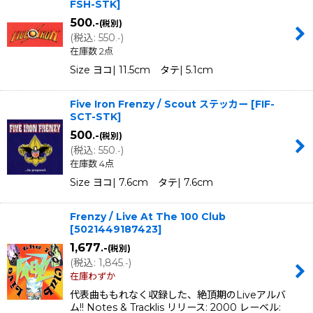
FSH-STK
]
500
.-
(税別)
(
税込
:
550
)
.-
在庫数 2点
Size ヨコ| 11.5cm タテ| 5.1cm
Five Iron Frenzy / Scout ステッカー
[
FIF-
SCT-STK
]
500
.-
(税別)
(
税込
:
550
)
.-
在庫数 4点
Size ヨコ| 7.6cm タテ| 7.6cm
Frenzy / Live At The 100 Club
[
5021449187423
]
1,677
.-
(税別)
(
税込
:
1,845
)
.-
在庫わずか
代表曲ももれなく収録した、絶頂期のLiveアルバ
ム!! Notes & Tracklis リリース: 2000 レーベル: