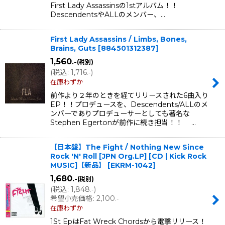
First Lady Assassinsの1stアルバム！！
DescendentsやALLのメンバー、…
First Lady Assassins / Limbs, Bones,
Brains, Guts
[
884501312387
]
1,560
.-
(税別)
(
税込
:
1,716
)
.-
在庫わずか
前作より２年のときを経てリリースされた6曲入り
EP！！プロデュースを、Descendents/ALLのメ
ンバーでありプロデューサーとしても著名な
Stephen Egertonが前作に続き担当！！ …
【日本盤】The Fight / Nothing New Since
Rock 'N' Roll [JPN Org.LP] [CD | Kick Rock
MUSIC]【新品】
[
EKRM-1042
]
1,680
.-
(税別)
(
税込
:
1,848
)
.-
希望小売価格
:
2,100
.-
在庫わずか
1St EpはFat Wreck Chordsから電撃リリース！