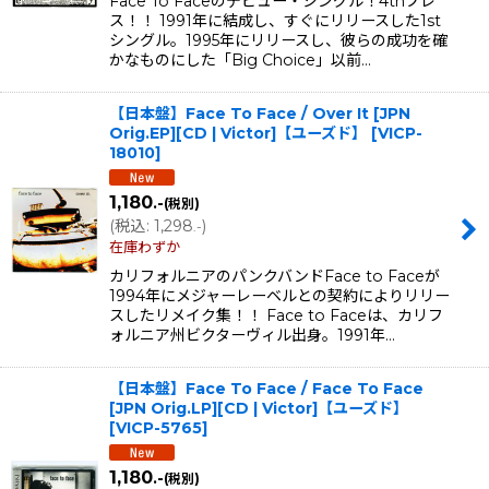
Face To Faceのデビュー・シングル！4thプレ
ス！！ 1991年に結成し、すぐにリリースした1st
シングル。1995年にリリースし、彼らの成功を確
かなものにした「Big Choice」以前…
【日本盤】Face To Face / Over It [JPN
Orig.EP][CD | Victor]【ユーズド】
[
VICP-
18010
]
1,180
.-
(税別)
(
税込
:
1,298
)
.-
在庫わずか
カリフォルニアのパンクバンドFace to Faceが
1994年にメジャーレーベルとの契約によりリリー
スしたリメイク集！！ Face to Faceは、カリフ
ォルニア州ビクターヴィル出身。1991年…
【日本盤】Face To Face / Face To Face
[JPN Orig.LP][CD | Victor]【ユーズド】
[
VICP-5765
]
1,180
.-
(税別)