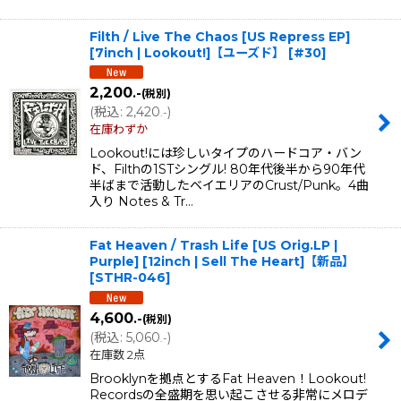
Filth / Live The Chaos [US Repress EP]
[7inch | Lookout!]【ユーズド】
[
#30
]
2,200
.-
(税別)
(
税込
:
2,420
)
.-
在庫わずか
Lookout!には珍しいタイプのハードコア・バン
ド、Filthの1STシングル! 80年代後半から90年代
半ばまで活動したベイエリアのCrust/Punk。4曲
入り Notes & Tr…
Fat Heaven / Trash Life [US Orig.LP |
Purple] [12inch | Sell The Heart]【新品】
[
STHR-046
]
4,600
.-
(税別)
(
税込
:
5,060
)
.-
在庫数 2点
Brooklynを拠点とするFat Heaven！Lookout!
Recordsの全盛期を思い起こさせる非常にメロデ