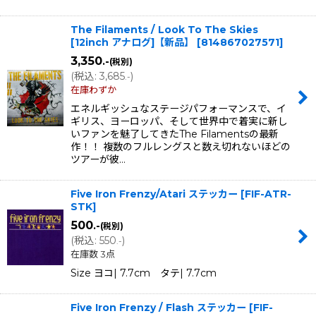
The Filaments / Look To The Skies
[12inch アナログ]【新品】
[
814867027571
]
3,350
.-
(税別)
(
税込
:
3,685
)
.-
在庫わずか
エネルギッシュなステージパフォーマンスで、イ
ギリス、ヨーロッパ、そして世界中で着実に新し
いファンを魅了してきたThe Filamentsの最新
作！！ 複数のフルレングスと数え切れないほどの
ツアーが彼…
Five Iron Frenzy/Atari ステッカー
[
FIF-ATR-
STK
]
500
.-
(税別)
(
税込
:
550
)
.-
在庫数 3点
Size ヨコ| 7.7cm タテ| 7.7cm
Five Iron Frenzy / Flash ステッカー
[
FIF-