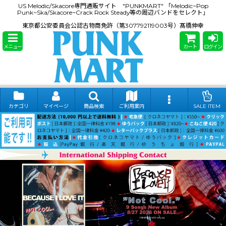
US Melodic/Skacore専門通販サイト "PUNKMART" 「Melodic~Pop
Punk~Ska/Skacore~Crack Rock Steady等の周辺バンドをセレクト」
東京都公安委員会公認古物商免許（第307792119003号）髙橋伸幸
メニュー
カート
ログイン
カテゴリ
マイページ
商品検索
ご利用案内
SALE ITEM