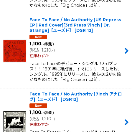
かなものにした「Big Choice」以前…
Face To Face / No Authority [US Repress
EP | Red Cover][3rd Press 7inch | Dr.
Strange]【ユーズド】
[
DSR 12
]
1,100
.-
(税別)
(
税込
:
1,210
)
.-
在庫わずか
Face To Faceのデビュー・シングル！3rdプレ
ス！！ 1991年に結成後、すぐにリリースした1st
シングル。1995年にリリースし、彼らの成功を確
かなものにした「Big Choice」以前…
Face To Face / No Authority [7inch アナロ
グ]【ユーズド】
[
DSR12
]
1,100
.-
(税別)
(
税込
:
1,210
)
.-
在庫わずか