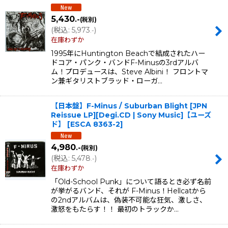
5,430
.-
(税別)
(
税込
:
5,973
)
.-
在庫わずか
1995年にHuntington Beachで結成されたハー
ドコア・パンク・バンドF-Minusの3rdアルバ
ム！プロデュースは、Steve Albini！ フロントマ
ン兼ギタリストブラッド・ローガ…
【日本盤】F-Minus / Suburban Blight [JPN
Reissue LP][Degi.CD | Sony Music]【ユーズ
ド】
[
ESCA 8363-2
]
4,980
.-
(税別)
(
税込
:
5,478
)
.-
在庫わずか
「Old-School Punk」について語るとき必ず名前
が挙がるバンド、それが F-Minus！Hellcatから
の2ndアルバムは、偽装不可能な狂気、激しさ、
激怒をもたらす！！ 最初のトラックか…