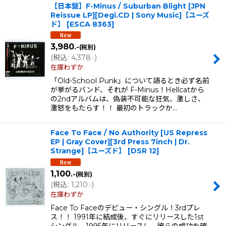
【日本盤】F-Minus / Suburban Blight [JPN
Reissue LP][Degi.CD | Sony Music]【ユーズ
ド】
[
ESCA 8363
]
3,980
.-
(税別)
(
税込
:
4,378
)
.-
在庫わずか
「Old-School Punk」について語るとき必ず名前
が挙がるバンド、それが F-Minus！Hellcatから
の2ndアルバムは、偽装不可能な狂気、激しさ、
激怒をもたらす！！ 最初のトラックか…
Face To Face / No Authority [US Repress
EP | Gray Cover][3rd Press 7inch | Dr.
Strange]【ユーズド】
[
DSR 12
]
1,100
.-
(税別)
(
税込
:
1,210
)
.-
在庫わずか
Face To Faceのデビュー・シングル！3rdプレ
ス！！ 1991年に結成後、すぐにリリースした1st
シングル。1995年にリリースし、彼らの成功を確