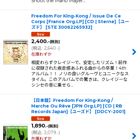
Shoot the Piano Player…
Freedom For King-Kong / Issue De Ce
Corps [France Org.LP] [CD | Sterne]【ユー
ズド】
[
STE 30062265932
]
2,400
.-
(税別)
(
税込
:
2,640
)
.-
在庫わずか
相変わらずクレイジーで、安定したリズム！前作
に収録された疾走感あふれる曲からの卒業！4th
アルバム！！ ノリの良いグルーヴとユニークなス
タイル。このアルバムでの驚きは、クレイジーな
シンセの音に乗せら…
【日本盤】Freedom For King-Kong /
Marche Ou Rêve [JPN Org.LP] [CD | RB
Records Japan]【ユーズド】
[
DDCY-2001
]
1,890
.-
(税別)
(
税込
:
2,079
)
.-
在庫わずか