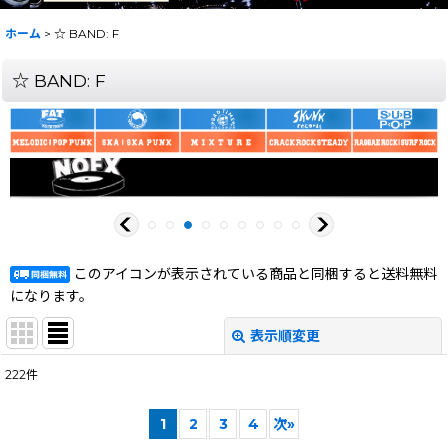
ホーム
>
☆ BAND: F
☆ BAND: F
このアイコンが表示されている商品と同梱すると送料無料
になります。
表示順変更
閉じる
222
件
サブカテゴリ
:
1
2
3
4
次
»