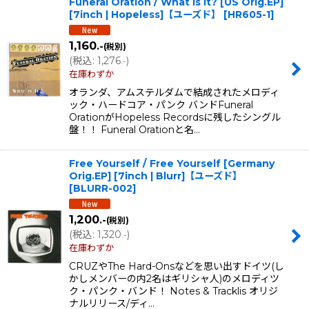
Funeral Oration / What Is It? [US Orig.EP]
[7inch | Hopeless]【ユーズド】
[
HR605-1
]
1,160
.-
(税別)
(
税込
:
1,276
)
.-
在庫わずか
オランダ、アムステルダムで結成されたメロディ
ック・ハードコア・パンク バンドFuneral
OrationがHopeless Recordsに残したシングル
盤！！ Funeral Orationと名…
Free Yourself / Free Yourself [Germany
Orig.EP] [7inch | Blurr]【ユーズド】
[
BLURR-002
]
1,200
.-
(税別)
(
税込
:
1,320
)
.-
在庫わずか
CRUZやThe Hard-Onsなどを思い出すドイツ(し
かしメンバーの内2名はギリシャ人)のメロディツ
ク・パンク・バンド！ Notes & Tracklis オリジ
ナルリリース/ディ…