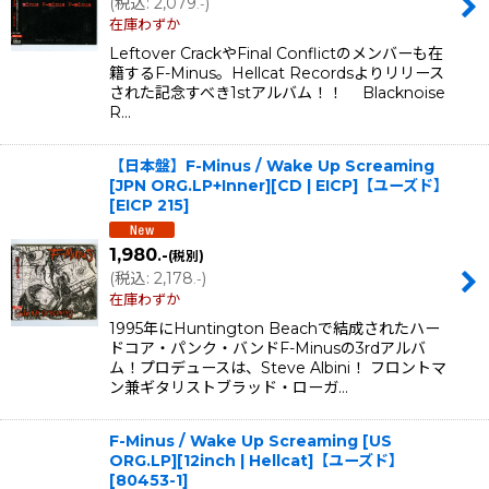
(
税込
:
2,079
)
.-
在庫わずか
Leftover CrackやFinal Conflictのメンバーも在
籍するF-Minus。Hellcat Recordsよりリリース
された記念すべき1stアルバム！！ Blacknoise
R…
【日本盤】F-Minus / Wake Up Screaming
[JPN ORG.LP+Inner][CD | EICP]【ユーズド】
[
EICP 215
]
1,980
.-
(税別)
(
税込
:
2,178
)
.-
在庫わずか
1995年にHuntington Beachで結成されたハー
ドコア・パンク・バンドF-Minusの3rdアルバ
ム！プロデュースは、Steve Albini！ フロントマ
ン兼ギタリストブラッド・ローガ…
F-Minus / Wake Up Screaming [US
ORG.LP][12inch | Hellcat]【ユーズド】
[
80453-1
]