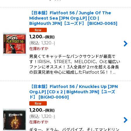
【日本盤】Flatfoot 56 / Jungle Of The
Midwest Sea [JPN Org.LP] [CD |
BigMouth JPN]【ユーズド】
[
BIGMJ-0065
]
1,200
.-
(税別)
(
税込
:
1,320
)
.-
在庫わずか
男臭くてキャッチーなパンクサウンドが最高で
す！IRISH、STREET、MELODIC、Oiと幅広い
ファンにオススメ！ 3人全員が２mを超える身長
の巨漢兄弟を中心に結成したFlatfoot 56！！…
【日本盤】Flatfoot 56 / Knuckles Up [JPN
Org.LP] [CD x 2 | BigMouth JPN]【ユーズ
ド】
[
BIGMJ-0060
]
1,200
.-
(税別)
(
税込
:
1,320
)
.-
在庫わずか
ギター、ドラム、バグパイプ、そしてマンドリン