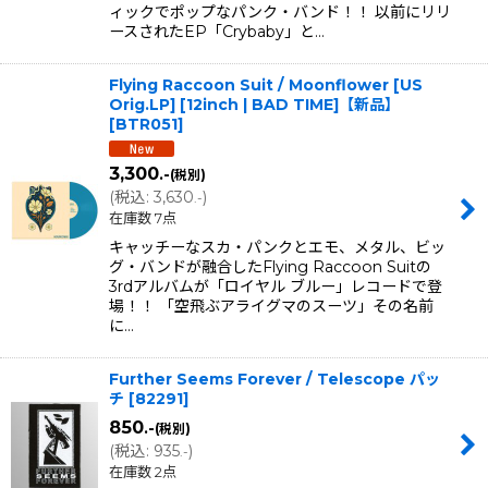
ィックでポップなパンク・バンド！！ 以前にリリ
ースされたEP「Crybaby」と…
Flying Raccoon Suit / Moonflower [US
Orig.LP] [12inch | BAD TIME]【新品】
[
BTR051
]
3,300
.-
(税別)
(
税込
:
3,630
)
.-
在庫数 7点
キャッチーなスカ・パンクとエモ、メタル、ビッ
グ・バンドが融合したFlying Raccoon Suitの
3rdアルバムが「ロイヤル ブルー」レコードで登
場！！ 「空飛ぶアライグマのスーツ」その名前
に…
Further Seems Forever / Telescope パッ
チ
[
82291
]
850
.-
(税別)
(
税込
:
935
)
.-
在庫数 2点