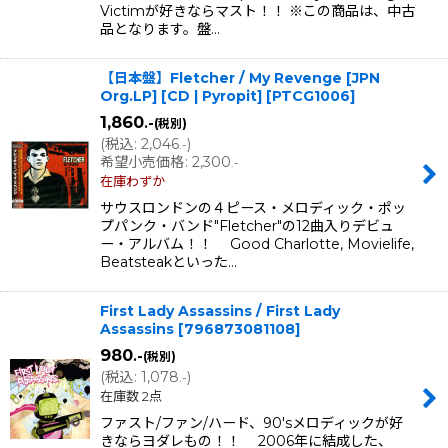
Victimが好きならマスト！！ ※この商品は、中古
品となります。盤…
【日本盤】Fletcher / My Revenge [JPN
Org.LP] [CD | Pyropit]
[
PTCG1006
]
1,860
.-
(税別)
(
税込
:
2,046
)
.-
希望小売価格
:
2,300
.-
在庫わずか
サウスロンドンの４ピース・メロディック・ポッ
プパンク・バンド"Fletcher"の12曲入りデビュ
ー・アルバム！！ Good Charlotte, Movielife,
Beatsteakといった…
First Lady Assassins / First Lady
Assassins
[
796873081108
]
980
.-
(税別)
(
税込
:
1,078
)
.-
在庫数 2点
ファスト/ファン/ハード、90'sメロディックが好
きならヨダレもの！！ 2006年に結成した、