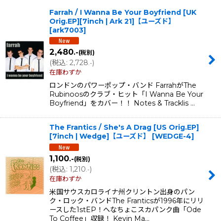
表示数
:
Farrah / I Wanna Be Your Boyfriend [UK
Orig.EP][7inch | Ark 21]【ユーズド】
在庫あり
[
ark7003
]
並び順
:
2,480
.-
(税別)
(
税込
:
2,728
)
.-
在庫わずか
絞り込む
ロンドンのパワーポップ・バンド FarrahがThe
Rubinoosのクラブ・ヒット「I Wanna Be Your
Boyfriend」をカバー！！ Notes & Tracklis …
The Frantics / She's A Drag [US Orig.EP]
[7inch | Wedge]【ユーズド】
[
WEDGE-4
]
1,100
.-
(税別)
(
税込
:
1,210
)
.-
在庫わずか
米国サウスカロライナ州クリントン出身のパン
ク・ロック・バンドThe Franticsが1996年にリリ
ースした1stEP！へなちょこスカパンク曲「Ode
To Coffee」収録！ Kevin Ma…