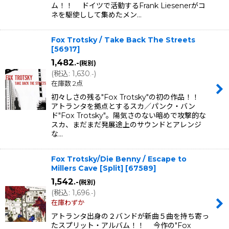
ム！！ ドイツで活動するFrank Liesenerがコ
ネを駆使しして集めたメン…
Fox Trotsky / Take Back The Streets
[
56917
]
1,482
.-
(税別)
(
税込
:
1,630
)
.-
在庫数 2点
初々しさの残る"Fox Trotsky"の初の作品！！
アトランタを拠点とするスカ／パンク・バン
ド"Fox Trotsky"。陽気さのない暗めで攻撃的な
スカ、まだまだ発展途上のサウンドとアレンジ
な…
Fox Trotsky/Die Benny / Escape to
Millers Cave [Split]
[
67589
]
1,542
.-
(税別)
(
税込
:
1,696
)
.-
在庫わずか
アトランタ出身の２バンドが新曲５曲を持ち寄っ
たスプリット・アルバム！！ 今作の"Fox