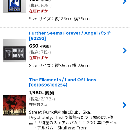
(
税込
:
825
)
.-
在庫わずか
Size サイズ：縦12.5cm 横7.5cm
Further Seems Forever / Angel パッチ
[
82292
]
650
.-
(税別)
(
税込
:
715
)
.-
在庫わずか
Size サイズ：縦7.5cm 横12.5cm
The Filaments / Land Of Lions
[
0610696106254
]
1,980
.-
(税別)
(
税込
:
2,178
)
.-
在庫数 2点
Street Punk色を軸にDub、Ska、
Psychobilly、Irishで着飾ったフリ幅の広い作
品！！待望の３rdアルバム！！ 2001年にデビュ
ー・アルバム「Skull and Trom…