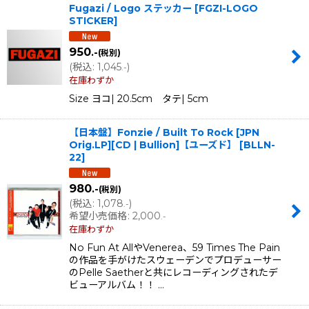
Fugazi / Logo ステッカー
[
FGZI-LOGO
STICKER
]
950
.-
(税別)
(
税込
:
1,045
)
.-
在庫わずか
Size ヨコ| 20.5cm タテ| 5cm
【日本盤】Fonzie / Built To Rock [JPN
Orig.LP][CD | Bullion]【ユーズド】
[
BLLN-
22
]
980
.-
(税別)
(
税込
:
1,078
)
.-
希望小売価格
:
2,000
.-
在庫わずか
No Fun At AllやVenerea、59 Times The Pain
の作品を手がけたスウェーデンでプロデューサー
のPelle Saetherと共にレコーディングされたデ
ビューアルバム！！ …