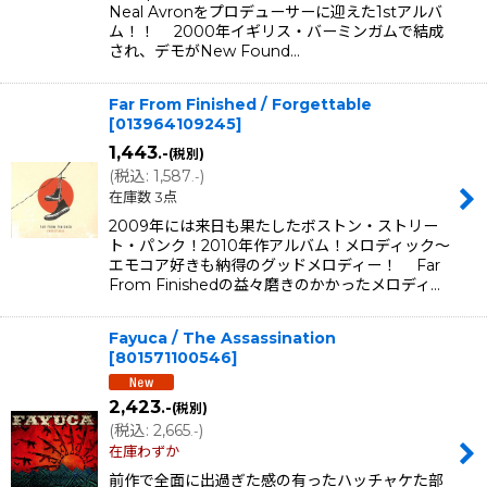
Neal Avronをプロデューサーに迎えた1stアルバ
ム！！ 2000年イギリス・バーミンガムで結成
され、デモがNew Found…
Far From Finished / Forgettable
[
013964109245
]
1,443
.-
(税別)
(
税込
:
1,587
)
.-
在庫数 3点
2009年には来日も果たしたボストン・ストリー
ト・パンク！2010年作アルバム！メロディック〜
エモコア好きも納得のグッドメロディー！ Far
From Finishedの益々磨きのかかったメロディ…
Fayuca / The Assassination
[
801571100546
]
2,423
.-
(税別)
(
税込
:
2,665
)
.-
在庫わずか
前作で全面に出過ぎた感の有ったハッチャケた部