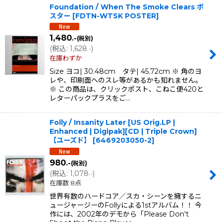
Foundation / When The Smoke Clears ポ
スター
[
FDTN-WTSK POSTER
]
1,480
.-
(税別)
(
税込
:
1,628
)
.-
在庫わずか
Size ヨコ| 30.48cm タテ| 45.72cm ※ 角のヨ
レや、印刷面へのスレ等があるかも知れません。
※ この商品は、クリックポスト、こねこ便420と
レターパックプラスをご…
Folly / Insanity Later [US Orig.LP |
Enhanced | Digipak][CD | Triple Crown]
【ユーズド】
[
6469203050-2
]
980
.-
(税別)
(
税込
:
1,078
)
.-
在庫数 8点
世界有数のハードコア／スカ・シーンを擁するニ
ュージャージーのFollyによる1stアルバム！！ 今
作には、2002年のデモから「Please Don't