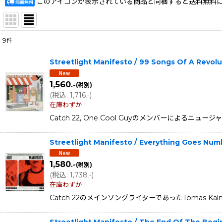
このアイコンが表示されている商品と同梱すると送料無料
9
件
表示数
:
Streetlight Manifesto / 99 Songs Of A Revo
在庫あり
1,560
.-
(税別)
並び順
:
(
税込
:
1,716
)
.-
在庫わずか
Catch 22, One Cool Guyのメンバーによるニュージャージ
Streetlight Manifesto / Everything Goes Nu
1,580
.-
(税別)
(
税込
:
1,738
)
.-
在庫わずか
Catch 22のメインソングライターであったTomas Kalno