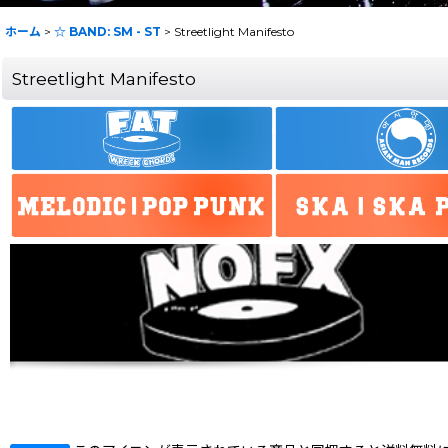
ホーム
>
☆ BAND: SM - ST
>
Streetlight Manifesto
Streetlight Manifesto