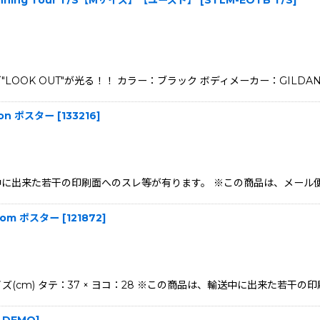
 Beginning Tour T/S【Mサイズ】【ユーズド】
[
STLM-EOTB T/S
]
OK OUT"が光る！！ カラー：ブラック ボディメーカー：GILDAN 表
ution ポスター
[
133216
]
は、輸送中に出来た若干の印刷面へのスレ等が有ります。 ※この商品は、メ
llroom ポスター
[
121872
]
uby Love サイズ(cm) タテ：37 × ヨコ：28 ※この商品は、輸送中に出来た
-DEMO
]