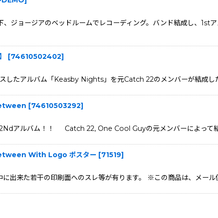
、ジョージアのベッドルームでレコーディング。バンド結成し、1stアルバムの
品】
[
74610502402
]
アルバム「Keasby Nights」を元Catch 22のメンバーが結成したニュー
Between
[
74610503292
]
2Ndアルバム！！ Catch 22, One Cool Guyの元メンバーに
 Between With Logo ポスター
[
71519
]
は、輸送中に出来た若干の印刷面へのスレ等が有ります。 ※この商品は、メ