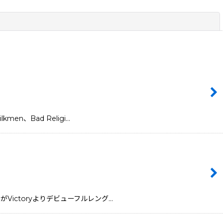
閉じる
kmen、Bad Religi…
st"がVictoryよりデビューフルレング…