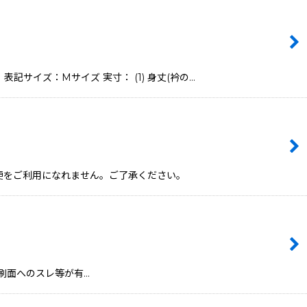
記サイズ：Mサイズ 実寸： (1) 身丈(衿の…
ール便をご利用になれません。ご了承ください。
若干の印刷面へのスレ等が有…