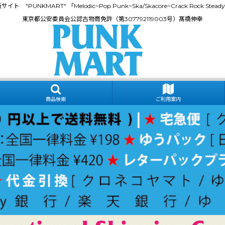
門通販サイト "PUNKMART" 「Melodic~Pop Punk~Ska/Skacore~Crack Rock
東京都公安委員会公認古物商免許（第307792119003号）髙橋伸幸
商品検索
ご利用案内