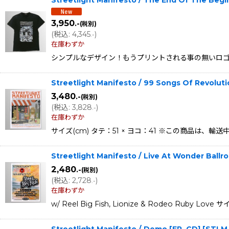
Streetlight Manifesto / The End Of The
3,950
.-
(税別)
(
税込
:
4,345
)
.-
在庫わずか
シンプルなデザイン！もうプリントされる事の無いロゴ"LO
Streetlight Manifesto / 99 Songs Of Revol
3,480
.-
(税別)
(
税込
:
3,828
)
.-
在庫わずか
サイズ(cm) タテ：51 × ヨコ：41 ※この商品
Streetlight Manifesto / Live At Wonder Ba
2,480
.-
(税別)
(
税込
:
2,728
)
.-
在庫わずか
w/ Reel Big Fish, Lionize & Rodeo R
Streetlight Manifesto / Demo [EP, CD]
[
STLM