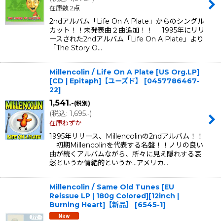
在庫数 2点
2ndアルバム「Life On A Plate」からのシングル
カット！！未発表曲２曲追加！！ 1995年にリリ
ースされた2ndアルバム「Life On A Plate」より
「The Story O…
Millencolin / Life On A Plate [US Org.LP]
[CD | Epitaph]【ユーズド】
[
0457786467-
22
]
1,541
.-
(税別)
(
税込
:
1,695
)
.-
在庫わずか
1995年リリース、Millencolinの2ndアルバム！！
初期Millencolinを代表する名盤！！ノリの良い
曲が続くアルバムながら、所々に見え隠れする哀
愁というか情緒的というか…アメリカ…
Millencolin / Same Old Tunes [EU
Reissue LP | 180g Colored][12inch |
Burning Heart]【新品】
[
6545-1
]