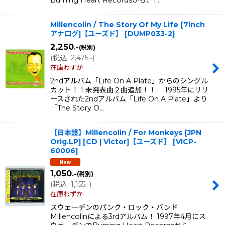
Millencolin / The Story Of My Life [7inch
アナログ]【ユーズド】
[
DUMP033-2
]
2,250
.-
(税別)
(
税込
:
2,475
)
.-
在庫わずか
2ndアルバム「Life On A Plate」からのシングル
カット！！未発表曲２曲追加！！ 1995年にリリ
ースされた2ndアルバム「Life On A Plate」より
「The Story O…
【日本盤】Millencolin / For Monkeys [JPN
Orig.LP] [CD | Victor]【ユーズド】
[
VICP-
60006
]
1,050
.-
(税別)
(
税込
:
1,155
)
.-
在庫わずか
スウェーデンのパンク・ロック・バンド
Millencolinによる3rdアルバム！ 1997年4月にス