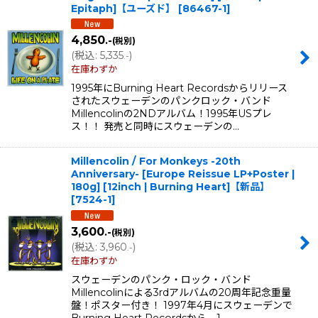
Epitaph]【ユーズド】
[
86467-1
]
4,850
.-
(税別)
(
税込
:
5,335
)
.-
在庫わずか
1995年にBurning Heart Recordsからリリース
されたスウェーデンのパンクロック・バンド
Millencolinの2NDアルバム！1995年USプレ
ス！！ 発売と同時にスウェーデンの…
Millencolin / For Monkeys -20th
Anniversary- [Europe Reissue LP+Poster |
180g] [12inch | Burning Heart]【新品】
[
7524-1
]
3,600
.-
(税別)
(
税込
:
3,960
)
.-
在庫わずか
スウェーデンのパンク・ロック・バンド
Millencolinによる3rdアルバムの20周年記念重量
盤！ポスター付き！ 1997年4月にスウェーデンで
Burning Heart Recordsから、1…