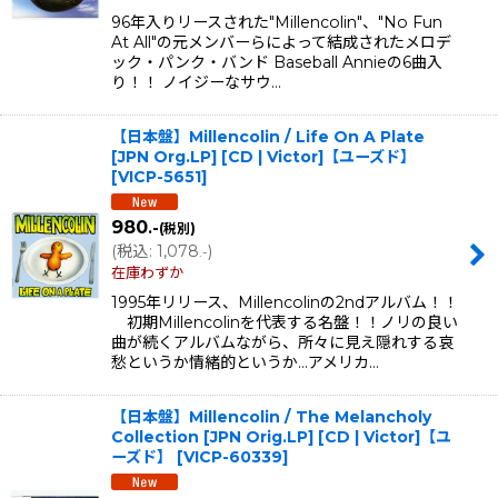
96年入りリースされた"Millencolin"、"No Fun
At All"の元メンバーらによって結成されたメロデ
ック・パンク・バンド Baseball Annieの6曲入
り！！ ノイジーなサウ…
【日本盤】Millencolin / Life On A Plate
[JPN Org.LP] [CD | Victor]【ユーズド】
[
VICP-5651
]
980
.-
(税別)
(
税込
:
1,078
)
.-
在庫わずか
1995年リリース、Millencolinの2ndアルバム！！
初期Millencolinを代表する名盤！！ノリの良い
曲が続くアルバムながら、所々に見え隠れする哀
愁というか情緒的というか…アメリカ…
【日本盤】Millencolin / The Melancholy
Collection [JPN Orig.LP] [CD | Victor]【ユ
ーズド】
[
VICP-60339
]