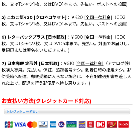
枚、又はTシャツ1枚、又はDVD1本まで。先払い。ポストへの投函)
5) こねこ便420 [クロネコヤマト]：
￥420
[全国一律料金]
（CD2
枚、又はTシャツ1枚、又はDVD1本まで。先払い。ポストへの投函)
6) レターパックプラス [日本郵政]：
￥600
[全国一律料金]
（CD6
枚、又はTシャツ3枚、又はDVD4本まで。先払い。対面でお届けし、
受領印または署名をいただきます。)
7) 日本郵便 定形外 [日本郵政]：
￥510
[全国一律料金]
（アナログ盤1
枚購入専用。先払い。保証、追跡番号ナシ。到着日時の指定ナシ。郵
便受箱へ配達。郵便受箱に入らない場合は、不在配達通知書を差し入
れた上で、配達を行う郵便局へ持ち戻ります。)
お支払い方法(クレジットカード対応)