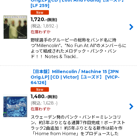
Orig.LP][CD | Lost And Found]【ユーズド】
[
LF 259
]
1,720
.-
(税別)
(
税込
:
1,892
)
.-
在庫わずか
野球選手のグルーピーの総称をバンド名に持
つ"Millencolin"、"No Fun At All"のメンバーらに
よって結成されたメロデック・パンク・バン
ド！！ Notes & Trackl…
【日本盤】Millencolin / Machine 15 [JPN
Orig.LP] [CD | Victor]【ユーズド】
[
VICP-
64126
]
1,480
.-
(税別)
(
税込
:
1,628
)
.-
在庫わずか
スウェーデン発のパンク・バンド＝ミレンコリ
ン、約3年ぶりとなる通算7作目完成！ボーナスト
ラック2曲追加！ 約3年ぶりとなる新作は前々作
「Home from Home」をプロデュースした