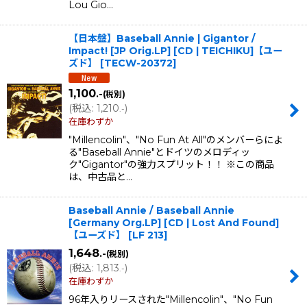
Lou Gio…
【日本盤】Baseball Annie | Gigantor /
Impact! [JP Orig.LP] [CD | TEICHIKU]【ユー
ズド】
[
TECW-20372
]
1,100
.-
(税別)
(
税込
:
1,210
)
.-
在庫わずか
"Millencolin"、"No Fun At All"のメンバーらによ
る"Baseball Annie"とドイツのメロディッ
ク"Gigantor"の強力スプリット！！ ※この商品
は、中古品と…
Baseball Annie / Baseball Annie
[Germany Org.LP] [CD | Lost And Found]
【ユーズド】
[
LF 213
]
1,648
.-
(税別)
(
税込
:
1,813
)
.-
在庫わずか
96年入りリースされた"Millencolin"、"No Fun