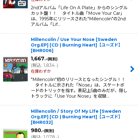
2ndアルバム「Life On A Plate」からのシングル
カット盤！！ タイトル曲「Move Your Car」
は、1995年にリリースされた"Millencolin"の2nd
アルバム「Lif…
Millencolin / Use Your Nose [Sweden
Org.EP] [CD | Burning Heart]【ユーズド】
[
BHR006
]
1,667
.-
(税別)
(
税込
:
1,834
)
.-
在庫わずか
"Millencolin"初のリリースとなったシングル！！
タイトルに示された「Nose」は、スケートボ
ードのトリックを指す。表記上5曲のみだが、隠し
トラックに「Use Your Nose」を収録…
Millencolin / Story Of My Life [Sweden
Org.EP] [CD | Burning Heart]【ユーズド】
[
BHR032
]
980
.-
(税別)
(
税込
:
1,078
)
.-