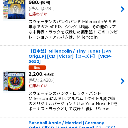
980
.-
(税別)
(
税込
:
1,078
)
.-
在庫わずか
スウェーデンのパンクバンド Millencolinが1999
年までの2つのEP、シングルB面、その他のレア
な未発表トラックを収録した編集盤！ このコンピ
レーション・アルバムは、Millencolin…
【日本盤】Millencolin / Tiny Tunes [JPN
Orig.LP] [CD | Victor]【ユーズド】
[
VICP-
5652
]
2,200
.-
(税別)
(
税込
:
2,420
)
.-
在庫わずか
スウェーデンのパンク・ロック・バンド
Millencolinによる1stアルバム！タイトル変更前
のオリジナルバージョン！Use Your Nose EPを
ボーナストラックとして収録！ 後に「Same…
Baseball Annie / Married [Germany