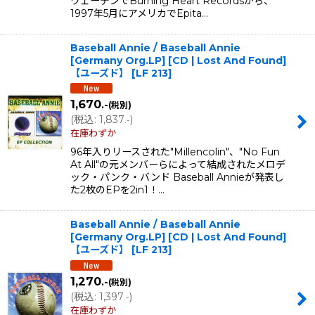
ウェーデンでBurning Heart Recordsから、
1997年5月にアメリカでEpita…
Baseball Annie / Baseball Annie
[Germany Org.LP] [CD | Lost And Found]
【ユーズド】
[
LF 213
]
1,670
.-
(税別)
(
税込
:
1,837
)
.-
在庫わずか
96年入りリースされた"Millencolin"、"No Fun
At All"の元メンバーらによって結成されたメロデ
ック・パンク・バンド Baseball Annieが発表し
た2枚のEPを2in1！…
Baseball Annie / Baseball Annie
[Germany Org.LP] [CD | Lost And Found]
【ユーズド】
[
LF 213
]
1,270
.-
(税別)
(
税込
:
1,397
)
.-
在庫わずか