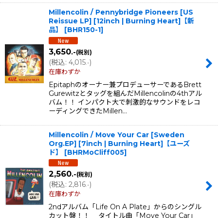
Millencolin / Pennybridge Pioneers [US
Reissue LP] [12inch | Burning Heart]【新
品】
[
BHR150-1
]
3,650
.-
(税別)
(
税込
:
4,015
)
.-
在庫わずか
Epitaphのオーナー兼プロデューサーであるBrett
Gurewitzとタッグを組んだMillencolinの4thアル
バム！！ インパクト大で刺激的なサウンドをレコ
ーディングできたMillen…
Millencolin / Move Your Car [Sweden
Org.EP] [7inch | Burning Heart]【ユーズ
ド】
[
BHRMoCliff005
]
2,560
.-
(税別)
(
税込
:
2,816
)
.-
在庫わずか
2ndアルバム「Life On A Plate」からのシングル
カット盤！！ タイトル曲「Move Your Car」