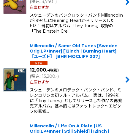
(
税込
:
3,740
)
.-
在庫わずか
スウェーデンのパンクロック・バンドMillencolin
が1994年にBurning Heartからリリースした
EP！ 当初はアルバム「Tiny Tunes」収録の
「The Einstein Cre…
Millencolin / Same Old Tunes [Sweden
Orig.LP+Inner] [12inch | Burning Heart]
【ユーズド】
[
BHR MOCLIFF 007
]
12,000
.-
(税別)
(
税込
:
13,200
)
.-
在庫わずか
スウェーデンのメロデック・パンク・バンド、ミ
レンコリンの初フル・アルバム。 実は、1994年
に「Tiny Tunes」としてリリースした作品の再発
売アルバム。基本的にはファットレック〜エピタ
フの影響…
Millencolin / Life On A Plate [US
Orig.LP+Inner | Still Shield] [12inch |