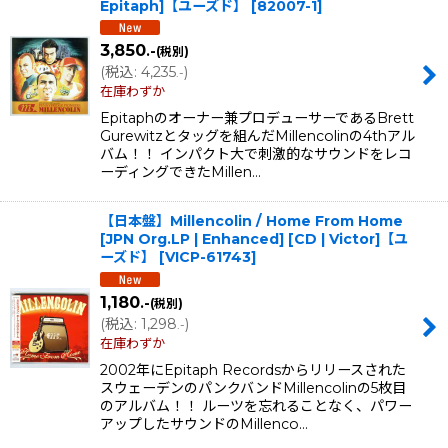
Epitaph]【ユーズド】
[
82007-1
]
並び順
:
3,850
.-
(税別)
(
税込
:
4,235
)
.-
絞り込む
在庫わずか
Epitaphのオーナー兼プロデューサーであるBrett
Gurewitzとタッグを組んだMillencolinの4thアル
バム！！ インパクト大で刺激的なサウンドをレコ
ーディングできたMillen…
【日本盤】Millencolin / Home From Home
[JPN Org.LP | Enhanced] [CD | Victor]【ユ
ーズド】
[
VICP-61743
]
1,180
.-
(税別)
(
税込
:
1,298
)
.-
在庫わずか
2002年にEpitaph Recordsからリリースされた
スウェーデンのパンクバンドMillencolinの5枚目
のアルバム！！ ルーツを忘れることなく、パワー
アップしたサウンドのMillenco…