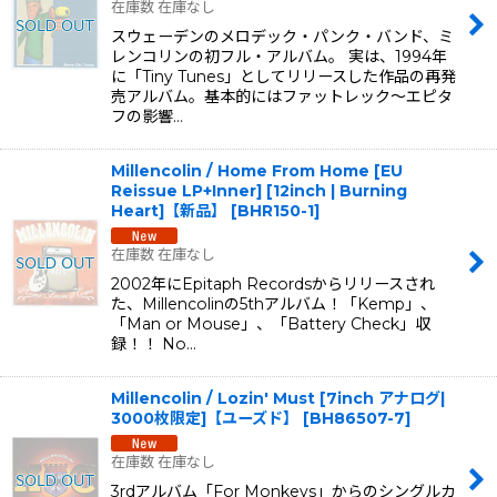
在庫数 在庫なし
スウェーデンのメロデック・パンク・バンド、ミ
レンコリンの初フル・アルバム。 実は、1994年
に「Tiny Tunes」としてリリースした作品の再発
売アルバム。基本的にはファットレック〜エピタ
フの影響…
Millencolin / Home From Home [EU
Reissue LP+Inner] [12inch | Burning
Heart]【新品】
[
BHR150-1
]
在庫数 在庫なし
2002年にEpitaph Recordsからリリースされ
た、Millencolinの5thアルバム！「Kemp」、
「Man or Mouse」、「Battery Check」収
録！！ No…
Millencolin / Lozin' Must [7inch アナログ|
3000枚限定]【ユーズド】
[
BH86507-7
]
在庫数 在庫なし
3rdアルバム「For Monkeys」からのシングルカ