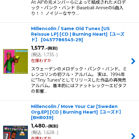
At All"の元メンバーらによって結成されたメロデ
ック・パンク・バンド Baseball Annieの6曲入
り！！ ノイジーなサウ…
Millencolin / Same Old Tunes [US
Reissue LP] [CD | Burning Heart]【ユーズ
ド】
[
0457786545-29
]
1,577
.-
(税別)
(
税込
:
1,735
)
.-
在庫わずか
スウェーデンのメロデック・パンク・バンド、ミ
レンコリンの初フル・アルバム。 実は、1994年
に"Tiny Tunes"としてリリースした作品の再発売
アルバム。基本的にはファットレック〜エピタフ
の影響…
Millencolin / Move Your Car [Sweden
Org.EP] [CD | Burning Heart]【ユーズド】
[
BHR039
]
1,480
.-
(税別)
(
税込
:
1,628
)
.-
在庫わずか