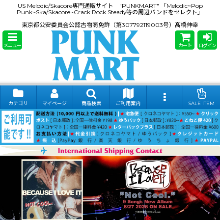
US Melodic/Skacore専門通販サイト "PUNKMART" 「Melodic~Pop
Punk~Ska/Skacore~Crack Rock Steady等の周辺バンドをセレクト」
東京都公安委員会公認古物商免許（第307792119003号）髙橋伸幸
メニュー
カート
ログイン
カテゴリ
マイページ
商品検索
ご利用案内
SALE ITEM