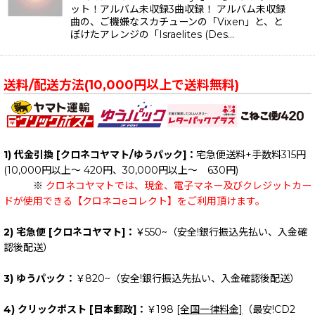
ット！アルバム未収録3曲収録！ アルバム未収録
曲の、ご機嫌なスカチューンの「Vixen」と、と
ぼけたアレンジの「Israelites (Des…
送料/配送方法(10,000円以上で送料無料)
1) 代金引換 [クロネコヤマト/ゆうパック]：
宅急便送料+手数料315円
(10,000円以上～ 420円、30,000円以上～ 630円)
※
クロネコヤマトでは、現金、電子マネー及びクレジットカー
ドが使用できる【クロネコeコレクト】をご利用頂けます。
2) 宅急便 [クロネコヤマト]：
￥550~（安全!銀行振込先払い、入金確
認後配送）
3) ゆうパック：
￥820~（安全!銀行振込先払い、入金確認後配送）
4) クリックポスト [日本郵政]：
￥198
[全国一律料金]
（最安!CD2