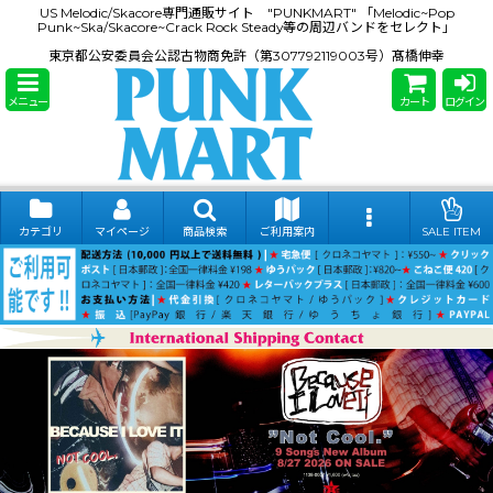
US Melodic/Skacore専門通販サイト "PUNKMART" 「Melodic~Pop
Punk~Ska/Skacore~Crack Rock Steady等の周辺バンドをセレクト」
東京都公安委員会公認古物商免許（第307792119003号）髙橋伸幸
メニュー
カート
ログイン
カテゴリ
マイページ
商品検索
ご利用案内
SALE ITEM