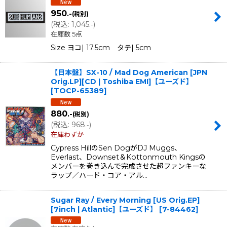
950
.-
(税別)
(
税込
:
1,045
)
.-
在庫数 5点
Size ヨコ| 17.5cm タテ| 5cm
【日本盤】SX-10 / Mad Dog American [JPN
Orig.LP][CD | Toshiba EMI]【ユーズド】
[
TOCP-65389
]
880
.-
(税別)
(
税込
:
968
)
.-
在庫わずか
Cypress HillのSen DogがDJ Muggs、
Everlast、Downset＆Kottonmouth Kingsの
メンバーを巻き込んで完成させた超ファンキーな
ラップ／ハード・コア・アル…
Sugar Ray / Every Morning [US Orig.EP]
[7inch | Atlantic]【ユーズド】
[
7-84462
]