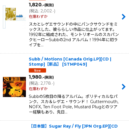
1,820
.-
(税別)
(
税込
:
2,002
)
.-
在庫わずか
スカとレゲエサウンドの中にパンクサウンドをミ
ックスした、彼ららしい作品に仕上がってます。
1992年に結成された、モントリオールのスカパン
クヒーローSubbの2nd アルバム！1994年に初ラ
イブを…
Subb / Motions [Canada Orig.LP][CD |
Stomp]【新品】
[
STMP049
]
1,980
.-
(税別)
(
税込
:
2,178
)
.-
在庫わずか
Subbの5枚目の降るアルバム。ポリティカルなパ
ンク、スカ＆レゲエ・サウンド！ Guttermouth,
NOFX, Ten Foot Pole, Mustard Plugとのツア
ー経験もあり、先日…
【日本盤】Sugar Ray / Fly [JPN Org.EP][CD