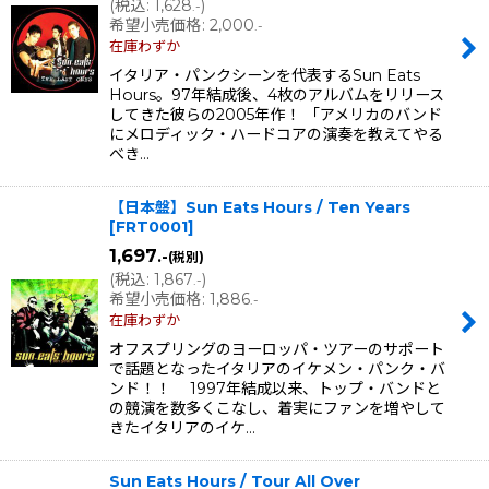
(
税込
:
1,628
)
.-
希望小売価格
:
2,000
.-
在庫わずか
イタリア・パンクシーンを代表するSun Eats
Hours。97年結成後、4枚のアルバムをリリース
してきた彼らの2005年作！ 「アメリカのバンド
にメロディック・ハードコアの演奏を教えてやる
べき…
【日本盤】Sun Eats Hours / Ten Years
[
FRT0001
]
1,697
.-
(税別)
(
税込
:
1,867
)
.-
希望小売価格
:
1,886
.-
在庫わずか
オフスプリングのヨーロッパ・ツアーのサポート
で話題となったイタリアのイケメン・パンク・バ
ンド！！ 1997年結成以来、トップ・バンドと
の競演を数多くこなし、着実にファンを増やして
きたイタリアのイケ…
Sun Eats Hours / Tour All Over