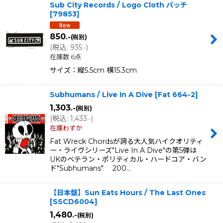
Sub City Records / Logo Cloth パッチ
[
79853
]
850
.-
(税別)
(
税込
:
935
)
.-
在庫数 6点
サイズ：縦5.5cm 横15.3cm
Subhumans / Live In A Dive
[
Fat 664-2
]
1,303
.-
(税別)
(
税込
:
1,433
)
.-
在庫わずか
Fat Wreck Chordsが誇る大人気ハイクオリティ
ー・ライヴシリーズ"Live In A Dive"の第5弾は
UKのベテラン・ポリティカル・ハードコア・バン
ド"Subhumans" 200…
【日本盤】Sun Eats Hours / The Last Ones
[
SSCD6004
]
1,480
.-
(税別)