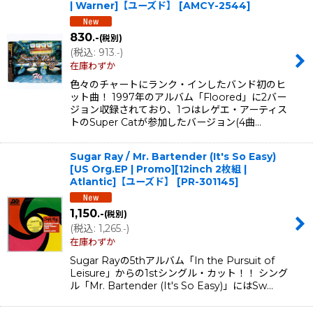
| Warner]【ユーズド】
[
AMCY-2544
]
830
.-
(税別)
(
税込
:
913
)
.-
在庫わずか
色々のチャートにランク・インしたバンド初のヒ
ット曲！ 1997年のアルバム「Floored」に2バー
ジョン収録されており、1つはレゲエ・アーティス
トのSuper Catが参加したバージョン(4曲…
Sugar Ray / Mr. Bartender (It's So Easy)
[US Org.EP | Promo][12inch 2枚組 |
Atlantic]【ユーズド】
[
PR-301145
]
1,150
.-
(税別)
(
税込
:
1,265
)
.-
在庫わずか
Sugar Rayの5thアルバム「In the Pursuit of
Leisure」からの1stシングル・カット！！ シング
ル「Mr. Bartender (It's So Easy)」にはSw…