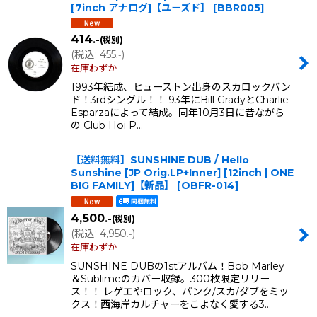
[7inch アナログ]【ユーズド】
[
BBR005
]
414
.-
(税別)
(
税込
:
455
)
.-
在庫わずか
1993年結成、ヒューストン出身のスカロックバン
ド！3rdシングル！！ 93年にBill GradyとCharlie
Esparzaによって結成。同年10月3日に昔ながら
の Club Hoi P…
【送料無料】SUNSHINE DUB / Hello
Sunshine [JP Orig.LP+Inner] [12inch | ONE
BIG FAMILY]【新品】
[
OBFR-014
]
4,500
.-
(税別)
(
税込
:
4,950
)
.-
在庫わずか
SUNSHINE DUBの1stアルバム！Bob Marley
＆Sublimeのカバー収録。300枚限定リリー
ス！！ レゲエやロック、パンク/スカ/ダブをミッ
クス！西海岸カルチャーをこよなく愛する3…