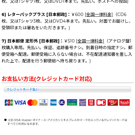
枚、又はTシャツ1枚、又はDVD1本まで。先払い。ポストへの投函)
6) レターパックプラス [日本郵政]：
￥600
[全国一律料金]
（CD6
枚、又はTシャツ3枚、又はDVD4本まで。先払い。対面でお届けし、
受領印または署名をいただきます。)
7) 日本郵便 定形外 [日本郵政]：
￥510
[全国一律料金]
（アナログ盤1
枚購入専用。先払い。保証、追跡番号ナシ。到着日時の指定ナシ。郵
便受箱へ配達。郵便受箱に入らない場合は、不在配達通知書を差し入
れた上で、配達を行う郵便局へ持ち戻ります。)
お支払い方法(クレジットカード対応)