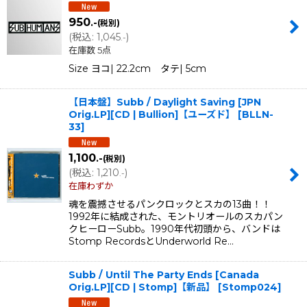
950
.-
(税別)
並び順
:
(
税込
:
1,045
)
.-
在庫数 5点
絞り込む
Size ヨコ| 22.2cm タテ| 5cm
【日本盤】Subb / Daylight Saving [JPN
Orig.LP][CD | Bullion]【ユーズド】
[
BLLN-
33
]
1,100
.-
(税別)
(
税込
:
1,210
)
.-
在庫わずか
魂を震撼させるパンクロックとスカの13曲！！
1992年に結成された、モントリオールのスカパン
クヒーローSubb。1990年代初頭から、バンドは
Stomp RecordsとUnderworld Re…
Subb / Until The Party Ends [Canada
Orig.LP][CD | Stomp]【新品】
[
Stomp024
]