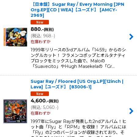
【日本盤】Sugar Ray / Every Morning [JPN
Org.EP][CD | WEA]【ユーズド】
[
AMCY-
2969
]
880
.-
(税別)
(
税込
:
968
)
.-
在庫わずか
1999年リリースの3rdアルバム「14:59」からのシ
ングルカット！ フラメンコポップとオルタナティ
ブロックをミックスした曲で、Maloの
「Suavecito」やHugh Masekelaの「Gr…
Sugar Ray / Floored [US Org.LP][12inch |
Lava]【ユーズド】
[
83006-1
]
4,600
.-
(税別)
(
税込
:
5,060
)
.-
在庫わずか
1997年にSugar Rayが発表した2ndアルバム！ヒ
ット曲「Fly」と「RPM」を収録！ アルバムには
「Fly」の2つのバージョンが収録されており、そ