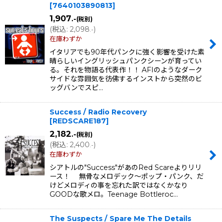
[
7640103890813
]
1,907
.-
(税別)
(
税込
:
2,098
)
.-
在庫わずか
イタリアでも90年代パンクに強く影響を受けた素
晴らしいイングリッシュパンクシーンが育ってい
る。それを物語る代表作！！ AFIのようなダーク
サイドな雰囲気を彷佛するインストから突然のビ
ッグバンでスピ…
Success / Radio Recovery
[
REDSCARE187
]
2,182
.-
(税別)
(
税込
:
2,400
)
.-
在庫わずか
シアトルの"Success"があのRed Scareよりリリ
ース！ 無骨なメロデック〜ポップ・パンク、だ
けどメロディの事を忘れた訳ではなくかなり
GOODな歌メロ。Teenage Bottleroc…
The Suspects / Spare Me The Details