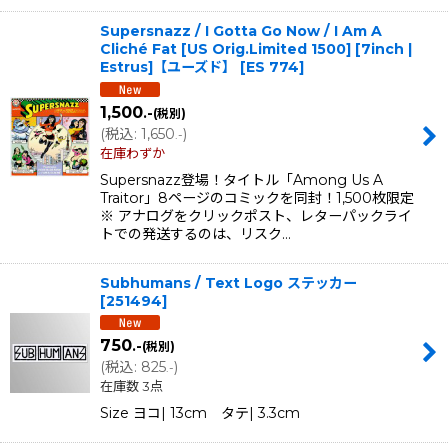
Supersnazz / I Gotta Go Now / I Am A
Cliché Fat [US Orig.Limited 1500] [7inch |
Estrus]【ユーズド】
[
ES 774
]
1,500
.-
(税別)
(
税込
:
1,650
)
.-
在庫わずか
Supersnazz登場！タイトル「Among Us A
Traitor」8ページのコミックを同封！1,500枚限定
※ アナログをクリックポスト、レターパックライ
トでの発送するのは、リスク…
Subhumans / Text Logo ステッカー
[
251494
]
750
.-
(税別)
(
税込
:
825
)
.-
在庫数 3点
Size ヨコ| 13cm タテ| 3.3cm