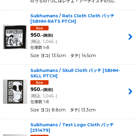
のうちの1つにはレゲエ・アーティストのSu…
Subhumans / Rats Cloth Cloth パッチ
[
SBHM-RATS PTCH
]
950
.-
(税別)
(
税込
:
1,045
)
.-
在庫数 9点
Size ヨコ| 13.5cm タテ| 14.5cm
Subhumans / Skull Cloth パッチ
[
SBHM-
SKLL PTCH
]
950
.-
(税別)
(
税込
:
1,045
)
.-
在庫数 7点
Size ヨコ| 8.8cm タテ| 13.3cm
Subhumans / Text Logo Cloth パッチ
[
251479
]