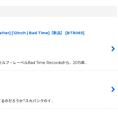
閉じる
platter] [12inch | Bad Time]【新品】
[
BTR065
]
・レーベルBad Time Recordsから、2015年…
゙勃興するのだろうか?スカパンクのイ…