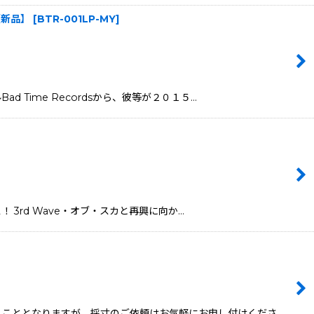
e]【新品】
[
BTR-001LP-MY
]
Bad Time Recordsから、彼等が２０１５…
ース！ 3rd Wave・オブ・スカと再興に向か…
頂くこととなりますが、採寸のご依頼はお気軽にお申し付けくださ