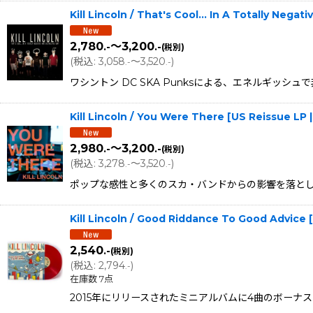
Kill Lincoln / That's Cool... In A Totally Neg
2,780
～3,200
.-
.-
(税別)
(
税込
:
3,058
～3,520
)
.-
.-
ワシントン DC SKA Punksによる、エネルギッシュで非
Kill Lincoln / You Were There [US Reissue LP 
2,980
～3,200
.-
.-
(税別)
(
税込
:
3,278
～3,520
)
.-
.-
ポップな感性と多くのスカ・バンドからの影響を落とし込んだKil
Kill Lincoln / Good Riddance To Good Advice 
2,540
.-
(税別)
(
税込
:
2,794
)
.-
在庫数 7点
2015年にリリースされたミニアルバムに4曲のボーナストラ