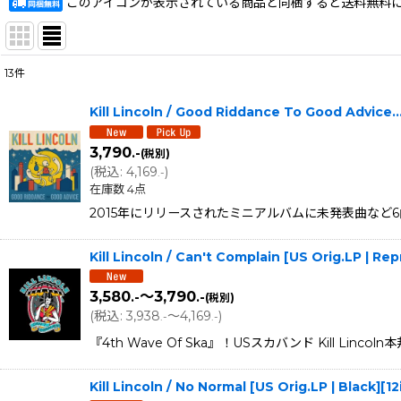
このアイコンが表示されている商品と同梱すると送料無料
13
件
表示数
:
Kill Lincoln / Good Riddance To Good Advice..
在庫あり
3,790
.-
(税別)
並び順
:
(
税込
:
4,169
)
.-
在庫数 4点
2015年にリリースされたミニアルバムに未発表曲など6曲のボ
Kill Lincoln / Can't Complain [US Orig.LP | 
3,580
～3,790
.-
.-
(税別)
(
税込
:
3,938
～4,169
)
.-
.-
『4th Wave Of Ska』！USスカバンド Kill L
Kill Lincoln / No Normal [US Orig.LP | Black]