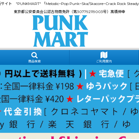
門通販サイト "PUNKMART" 「Melodic~Pop Punk~Ska/Skacore~Crack Rock
東京都公安委員会公認古物商免許（第307792119003号）髙橋伸幸
商品検索
ご利用案内