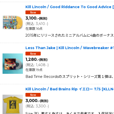
Kill Lincoln / Good Riddance To Good Advice 
3,100
.-
(税別)
(
税込
:
3,410
)
.-
在庫数 16点
2015年にリリースされたミニアルバムに4曲のボーナストラックを
Less Than Jake | Kill Lincoln / Wavebr
1,280
.-
(税別)
(
税込
:
1,408
)
.-
在庫数 19点
Bad Time Recordsのスプリット・シリーズ第１弾は、
Kill Lincoln / Bad Brains Rip イエロー T/S
[
KLLN
3,000
.-
(税別)
(
税込
:
3,300
)
.-
Size 注）着丈と身丈は、あくまで参考です。入荷