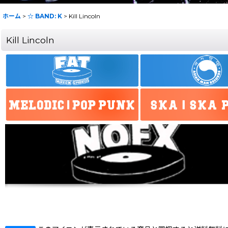
ホーム
>
☆ BAND: K
>
Kill Lincoln
Kill Lincoln