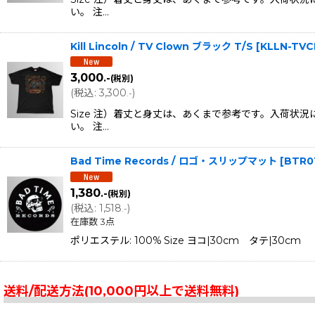
い。 注…
Kill Lincoln / TV Clown ブラック T/S
[
KLLN-TVC
3,000
.-
(税別)
(
税込
:
3,300
)
.-
Size 注）着丈と身丈は、あくまで参考です。入荷
い。 注…
Bad Time Records / ロゴ・スリップマット
[
BTR0
1,380
.-
(税別)
(
税込
:
1,518
)
.-
在庫数 3点
ポリエステル: 100% Size ヨコ|30cm タテ|30cm
送料/配送方法(10,000円以上で送料無料)