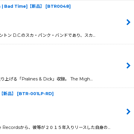
inch | Bad Time]【新品】
[
BTR0048
]
、ワシントン D.C.のスカ・パンク・バンドであり、スカ…
Pralines & Dick」収録。 The Migh…
me]【新品】
[
BTR-001LP-RD
]
me Recordsから、彼等が２０１５年入りリースした自身の…