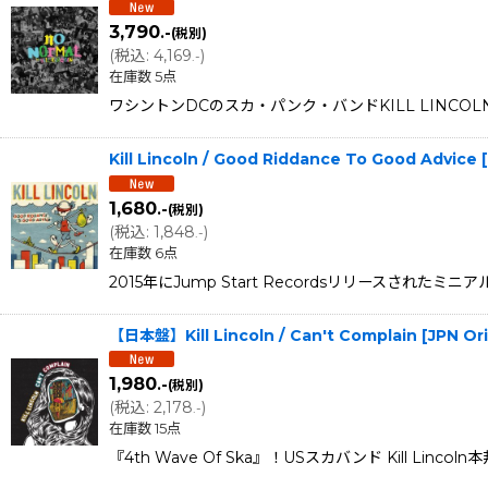
3,790
.-
(税別)
(
税込
:
4,169
)
.-
在庫数 5点
ワシントンDCのスカ・パンク・バンドKILL LINCOLNによ
Kill Lincoln / Good Riddance To Good Advice
1,680
.-
(税別)
(
税込
:
1,848
)
.-
在庫数 6点
2015年にJump Start Recordsリリースされたミニ
【日本盤】Kill Lincoln / Can't Complain [JPN Or
1,980
.-
(税別)
(
税込
:
2,178
)
.-
在庫数 15点
『4th Wave Of Ska』！USスカバンド Kill Linco