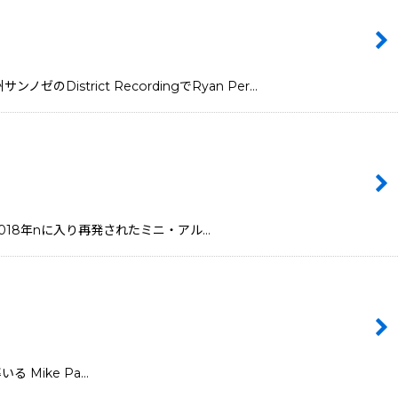
istrict RecordingでRyan Per…
から、2018年nに入り再発されたミニ・アル…
率いる Mike Pa…