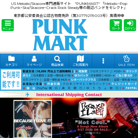
US Melodic/Skacore専門通販サイト "PUNKMART" 「Melodic~Pop
Punk~Ska/Skacore~Crack Rock Steady等の周辺バンドをセレクト」
東京都公安委員会公認古物商免許（第307792119003号）髙橋伸幸
メニュー
カート
ログイン
カテゴリ
マイページ
商品検索
ご利用案内
SALE ITEM