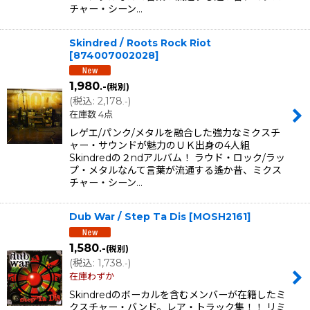
チャー・シーン…
Skindred / Roots Rock Riot
[
874007002028
]
1,980
.-
(税別)
(
税込
:
2,178
)
.-
在庫数 4点
レゲエ/パンク/メタルを融合した強力なミクスチ
ャー・サウンドが魅力のＵＫ出身の4人組
Skindredの２ndアルバム！ ラウド・ロック/ラッ
プ・メタルなんて言葉が流通する遙か昔、ミクス
チャー・シーン…
Dub War / Step Ta Dis
[
MOSH2161
]
1,580
.-
(税別)
(
税込
:
1,738
)
.-
在庫わずか
Skindredのボーカルを含むメンバーが在籍したミ
クスチャー・バンド。レア・トラック集！！ リミ