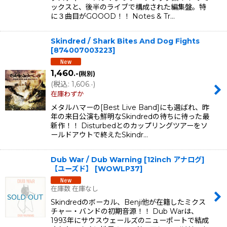
ックスと、後半のライブで構成された編集盤。特
に３曲目がGOOOD！！ Notes & Tr…
Skindred / Shark Bites And Dog Fights
[
874007003223
]
1,460
.-
(税別)
(
税込
:
1,606
)
.-
在庫わずか
メタルハマーの[Best Live Band]にも選ばれ、昨
年の来日公演も鮮明なSkindredの待ちに待った最
新作！！ Disturbedとのカップリングツアーをソ
ールドアウトで終えたSkindr…
Dub War / Dub Warning [12inch アナログ]
【ユーズド】
[
WOWLP37
]
在庫数 在庫なし
Skindredのボーカル、Benji他が在籍したミクス
チャー・バンドの初期音源！！ Dub Warは、
1993年にサウスウェールズのニューポートで結成