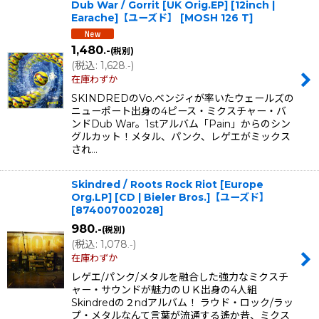
Dub War / Gorrit [UK Orig.EP] [12inch |
Earache]【ユーズド】
[
MOSH 126 T
]
1,480
.-
(税別)
(
税込
:
1,628
)
.-
在庫わずか
SKINDREDのVo.ベンジィが率いたウェールズの
ニューポート出身の4ピース・ミクスチャー・バ
ンドDub War。1stアルバム「Pain」からのシン
グルカット！メタル、パンク、レゲエがミックス
され…
Skindred / Roots Rock Riot [Europe
Org.LP] [CD | Bieler Bros.]【ユーズド】
[
874007002028
]
980
.-
(税別)
(
税込
:
1,078
)
.-
在庫わずか
レゲエ/パンク/メタルを融合した強力なミクスチ
ャー・サウンドが魅力のＵＫ出身の4人組
Skindredの２ndアルバム！ ラウド・ロック/ラッ
プ・メタルなんて言葉が流通する遙か昔、ミクス