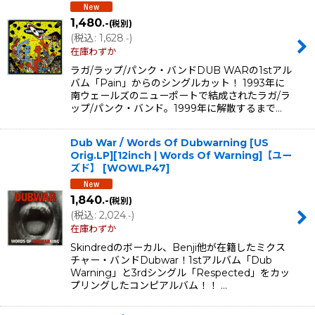
1,480
.-
(税別)
並び順
:
(
税込
:
1,628
)
.-
在庫わずか
絞り込む
ラガ/ラップ/パンク・バンドDUB WARの1stアル
バム「Pain」からのシングルカット！ 1993年に
南ウェールズのニューポートで結成されたラガ/ラ
ップ/パンク・バンド。1999年に解散するまで…
Dub War / Words Of Dubwarning [US
Orig.LP][12inch | Words Of Warning]【ユー
ズド】
[
WOWLP47
]
1,840
.-
(税別)
(
税込
:
2,024
)
.-
在庫わずか
Skindredのボーカル、Benji他が在籍したミクス
チャー・バンドDubwar！1stアルバム「Dub
Warning」と3rdシングル「Respected」をカッ
プリングしたコンピアルバム！！ …