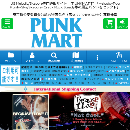
US Melodic/Skacore専門通販サイト "PUNKMART" 「Melodic~Pop
Punk~Ska/Skacore~Crack Rock Steady等の周辺バンドをセレクト」
東京都公安委員会公認古物商免許（第307792119003号）髙橋伸幸
メニュー
カート
ログイン
カテゴリ
マイページ
商品検索
ご利用案内
SALE ITEM