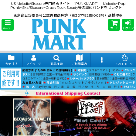
US Melodic/Skacore専門通販サイト "PUNKMART" 「Melodic~Pop
Punk~Ska/Skacore~Crack Rock Steady等の周辺バンドをセレクト」
東京都公安委員会公認古物商免許（第307792119003号）髙橋伸幸
メニュー
カート
ログイン
カテゴリ
マイページ
商品検索
ご利用案内
SALE ITEM