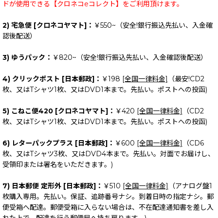
ドが使用できる【クロネコeコレクト】をご利用頂けます。
2) 宅急便 [クロネコヤマト]：
￥550~（安全!銀行振込先払い、入金確
認後配送）
3) ゆうパック：
￥820~（安全!銀行振込先払い、入金確認後配送）
4) クリックポスト [日本郵政]：
￥198
[全国一律料金]
（最安!CD2
枚、又はTシャツ1枚、又はDVD1本まで。先払い。ポストへの投函)
5) こねこ便420 [クロネコヤマト]：
￥420
[全国一律料金]
（CD2
枚、又はTシャツ1枚、又はDVD1本まで。先払い。ポストへの投函)
6) レターパックプラス [日本郵政]：
￥600
[全国一律料金]
（CD6
枚、又はTシャツ3枚、又はDVD4本まで。先払い。対面でお届けし、
受領印または署名をいただきます。)
7) 日本郵便 定形外 [日本郵政]：
￥510
[全国一律料金]
（アナログ盤1
枚購入専用。先払い。保証、追跡番号ナシ。到着日時の指定ナシ。郵
便受箱へ配達。郵便受箱に入らない場合は、不在配達通知書を差し入