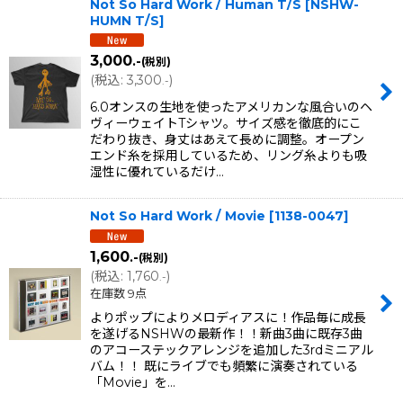
Not So Hard Work / Human T/S
[
NSHW-
HUMN T/S
]
3,000
.-
(税別)
(
税込
:
3,300
)
.-
6.0オンスの生地を使ったアメリカンな風合いのヘ
ヴィーウェイトTシャツ。サイズ感を徹底的にこ
だわり抜き、身丈はあえて長めに調整。オープン
エンド糸を採用しているため、リング糸よりも吸
湿性に優れているだけ…
Not So Hard Work / Movie
[
1138-0047
]
1,600
.-
(税別)
(
税込
:
1,760
)
.-
在庫数 9点
よりポップによりメロディアスに！作品毎に成長
を遂げるNSHWの最新作！！新曲3曲に既存3曲
のアコーステックアレンジを追加した3rdミニアル
バム！！ 既にライブでも頻繁に演奏されている
「Movie」を…