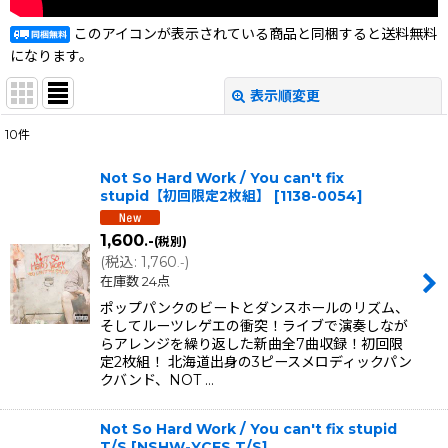
このアイコンが表示されている商品と同梱すると送料無料
になります。
表示順変更
閉じる
10
件
表示数
:
Not So Hard Work / You can't fix
stupid【初回限定2枚組】
[
1138-0054
]
在庫あり
1,600
.-
(税別)
並び順
:
(
税込
:
1,760
)
.-
在庫数 24点
絞り込む
ポップパンクのビートとダンスホールのリズム、
そしてルーツレゲエの衝突！ライブで演奏しなが
らアレンジを繰り返した新曲全7曲収録！初回限
定2枚組！ 北海道出身の3ピースメロディックパン
クバンド、NOT …
Not So Hard Work / You can't fix stupid
T/S
[
NSHW-YCFS T/S
]