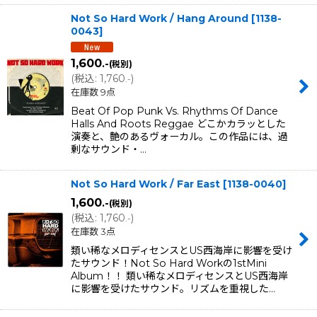
Not So Hard Work / Hang Around
[
1138-
0043
]
1,600
.-
(税別)
(
税込
:
1,760
)
.-
在庫数 9点
Beat Of Pop Punk Vs. Rhythms Of Dance
Halls And Roots Reggae どこかカラッとした
演奏と、艶のあるヴォーカル。この作品には、過
剰なサウンド・…
Not So Hard Work / Far East
[
1138-0040
]
1,600
.-
(税別)
(
税込
:
1,760
)
.-
在庫数 3点
類い稀なメロディセンスとUS西海岸に影響を受け
たサウンド！Not So Hard Workの1stMini
Album！！ 類い稀なメロディセンスとUS西海岸
に影響を受けたサウンド。リズムを重視した…