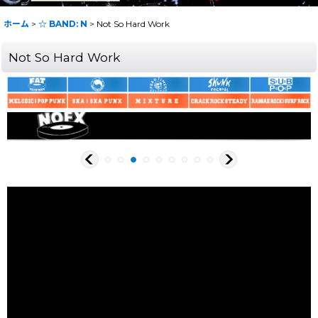
ホーム
>
☆ BAND: N
>
Not So Hard Work
Not So Hard Work