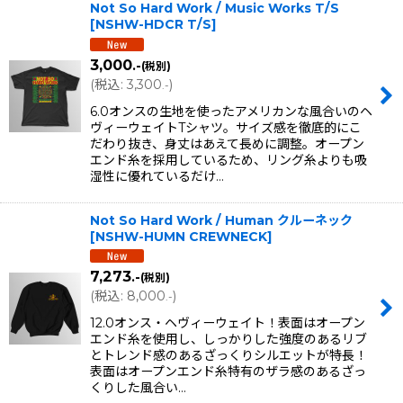
Not So Hard Work / Music Works T/S
[
NSHW-HDCR T/S
]
3,000
.-
(税別)
(
税込
:
3,300
)
.-
6.0オンスの生地を使ったアメリカンな風合いのヘ
ヴィーウェイトTシャツ。サイズ感を徹底的にこ
だわり抜き、身丈はあえて長めに調整。オープン
エンド糸を採用しているため、リング糸よりも吸
湿性に優れているだけ…
Not So Hard Work / Human クルーネック
[
NSHW-HUMN CREWNECK
]
7,273
.-
(税別)
(
税込
:
8,000
)
.-
12.0オンス・ヘヴィーウェイト！表面はオープン
エンド糸を使用し、しっかりした強度のあるリブ
とトレンド感のあるざっくりシルエットが特長！
表面はオープンエンド糸特有のザラ感のあるざっ
くりした風合い…