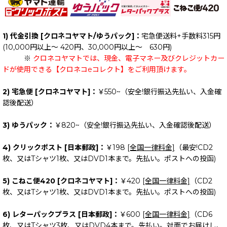
絞り込む
1) 代金引換 [クロネコヤマト/ゆうパック]：
宅急便送料+手数料315円
(10,000円以上～ 420円、30,000円以上～ 630円)
※
クロネコヤマトでは、現金、電子マネー及びクレジットカー
ドが使用できる【クロネコeコレクト】をご利用頂けます。
2) 宅急便 [クロネコヤマト]：
￥550~（安全!銀行振込先払い、入金確
認後配送）
3) ゆうパック：
￥820~（安全!銀行振込先払い、入金確認後配送）
4) クリックポスト [日本郵政]：
￥198
[全国一律料金]
（最安!CD2
枚、又はTシャツ1枚、又はDVD1本まで。先払い。ポストへの投函)
5) こねこ便420 [クロネコヤマト]：
￥420
[全国一律料金]
（CD2
枚、又はTシャツ1枚、又はDVD1本まで。先払い。ポストへの投函)
6) レターパックプラス [日本郵政]：
￥600
[全国一律料金]
（CD6
枚、又はTシャツ3枚、又はDVD4本まで。先払い。対面でお届けし、