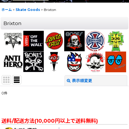
ホーム
>
Skate Goods
>
Brixton
Brixton
表示順変更
閉じる
0
件
表示数
:
在庫あり
送料/配送方法(10,000円以上で送料無料)
並び順
: