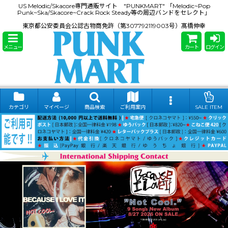
US Melodic/Skacore専門通販サイト "PUNKMART" 「Melodic~Pop
Punk~Ska/Skacore~Crack Rock Steady等の周辺バンドをセレクト」
東京都公安委員会公認古物商免許（第307792119003号）髙橋伸幸
メニュー
カート
ログイン
カテゴリ
マイページ
商品検索
ご利用案内
SALE ITEM