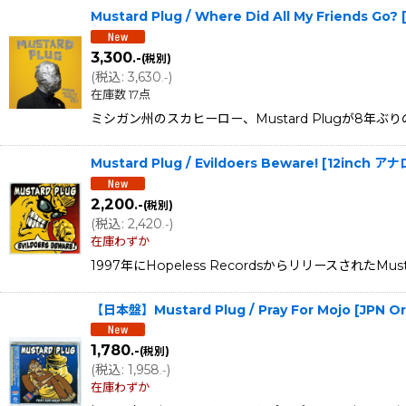
Mustard Plug / Where Did All My Friends Go? 
3,300
.-
(税別)
(
税込
:
3,630
)
.-
在庫数 17点
ミシガン州のスカヒーロー、Mustard Plugが8年ぶりのフルレ
Mustard Plug / Evildoers Beware! [12i
2,200
.-
(税別)
(
税込
:
2,420
)
.-
在庫わずか
1997年にHopeless Recordsからリリースされ
【日本盤】Mustard Plug / Pray For Mojo [JPN O
1,780
.-
(税別)
(
税込
:
1,958
)
.-
在庫わずか