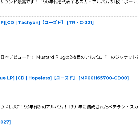
ド最高です！！90年代を代表するスカ・アルバムの1枚！ボーナストラック１
g.LP][CD | Tachyon]【ユーズド】
[
TR・C-321
]
gの日本デビュー作！ Mustard Plugの2枚目のアルバム「」のジ
issue LP] [CD | Hopeless]【ユーズド】
[
MP00H65700-CD00
]
PLUG"！93年作2ndアルバム！ 1991年に結成されたベテラン・スカ
2027
]