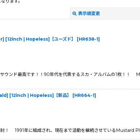
になります。
表示順変更
ner] [12inch | Hopeless]【ユーズド】
[
HR638-1
]
ド最高です！！90年代を代表するスカ・アルバムの1枚！！ Mighty 
絞り込む
Seald] [12inch | Hopeless]【新品】
[
HR664-1
]
ム！未開封！ 1991年に結成され、現在まで活動を継続させているMustar