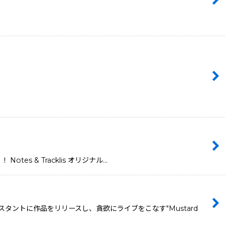
es & Tracklis オリジナル…
タントに作品をリリースし、貪欲にライブをこなす"Mustard