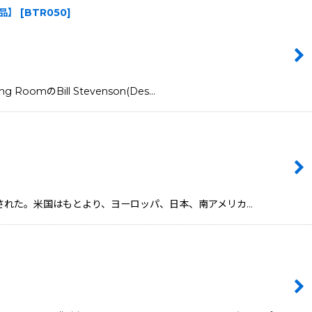
【新品】
[
BTR050
]
omのBill Stevenson(Des…
1年に結成された。米国はもとより、ヨーロッパ、日本、南アメリカ…