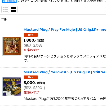
このアイコンが表示されている商品と同梱すると送料無料
12
件
表示数
:
Mustard Plug / Pray For Mojo [US Orig.LP+In
在庫あり
1,880
.-
(税別)
並び順
:
(
税込
:
2,068
)
.-
在庫わずか
切れの良いホーンセクションとポップでメロディアスなサウン
で…
Mustard Plug / Yellow #5 [US Orig.LP | Still 
5,000
.-
(税別)
(
税込
:
5,500
)
.-
在庫わずか
Mustard Plugが送る2002年発表の5thアルバ