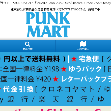
門通販サイト "PUNKMART" 「Melodic~Pop Punk~Ska/Skacore~Crack Rock
東京都公安委員会公認古物商免許（第307792119003号）髙橋伸幸
商品検索
ご利用案内