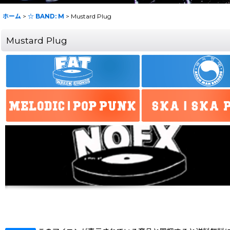
ホーム
>
☆ BAND: M
>
Mustard Plug
Mustard Plug