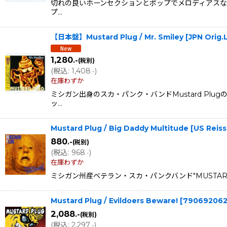
切れの良いホーンセクションとポップでメロディアスなサウン
プ…
【日本盤】Mustard Plug / Mr. Smiley [JPN Ori
1,280
.-
(税別)
(
税込
:
1,408
)
.-
在庫わずか
ミシガン出身のスカ・パンク・バンドMustard Plu
ッ…
Mustard Plug / Big Daddy Multitude [US Re
880
.-
(税別)
(
税込
:
968
)
.-
在庫わずか
ミシガン州産ベテラン・スカ・パンクバンド"MUSTARD 
Mustard Plug / Evildoers Beware!
[
79069206
2,088
.-
(税別)
(
税込
:
2,297
)
.-