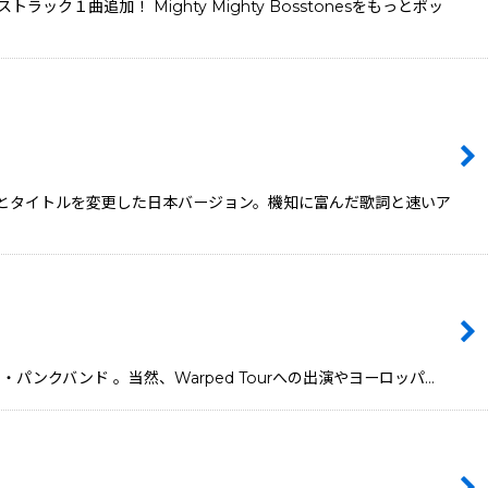
曲追加！ Mighty Mighty Bosstonesをもっとポッ
ャケットとタイトルを変更した日本バージョン。機知に富んだ歌詞と速いア
・パンクバンド 。当然、Warped Tourへの出演やヨーロッパ…