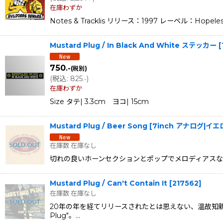
在庫わずか
Notes & Tracklis リリース：1997 レーベル：Hopeless R
Mustard Plug / In Black And White ステッカー
[
750
.-
(税別)
(
税込
:
825
)
.-
在庫わずか
Size タテ| 3.3cm ヨコ| 15cm
Mustard Plug / Beer Song [7inch アナログ
在庫数 在庫なし
切れの良いホーンセクションとポップでメロディアスなサウンド最高
Mustard Plug / Can't Contain It
[
217562
]
在庫数 在庫なし
20年の年を経てリリースされたとは思えない、温故知新
Plug"。…