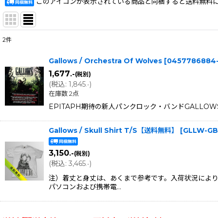
このアイコンが表示されている商品と同梱すると送料無料
2
件
表示数
:
Gallows / Orchestra Of Wolves
[
0457786884
在庫あり
1,677
.-
(税別)
(
税込
:
1,845
)
.-
並び順
:
在庫数 2点
EPITAPH期待の新人パンクロック・バンドGALLOW
Gallows / Skull Shirt T/S【送料無料】
[
GLLW-GB
3,150
.-
(税別)
(
税込
:
3,465
)
.-
注）着丈と身丈は、あくまで参考です。入荷状況により
パソコンおよび携帯電…