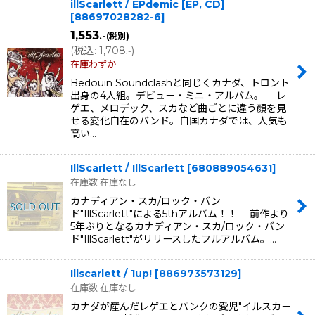
illScarlett / EPdemic [EP, CD]
[
88697028282-6
]
1,553
.-
(税別)
(
税込
:
1,708
)
.-
在庫わずか
Bedouin Soundclashと同じくカナダ、トロント
出身の4人組。デビュー・ミニ・アルバム。 レ
ゲエ、メロデック、スカなど曲ごとに違う顔を見
せる変化自在のバンド。自国カナダでは、人気も
高い…
IllScarlett / IllScarlett
[
680889054631
]
在庫数 在庫なし
カナディアン・スカ/ロック・バン
ド"IllScarlett"による5thアルバム！！ 前作より
5年ぶりとなるカナディアン・スカ/ロック・バン
ド"IllScarlett"がリリースしたフルアルバム。…
Illscarlett / 1up!
[
886973573129
]
在庫数 在庫なし
カナダが産んだレゲエとパンクの愛児"イルスカー