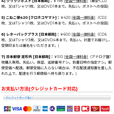
4) クリックポスト [日本郵政]：
￥198
[全国一律料金]
（最安!CD2
枚、又はTシャツ1枚、又はDVD1本まで。先払い。ポストへの投函)
5) こねこ便420 [クロネコヤマト]：
￥420
[全国一律料金]
（CD2
枚、又はTシャツ1枚、又はDVD1本まで。先払い。ポストへの投函)
6) レターパックプラス [日本郵政]：
￥600
[全国一律料金]
（CD6
枚、又はTシャツ3枚、又はDVD4本まで。先払い。対面でお届けし、
受領印または署名をいただきます。)
7) 日本郵便 定形外 [日本郵政]：
￥510
[全国一律料金]
（アナログ盤1
枚購入専用。先払い。保証、追跡番号ナシ。到着日時の指定ナシ。郵
便受箱へ配達。郵便受箱に入らない場合は、不在配達通知書を差し入
れた上で、配達を行う郵便局へ持ち戻ります。)
お支払い方法(クレジットカード対応)