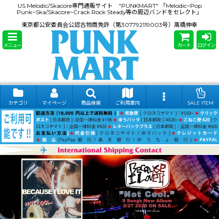
US Melodic/Skacore専門通販サイト "PUNKMART" 「Melodic~Pop
Punk~Ska/Skacore~Crack Rock Steady等の周辺バンドをセレクト」
東京都公安委員会公認古物商免許（第307792119003号）髙橋伸幸
メニュー
カート
ログイン
カテゴリ
マイページ
商品検索
ご利用案内
SALE ITEM