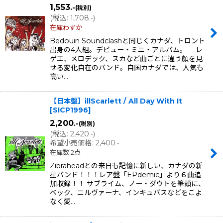
1,553
.-
(税別)
(
税込
:
1,708
)
並び順
:
.-
在庫わずか
Bedouin Soundclashと同じくカナダ、トロント
絞り込む
出身の4人組。デビュー・ミニ・アルバム。 レ
ゲエ、メロデック、スカなど曲ごとに違う顔を見
せる変化自在のバンド。自国カナダでは、人気も
高い…
【日本盤】illScarlett / All Day With It
[
SICP1996
]
2,200
.-
(税別)
(
税込
:
2,420
)
.-
希望小売価格
:
2,400
.-
在庫数 2点
Zibraheadとの来日も記憶に新しい、カナダの新
星バンド！！！レア盤「EPdemic」より６曲追
加収録！！ サブライム、ノー・ダウトを筆頭に、
ベック、ニルヴァーナ、インキュバスなどをこよ
なく愛…