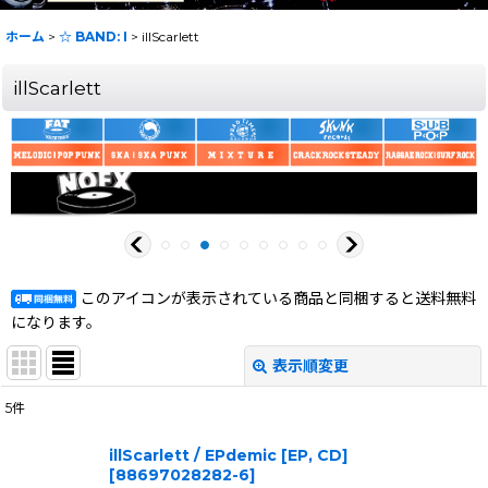
ホーム
>
☆ BAND: I
>
illScarlett
illScarlett
このアイコンが表示されている商品と同梱すると送料無料
になります。
表示順変更
閉じる
5
件
表示数
:
illScarlett / EPdemic [EP, CD]
[
88697028282-6
]
在庫あり