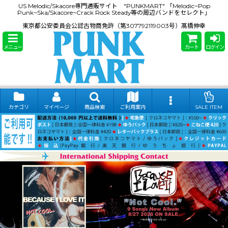
US Melodic/Skacore専門通販サイト "PUNKMART" 「Melodic~Pop
Punk~Ska/Skacore~Crack Rock Steady等の周辺バンドをセレクト」
東京都公安委員会公認古物商免許（第307792119003号）髙橋伸幸
メニュー
カート
ログイン
カテゴリ
マイページ
商品検索
ご利用案内
SALE ITEM