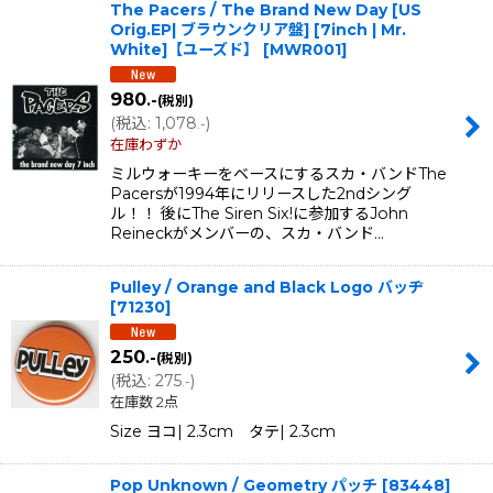
The Pacers ‎/ The Brand New Day [US
Orig.EP| ブラウンクリア盤] [7inch | Mr.
White]【ユーズド】
[
MWR001
]
980
.-
(税別)
(
税込
:
1,078
)
.-
在庫わずか
ミルウォーキーをベースにするスカ・バンドThe
Pacersが1994年にリリースした2ndシング
ル！！ 後にThe Siren Six!に参加するJohn
Reineckがメンバーの、スカ・バンド…
Pulley / Orange and Black Logo バッヂ
[
71230
]
250
.-
(税別)
(
税込
:
275
)
.-
在庫数 2点
Size ヨコ| 2.3cm タテ| 2.3cm
Pop Unknown / Geometry パッチ
[
83448
]