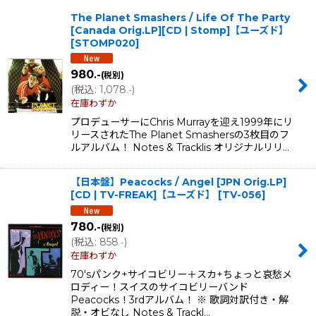
表示数
:
The Planet Smashers / Life Of The Party
[Canada Orig.LP][CD | Stomp]【ユーズド】
在庫あり
[
STOMP020
]
並び順
:
980
.-
(税別)
(
税込
:
1,078
)
.-
在庫わずか
絞り込む
プロデューサーにChris Murrayを迎え1999年にリ
リースされたThe Planet Smashersの3枚目のフ
ルアルバム！ Notes & Tracklis オリジナルリリ…
【日本盤】Peacocks / Angel [JPN Orig.LP]
[CD | TV-FREAK]【ユーズド】
[
TV-056
]
780
.-
(税別)
(
税込
:
858
)
.-
在庫わずか
70'sパンク+サイコビリー＋スカ+ちょっと哀愁メ
ロディー！スイスのサイコビリーバンド
Peacocks！3rdアルバム！ ※ 歌詞対訳付き・解
説・オビなし Notes & Trackl…