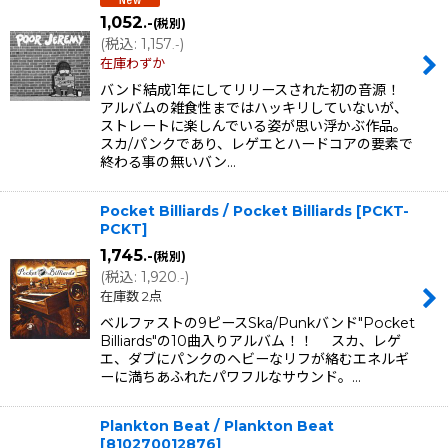
1,052
.-
(税別)
(
税込
:
1,157
)
.-
在庫わずか
バンド結成1年にしてリリースされた初の音源！
アルバムの雑食性まではハッキリしていないが、
ストレートに楽しんでいる姿が思い浮かぶ作品。
スカ/パンクであり、レゲエとハードコアの要素で
終わる事の無いバン…
Pocket Billiards / Pocket Billiards
[
PCKT-
PCKT
]
1,745
.-
(税別)
(
税込
:
1,920
)
.-
在庫数 2点
ベルファストの9ピースSka/Punkバンド"Pocket
Billiards"の10曲入りアルバム！！ スカ、レゲ
エ、ダブにパンクのヘビーなリフが絡むエネルギ
ーに満ちあふれたパワフルなサウンド。…
Plankton Beat / Plankton Beat
[
810270012876
]