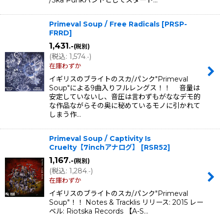
Primeval Soup / Free Radicals
[
PRSP-
FRRD
]
1,431
.-
(税別)
(
税込
:
1,574
)
.-
在庫わずか
イギリスのブライトのスカ/パンク"Primeval
Soup"による9曲入りフルレングス！！ 音量は
安定していないし、音圧は言わずもがななデモ的
な作品ながらその奥に秘めているモノに引かれて
しまう作…
Primeval Soup / Captivity Is
Cruelty【7inchアナログ】
[
RSR52
]
1,167
.-
(税別)
(
税込
:
1,284
)
.-
在庫わずか
イギリスのブライトのスカ/パンク"Primeval
Soup"！！ Notes & Tracklis リリース: 2015 レー
ベル: Riotska Records 【A-S…