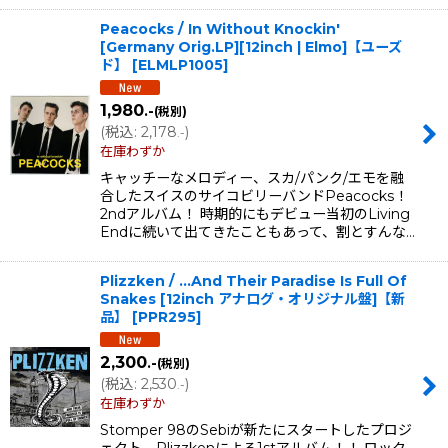
Peacocks / In Without Knockin'
[Germany Orig.LP][12inch | Elmo]【ユーズ
ド】
[
ELMLP1005
]
1,980
.-
(税別)
(
税込
:
2,178
)
.-
在庫わずか
キャッチーなメロディー、スカ/パンク/エモを融
合したスイスのサイコビリーバンドPeacocks！
2ndアルバム！ 時期的にもデビュー当初のLiving
Endに続いて出てきたこともあって、割とすんな…
Plizzken / ...And Their Paradise Is Full Of
Snakes [12inch アナログ・オリジナル盤]【新
品】
[
PPR295
]
2,300
.-
(税別)
(
税込
:
2,530
)
.-
在庫わずか
Stomper 98のSebiが新たにスタートしたプロジ
ェクト、Plizzkenによる1stアルバム！！ ロック