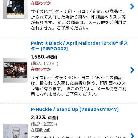
在庫わずか
サイズ(cm) タテ：61 × ヨコ：46 ※この商品は、
折られて入荷した為折り跡や、印刷面へのスレ等
が有ります。 ※この商品は、メール便をご利用に
なれません。ご了承ください。
Paint It Black / April Mailorder 12"x18" ポス
ター
[
PIBPO002
]
1,580
.-
(税別)
(
税込
:
1,738
)
.-
在庫わずか
サイズ(cm) タテ：30.5 × ヨコ：46 ※この商品
は、折られて入荷した為折り跡や、印刷面へのス
レ等が有ります。 ※この商品は、メール便をご利
用になれません。ご了承ください。
P-Nuckle / Stand Up
[
798304071047
]
2,323
.-
(税別)
(
税込
:
2,555
)
.-
在庫数 2点