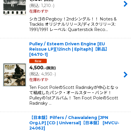
(
税込
:
1,210
)
.-
在庫わずか
シカゴのPegboy！2ndシングル！！ Notes &
Tracklis オリジナルリリース/ディスクリリース:
1991/1991 レーベル: Quarterstick Reco…
Pulley / Esteem Driven Engine [EU
Reissue LP][12inch | Epitaph]【新品】
[
6470-1
]
4,500
.-
(税別)
(
税込
:
4,950
)
.-
在庫わずか
Ten Foot PoleのScott Radinskyが中心となっ
て結成したパンク・オールスター・バンド！
Pulleyの1stアルバム！ Ten Foot PoleのScott
Radinsky …
【日本盤】Pilfers / Chawalaleng [JPN
Org.LP] [CD | Universal]【日本盤】
[
MVCU-
24062
]