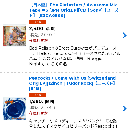
【日本盤】The Pietasters / Awesome Mix
Tape #6 [JPN Orig.LP][CD | Sony]【ユーズ
ド】
[
ESCA6866
]
2,400
.-
(税別)
(
税込
:
2,640
)
.-
在庫わずか
Bad RelisionのBrett Gurewitzがプロデュース
し、Hellcat Recordsからリリースされた5thアル
バム！ このアルバムは、映画「Boogie
Nights」からその名…
Peacocks / Come With Us [Switzerland
Orig.LP][12inch | Tudor Rock]【ユーズド】
[
8115
]
1,980
.-
(税別)
(
税込
:
2,178
)
.-
在庫わずか
キャッチーなメロディー、スカ/パンク/エモを融
合したスイスのサイコビリーバンドPeacocks！