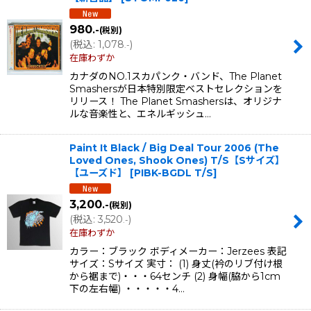
980
.-
(税別)
(
税込
:
1,078
)
.-
在庫わずか
カナダのNO.1スカパンク・バンド、The Planet
Smashersが日本特別限定ベストセレクションを
リリース！ The Planet Smashersは、オリジナ
ルな音楽性と、エネルギッシュ…
Paint It Black / Big Deal Tour 2006 (The
Loved Ones, Shook Ones) T/S【Sサイズ】
【ユーズド】
[
PIBK-BGDL T/S
]
3,200
.-
(税別)
(
税込
:
3,520
)
.-
在庫わずか
カラー：ブラック ボディメーカー：Jerzees 表記
サイズ：Sサイズ 実寸： (1) 身丈(衿のリブ付け根
から裾まで)・・・64センチ (2) 身幅(脇から1cm
下の左右幅) ・・・・・4…