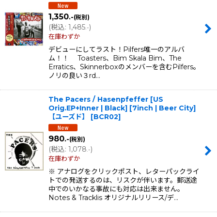
1,350
.-
(税別)
(
税込
:
1,485
)
.-
在庫わずか
デビューにしてラスト！Pilfers唯一のアルバ
ム！！ Toasters、Bim Skala Bim、The
Erratics、Skinnerboxのメンバーを含むPilfers。
ノリの良い３rd…
The Pacers / Hasenpfeffer [US
Orig.EP+Inner | Black] [7inch | Beer City]
【ユーズド】
[
BCR02
]
980
.-
(税別)
(
税込
:
1,078
)
.-
在庫わずか
※ アナログをクリックポスト、レターパックライ
トでの発送するのは、リスクが伴います。郵送途
中でのいかなる事故にも対応は出来ません。
Notes & Tracklis オリジナルリリース/デ…