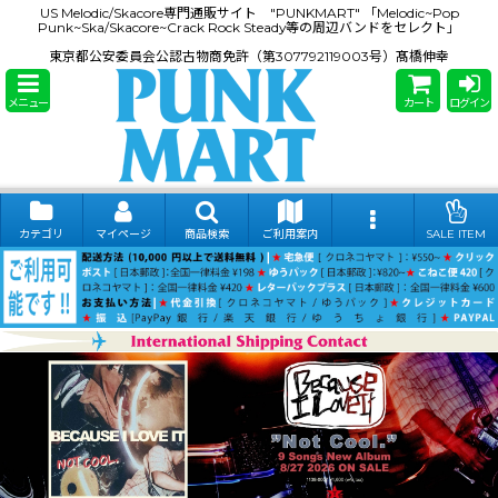
US Melodic/Skacore専門通販サイト "PUNKMART" 「Melodic~Pop
Punk~Ska/Skacore~Crack Rock Steady等の周辺バンドをセレクト」
東京都公安委員会公認古物商免許（第307792119003号）髙橋伸幸
メニュー
カート
ログイン
カテゴリ
マイページ
商品検索
ご利用案内
SALE ITEM