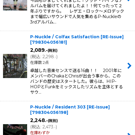
今回もかましてくれました！グッド・バイブなア
ルバムを届けてくれましたよ！！何てったって２
年ぶりですから。 レゲエ・ロック〜メロデック
まで幅広いサウンドで人気を集めるP-Nuckleの
3rdアルバム…
P-Nuckle / Colfax Satisfaction [RE-Issue]
[
798304056181
]
2,089
.-
(税別)
(
税込
:
2,298
)
.-
在庫数 2点
卓越した音楽センスで送る16曲！！ 2001年に
メンバーのChakaとChrisが出会う事から、この
バンドの歴史はスタートした。彼らは、HIP-
HOPとFunkをミックスしたリズムを主体とする
サウ…
P-Nuckle / Resident 303 [RE-Issue]
[
798304056198
]
2,248
.-
(税別)
(
税込
:
2,473
)
.-
在庫わずか