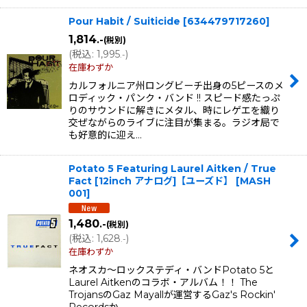
Pour Habit / Suiticide
[
634479717260
]
1,814
.-
(税別)
(
税込
:
1,995
)
.-
在庫わずか
カルフォルニア州ロングビーチ出身の5ピースのメ
ロディック・パンク・バンド !! スピード感たっぷ
りのサウンドに解きにメタル、時にレゲエを織り
交ぜながらのライブに注目が集まる。ラジオ局で
も好意的に迎え…
Potato 5 Featuring Laurel Aitken / True
Fact [12inch アナログ]【ユーズド】
[
MASH
001
]
1,480
.-
(税別)
(
税込
:
1,628
)
.-
在庫わずか
ネオスカ〜ロックステディ・バンドPotato 5と
Laurel Aitkenのコラボ・アルバム！！ The
TrojansのGaz Mayallが運営するGaz's Rockin'