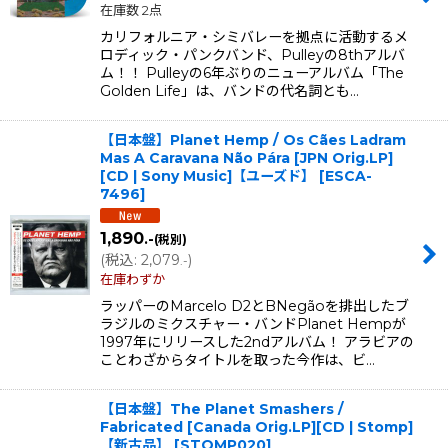
在庫数 2点
カリフォルニア・シミバレーを拠点に活動するメ
ロディック・パンクバンド、Pulleyの8thアルバ
ム！！ Pulleyの6年ぶりのニューアルバム「The
Golden Life」は、バンドの代名詞とも…
【日本盤】Planet Hemp / Os Cães Ladram
Mas A Caravana Não Pára [JPN Orig.LP]
[CD | Sony Music]【ユーズド】
[
ESCA-
7496
]
1,890
.-
(税別)
(
税込
:
2,079
)
.-
在庫わずか
ラッパーのMarcelo D2とBNegãoを排出したブ
ラジルのミクスチャー・バンドPlanet Hempが
1997年にリリースした2ndアルバム！ アラビアの
ことわざからタイトルを取った今作は、ビ…
【日本盤】The Planet Smashers /
Fabricated [Canada Orig.LP][CD | Stomp]
【新古品】
[
STOMP020
]