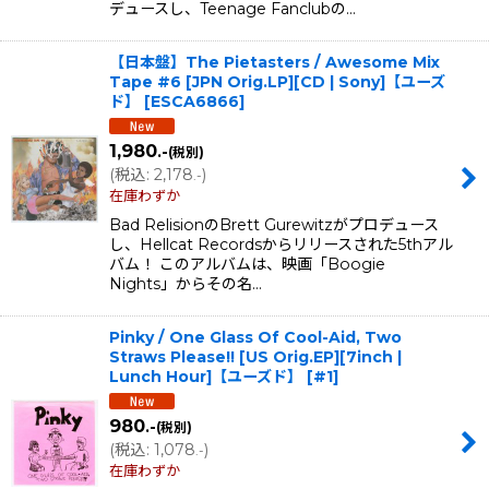
デュースし、Teenage Fanclubの…
【日本盤】The Pietasters / Awesome Mix
Tape #6 [JPN Orig.LP][CD | Sony]【ユーズ
ド】
[
ESCA6866
]
1,980
.-
(税別)
(
税込
:
2,178
)
.-
在庫わずか
Bad RelisionのBrett Gurewitzがプロデュース
し、Hellcat Recordsからリリースされた5thアル
バム！ このアルバムは、映画「Boogie
Nights」からその名…
Pinky / One Glass Of Cool-Aid, Two
Straws Please!! [US Orig.EP][7inch |
Lunch Hour]【ユーズド】
[
#1
]
980
.-
(税別)
(
税込
:
1,078
)
.-
在庫わずか