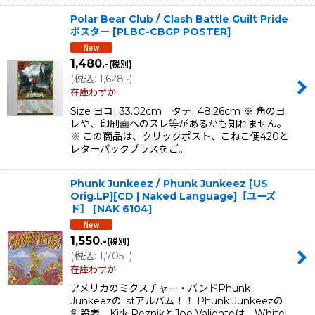
Polar Bear Club / Clash Battle Guilt Pride
ポスター
[
PLBC-CBGP POSTER
]
1,480
.-
(税別)
(
税込
:
1,628
)
.-
在庫わずか
Size ヨコ| 33.02cm タテ| 48.26cm ※ 角のヨ
レや、印刷面へのスレ等があるかも知れません。
※ この商品は、クリックポスト、こねこ便420と
レターパックプラスをご…
Phunk Junkeez / Phunk Junkeez [US
Orig.LP][CD | Naked Language]【ユーズ
ド】
[
NAK 6104
]
1,550
.-
(税別)
(
税込
:
1,705
)
.-
在庫わずか
アメリカのミクスチャー・バンドPhunk
Junkeezの1stアルバム！！ Phunk Junkeezの
創設者、Kirk ReznikとJoe Valienteは、White