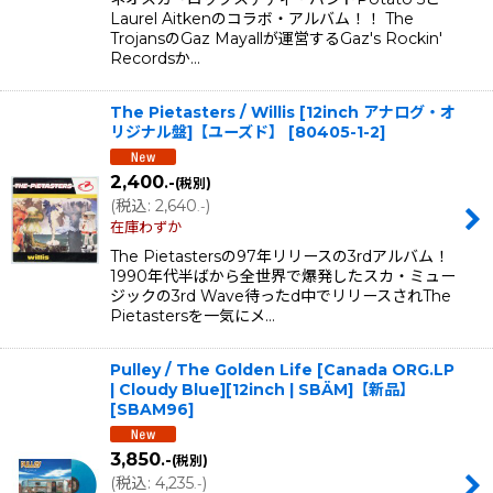
Laurel Aitkenのコラボ・アルバム！！ The
TrojansのGaz Mayallが運営するGaz's Rockin'
Recordsか…
The Pietasters / Willis [12inch アナログ・オ
リジナル盤]【ユーズド】
[
80405-1-2
]
2,400
.-
(税別)
(
税込
:
2,640
)
.-
在庫わずか
The Pietastersの97年リリースの3rdアルバム！
1990年代半ばから全世界で爆発したスカ・ミュー
ジックの3rd Wave待ったd中でリリースされThe
Pietastersを一気にメ…
Pulley / The Golden Life [Canada ORG.LP
| Cloudy Blue][12inch | SBÄM]【新品】
[
SBAM96
]
3,850
.-
(税別)
(
税込
:
4,235
)
.-