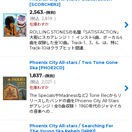
[
SCORCHER2
]
2,563
.-
(税別)
(
税込
:
2,819
)
.-
在庫わずか
ROLLING STONESの名盤「SATISFACTION」
大胆にスカアレンジ！！ インスト6曲、ボーカル4
曲を収録した全10曲。Track-1、3、6、は、特に
Track-10はクラブヒット間違…
Phoenix City All-stars / Two Tone Gone
Ska
[
PHOE2CD
]
1,837
.-
(税別)
(
税込
:
2,021
)
.-
在庫わずか
The SpecialsやMadnessなど2 Tone Recからリ
リースしたバンドの曲をPhoenix City All-Stars
がアレンジ！全8曲収録！ 1960年代のジャマイカ
の音楽への…
Phoenix City All-stars / Searching For
The Young Ska Rebels
[
HPR1
]