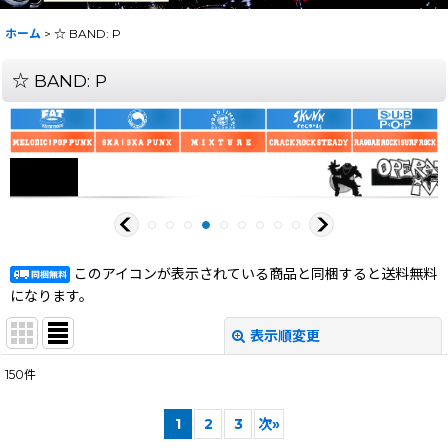
ホーム
>
☆ BAND: P
☆ BAND: P
このアイコンが表示されている商品と同梱すると送料無料
になります。
表示順変更
閉じる
150
件
サブカテゴリ
:
1
2
3
次
»