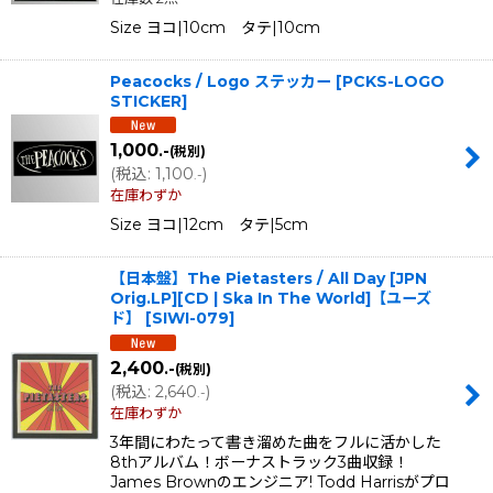
Size ヨコ|10cm タテ|10cm
Peacocks / Logo ステッカー
[
PCKS-LOGO
STICKER
]
1,000
.-
(税別)
(
税込
:
1,100
)
.-
在庫わずか
Size ヨコ|12cm タテ|5cm
【日本盤】The Pietasters / All Day [JPN
Orig.LP][CD | Ska In The World]【ユーズ
ド】
[
SIWI-079
]
2,400
.-
(税別)
(
税込
:
2,640
)
.-
在庫わずか
3年間にわたって書き溜めた曲をフルに活かした
8thアルバム！ボーナストラック3曲収録！
James Brownのエンジニア! Todd Harrisがプロ