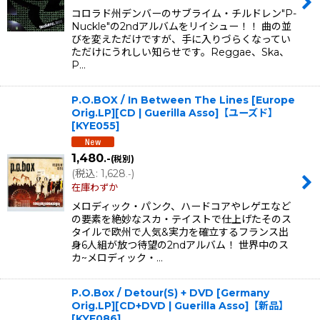
コロラド州デンバーのサブライム・チルドレン"P-
Nuckle"の2ndアルバムをリイシュー！！ 曲の並
びを変えただけですが、手に入りづらくなってい
ただけにうれしい知らせです。Reggae、Ska、
P…
P.O.BOX / In Between The Lines [Europe
Orig.LP][CD | Guerilla Asso]【ユーズド】
[
KYE055
]
1,480
.-
(税別)
(
税込
:
1,628
)
.-
在庫わずか
メロディック・パンク、ハードコアやレゲエなど
の要素を絶妙なスカ・テイストで仕上げたそのス
タイルで欧州で人気&実力を確立するフランス出
身6人組が放つ待望の2ndアルバム！ 世界中のス
カ~メロディック・…
P.O.Box / Detour(S) + DVD [Germany
Orig.LP][CD+DVD | Guerilla Asso]【新品】
[
KYE086
]