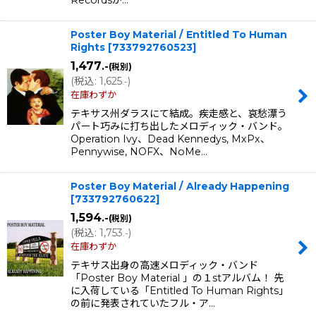
Recordsか…
Poster Boy Material / Entitled To Human
Rights
[
733792760523
]
1,477
.-
(税別)
(
税込
:
1,625
)
.-
在庫わずか
テキサス州ダラスにて結成。疾走感と、哀愁漂う
パート巧みに打ち出したメロディック・バンド。
Operation Ivy、Dead Kennedys, MxPx、
Pennywise, NOFX、NoMe…
Poster Boy Material / Already Happening
[
733792760622
]
1,594
.-
(税別)
(
税込
:
1,753
)
.-
在庫わずか
テキサス出身の高速メロディック・バンド
「Poster Boy Material 」の１stアルバム！ 先
に入荷している「Entitled To Human Rights」
の前に発表されていたフル・ア…