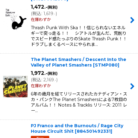
1,472
.-
(税別)
(
税込
:
1,619
)
.-
在庫わずか
Thrash Punk With Ska！！信じられないエネル
ギーで突っ走る！！ シアトルが生んだ、荒削り
でスピード感たっぷりのSkate Thrash Punk！！
ドラブしまくるベースにやられま…
The Planet Smashers / Descent Into the
Valley of Planet Smashers
[
STMP080
]
1,972
.-
(税別)
(
税込
:
2,169
)
.-
在庫わずか
6年の歳月を経てリリースされたカナディアン・ス
カ・パンクThe Planet Smashersによる7枚目の
アルバム！！ Notes & Tracklis リリース: 2011 レ
ー…
PJ Franco and the Burnouts / Rage City
House Circuit Shit
[
884501492331
]