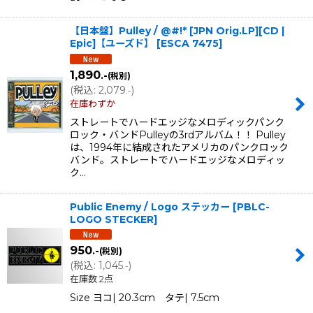
【日本盤】Pulley / @#!* [JPN Orig.LP][CD |
Epic]【ユーズド】
[
ESCA 7475
]
1,890
.-
(税別)
(
税込
:
2,079
)
.-
在庫わずか
ストレートでハードエッジなメロディックパンク
ロック・バンドPulleyの3rdアルバム！！ Pulley
は、1994年に結成されたアメリカのパンクロック
バンド。ストレートでハードエッジなメロディッ
ク…
Public Enemy / Logo ステッカー
[
PBLC-
LOGO STECKER
]
950
.-
(税別)
(
税込
:
1,045
)
.-
在庫数 2点
Size ヨコ| 20.3cm タテ| 7.5cm