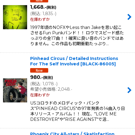
1,668
.-
(税別)
(
税込
:
1,835
)
.-
在庫わずか
1997年頃のNOFXやLess than Jakeを思い起こ
させるFun Punkバンド！！ ロウでスピード感た
っぷりの全17曲！！確実に良い音のバンドではあ
りません。この作品も初期衝動たっぷり…
Pinhead Circus / Detailed Instructions
For The Self Involved
[
BLACK-86005
]
980
.-
(税別)
(
税込
:
1,078
)
.-
希望小売価格
:
2,048
.-
在庫わずか
USコロラドのメロディック・パンク
ス"PINHEAD CIRCUS"の97年発表の14曲入り日
本リリース・アルバム！！ 現在、"LOVE ME
DESTROYER"や"RISE AGAINST"で活…
Phoenix City All-stars / Skatisfaction