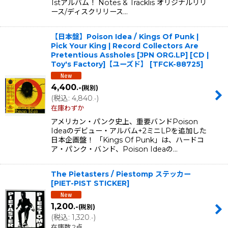
1stアルバム！ Notes & Tracklis オリジナルリリ
ース/ディスクリリース…
【日本盤】Poison Idea / Kings Of Punk |
Pick Your King | Record Collectors Are
Pretentious Assholes [JPN ORG.LP] [CD |
Toy's Factory]【ユーズド】
[
TFCK-88725
]
4,400
.-
(税別)
(
税込
:
4,840
)
.-
在庫わずか
アメリカン・パンク史上、重要バンドPoison
Ideaのデビュー・アルバム+2ミニLPを追加した
日本企画盤！ 「Kings Of Punk」は、ハードコ
ア・パンク・バンド、Poison Ideaの…
The Pietasters / Piestomp ステッカー
[
PIET-PIST STICKER
]
1,200
.-
(税別)
(
税込
:
1,320
)
.-
在庫数 2点