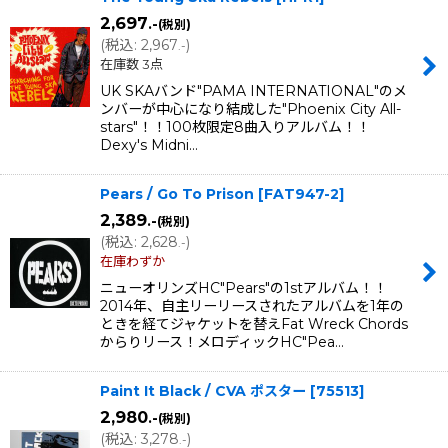
2,697
.-
(税別)
(
税込
:
2,967
)
.-
在庫数 3点
UK SKAバンド"PAMA INTERNATIONAL"のメ
ンバーが中心になり結成した"Phoenix City All-
stars"！！100枚限定8曲入りアルバム！！
Dexy's Midni…
Pears / Go To Prison
[
FAT947-2
]
2,389
.-
(税別)
(
税込
:
2,628
)
.-
在庫わずか
ニューオリンズHC"Pears"の1stアルバム！！
2014年、自主リーリースされたアルバムを1年の
ときを経てジャケットを替えFat Wreck Chords
からりリース！メロディックHC"Pea…
Paint It Black / CVA ポスター
[
75513
]
2,980
.-
(税別)
(
税込
:
3,278
)
.-