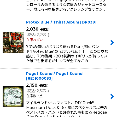
ンロールの燃えるような感情のジェットコースタ
ー、燃える魂を揺さぶるアグレッシブなサウン…
Protex Blue / Thirst Album
[
DR039
]
2,030
.-
(税別)
(
税込
:
2,233
)
.-
在庫わずか
70'sの匂いがばりばり伝わるPunk/Skaバン
ド"Protex Blue"の1stアルバム！！ このロウな
感じ、70's後期〜80's初期のイギリスが持ってい
た誰でも出来るがセンスが全てなこの…
Puget Sound / Puget Sound
[
REJ1000033
]
2,150
.-
(税別)
(
税込
:
2,365
)
.-
在庫数 3点
アイルランド/ベルファスト、DIY Punk!!
Maximum Rock & Roll誌にスペシャルズ以来の
ベストスカ・バンドと評された事もあるReggae
/Ska Punkバンドとしてスタート…