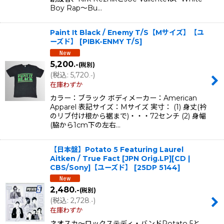
Boy Rap〜Bu…
Paint It Black / Enemy T/S【Mサイズ】【ユ
ーズド】
[
PIBK-ENMY T/S
]
5,200
.-
(税別)
(
税込
:
5,720
)
.-
在庫わずか
カラー：ブラック ボディメーカー：American
Apparel 表記サイズ：Mサイズ 実寸： (1) 身丈(衿
のリブ付け根から裾まで)・・・72センチ (2) 身幅
(脇から1cm下の左右…
【日本盤】Potato 5 Featuring Laurel
Aitken / True Fact [JPN Orig.LP][CD |
CBS/Sony]【ユーズド】
[
25DP 5144
]
2,480
.-
(税別)
(
税込
:
2,728
)
.-
在庫わずか
ネオスカ〜ロックステディ・バンドPotato 5と