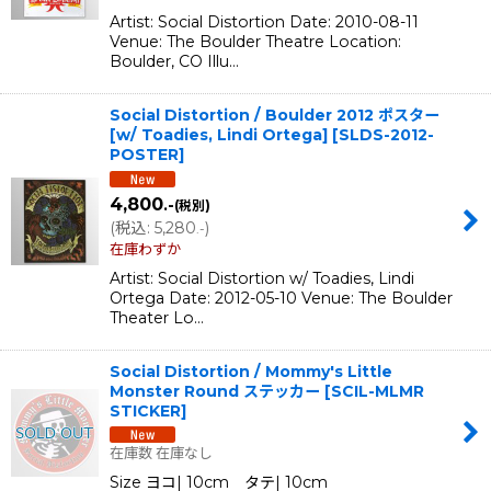
Artist: Social Distortion Date: 2010-08-11
Venue: The Boulder Theatre Location:
Boulder, CO Illu…
Social Distortion / Boulder 2012 ポスター
[w/ Toadies, Lindi Ortega]
[
SLDS-2012-
POSTER
]
4,800
.-
(税別)
(
税込
:
5,280
)
.-
在庫わずか
Artist: Social Distortion w/ Toadies, Lindi
Ortega Date: 2012-05-10 Venue: The Boulder
Theater Lo…
Social Distortion / Mommy's Little
Monster Round ステッカー
[
SCIL-MLMR
STICKER
]
在庫数 在庫なし
Size ヨコ| 10cm タテ| 10cm