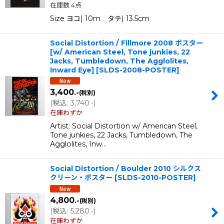
在庫数 4点
Size ヨコ| 10m タテ| 13.5cm
Social Distortion / Fillmore 2008 ポスター
[w/ American Steel, Tone junkies, 22
Jacks, Tumbledown, The Agglolites,
Inward Eye]
[
SLDS-2008-POSTER
]
3,400
.-
(税別)
(
税込
:
3,740
)
.-
在庫わずか
Artist: Social Distortion w/ American Steel,
Tone junkies, 22 Jacks, Tumbledown, The
Agglolites, Inw…
Social Distortion / Boulder 2010 シルクス
クリーン・ポスター
[
SLDS-2010-POSTER
]
4,800
.-
(税別)
(
税込
:
5,280
)
.-
在庫わずか