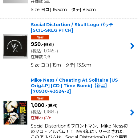
在庫数 5点
Size ヨコ| 16.5cm タテ| 8.5cm
Social Distortion / Skull Logo パッチ
[
SCIL-SKLG PTCH
]
950
.-
(税別)
(
税込
:
1,045
)
.-
在庫数 3点
Size ヨコ| 15m タテ| 13.5cm
Mike Ness / Cheating At Solitaire [US
Orig.LP] [CD | Time Bomb]【新品】
[
70930-43524-2
]
1,080
.-
(税別)
(
税込
:
1,188
)
.-
在庫わずか
Social Distortionのフロントマン、Mike Ness初
のソロ・アルバム！！ 1999年にリリースされた
このアルバムは、Social Distortionのパンク要素