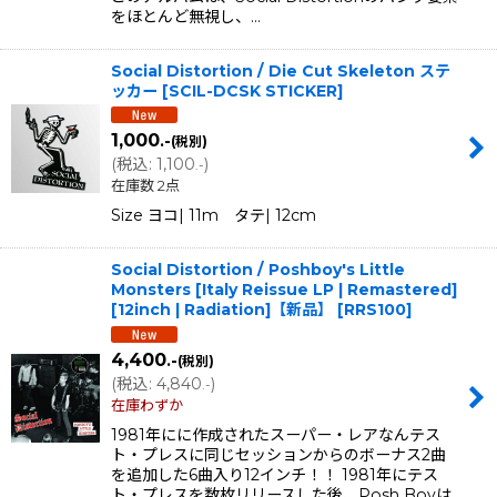
をほとんど無視し、…
Social Distortion / Die Cut Skeleton ステ
ッカー
[
SCIL-DCSK STICKER
]
1,000
.-
(税別)
(
税込
:
1,100
)
.-
在庫数 2点
Size ヨコ| 11m タテ| 12cm
Social Distortion / Poshboy's Little
Monsters [Italy Reissue LP | Remastered]
[12inch | Radiation]【新品】
[
RRS100
]
4,400
.-
(税別)
(
税込
:
4,840
)
.-
在庫わずか
1981年にに作成されたスーパー・レアなんテス
ト・プレスに同じセッションからのボーナス2曲
を追加した6曲入り12インチ！！ 1981年にテス
ト・プレスを数枚リリースした後、Posh Boyは