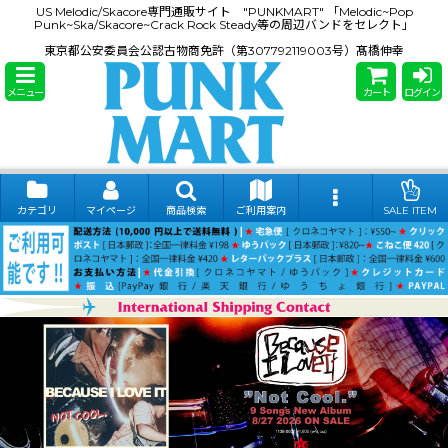
US Melodic/Skacore専門通販サイト "PUNKMART" 「Melodic~Pop
Punk~Ska/Skacore~Crack Rock Steady等の周辺バンドをセレクト」
東京都公安委員会公認古物商免許（第307792119003号）髙橋伸幸
メニュー
カート
ログイン
カテゴリ
マイページ
商品検索
ご利用案内
SALE ITEM