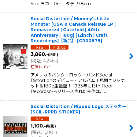
Size ヨコ| 10m タテ| 9.8cm
Social Distortion / Mommy's Little
Monster [USA & Canada Reissue LP |
Remastered | Gatefold | 40th
Anniversary | 180g] [12inch | Craft
Recordings]【新品】
[
CR00679
]
3,860
.-
(税別)
(
税込
:
4,246
)
.-
在庫わずか
アメリカのパンク・ロック・バンドSocial
Distortionのデビュー・アルバム！見開きジャケ
ット＆180g重量盤！ 1983年に13th Floor
Recordsからリリースされた今作は、…
Social Distortion / Ripped Logo ステッカー
[
SCIL-RPPD STICKER
]
1,100
.-
(税別)
(
税込
:
1,210
)
.-