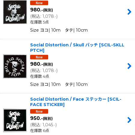
980
.-
(税別)
並び順
:
(
税込
:
1,078
)
.-
在庫数 5点
絞り込む
Size ヨコ| 10m タテ| 10cm
Social Distortion / Skull パッチ
[
SCIL-SKLL
PTCH
]
980
.-
(税別)
(
税込
:
1,078
)
.-
在庫数 4点
Size ヨコ| 10m タテ| 10cm
Social Distortion / Face ステッカー
[
SCIL-
FACE STICKER
]
950
.-
(税別)
(
税込
:
1,045
)
.-
在庫数 6点