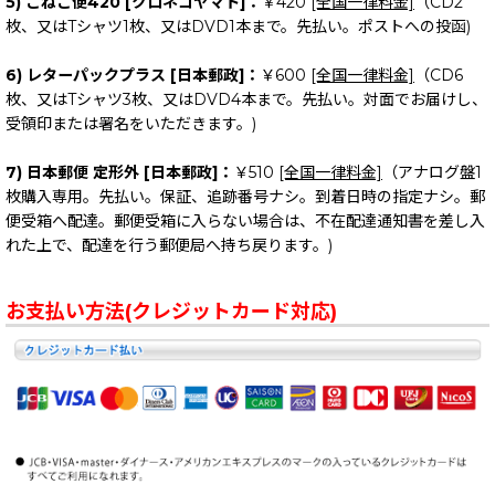
5) こねこ便420 [クロネコヤマト]：
￥420
[全国一律料金]
（CD2
枚、又はTシャツ1枚、又はDVD1本まで。先払い。ポストへの投函)
6) レターパックプラス [日本郵政]：
￥600
[全国一律料金]
（CD6
枚、又はTシャツ3枚、又はDVD4本まで。先払い。対面でお届けし、
受領印または署名をいただきます。)
7) 日本郵便 定形外 [日本郵政]：
￥510
[全国一律料金]
（アナログ盤1
枚購入専用。先払い。保証、追跡番号ナシ。到着日時の指定ナシ。郵
便受箱へ配達。郵便受箱に入らない場合は、不在配達通知書を差し入
れた上で、配達を行う郵便局へ持ち戻ります。)
お支払い方法(クレジットカード対応)