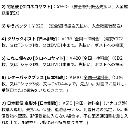
2) 宅急便 [クロネコヤマト]：
￥550~（安全!銀行振込先払い、入金確
認後配送）
3) ゆうパック：
￥820~（安全!銀行振込先払い、入金確認後配送）
4) クリックポスト [日本郵政]：
￥198
[全国一律料金]
（最安!CD2
枚、又はTシャツ1枚、又はDVD1本まで。先払い。ポストへの投函)
5) こねこ便420 [クロネコヤマト]：
￥420
[全国一律料金]
（CD2
枚、又はTシャツ1枚、又はDVD1本まで。先払い。ポストへの投函)
6) レターパックプラス [日本郵政]：
￥600
[全国一律料金]
（CD6
枚、又はTシャツ3枚、又はDVD4本まで。先払い。対面でお届けし、
受領印または署名をいただきます。)
7) 日本郵便 定形外 [日本郵政]：
￥510
[全国一律料金]
（アナログ盤1
枚購入専用。先払い。保証、追跡番号ナシ。到着日時の指定ナシ。郵
便受箱へ配達。郵便受箱に入らない場合は、不在配達通知書を差し入
れた上で、配達を行う郵便局へ持ち戻ります。)