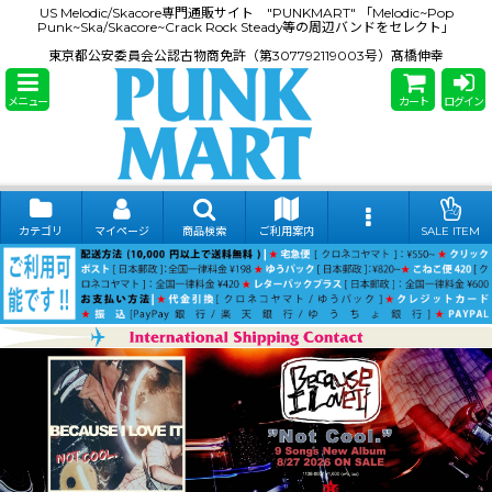
US Melodic/Skacore専門通販サイト "PUNKMART" 「Melodic~Pop
Punk~Ska/Skacore~Crack Rock Steady等の周辺バンドをセレクト」
東京都公安委員会公認古物商免許（第307792119003号）髙橋伸幸
メニュー
カート
ログイン
カテゴリ
マイページ
商品検索
ご利用案内
SALE ITEM