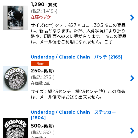
1,290
.-
(税別)
(
税込
:
1,419
)
並び順
:
.-
在庫わずか
サイズ(cm) タテ：45.7 × ヨコ：30.5 ※この商品
絞り込む
は、新品となります。ただ、入荷状況により折り
跡や、印刷面へのスレ等が有ります。 ※この商品
は、メール便をご利用になれません。ご了…
Underdog / Classic Chain バッチ
[
2165
]
250
.-
(税別)
(
税込
:
275
)
.-
在庫数 2点
サイズ：縦2.5センチ 横2.5センチ 注）この商品
は、メール便ではお送り出来ません。
Underdog / Classic Chain ステッカー
[
1804
]
500
.-
(税別)
(
税込
:
550
)
.-