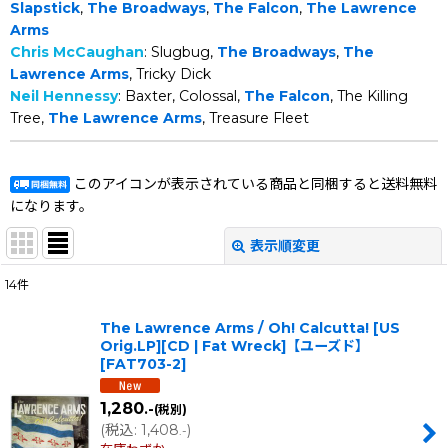
Slapstick
,
The Broadways
,
The Falcon
,
The Lawrence
Arms
Chris McCaughan
: Slugbug,
The Broadways
,
The
Lawrence Arms
, Tricky Dick
Neil Hennessy
: Baxter, Colossal,
The Falcon
, The Killing
Tree,
The Lawrence Arms
, Treasure Fleet
このアイコンが表示されている商品と同梱すると送料無料
になります。
表示順変更
閉じる
14
件
表示数
:
The Lawrence Arms / Oh! Calcutta! [US
Orig.LP][CD | Fat Wreck]【ユーズド】
在庫あり
[
FAT703-2
]
並び順
:
1,280
.-
(税別)
(
税込
:
1,408
)
.-