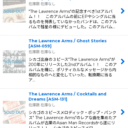
在庫数 在庫なし
"The Lawrence Arms"の記念すべき1stアルバ
ム！！ このアルバムの前にEPやシングルに当
るものを発表していなかったバンドは、このアル
バムで彗星の様にデビューした。このアルバム…
The Lawrence Arms / Ghost Stories
[
ASM-059
]
在庫数 在庫なし
シカゴ出身の３ピース"The Lawrence Arms"が
200年にリリースした2ndアルバム！！ このア
ルバムを機に、ポリティカルなメッセージから内
相的なものへと変化していった、転換期に当る
ア…
The Lawrence Arms / Cocktails and
Dreams
[
ASM-131
]
在庫数 在庫なし
シカゴの３ピースメロディック・ポップ・パンク
ス" The Lawrence Arms"のレアな曲を集めたア
ルバムが古巣のAsian Man Recordsから遂にリ
リース！！ シカゴの３ピースメロ…