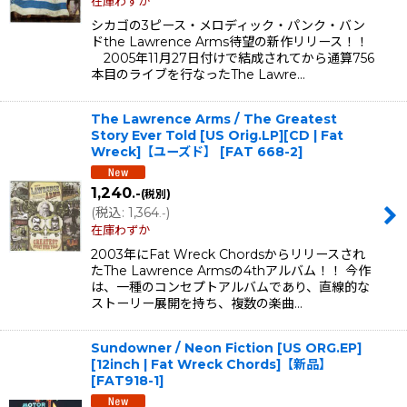
絞り込む
在庫わずか
シカゴの3ピース・メロディック・パンク・バン
ドthe Lawrence Arms待望の新作リリース！！
2005年11月27日付けで結成されてから通算756
本目のライブを行なったThe Lawre…
The Lawrence Arms / The Greatest
Story Ever Told [US Orig.LP][CD | Fat
Wreck]【ユーズド】
[
FAT 668-2
]
1,240
.-
(税別)
(
税込
:
1,364
)
.-
在庫わずか
2003年にFat Wreck Chordsからリリースされ
たThe Lawrence Armsの4thアルバム！！ 今作
は、一種のコンセプトアルバムであり、直線的な
ストーリー展開を持ち、複数の楽曲…
Sundowner / Neon Fiction [US ORG.EP]
[12inch | Fat Wreck Chords]【新品】
[
FAT918-1
]