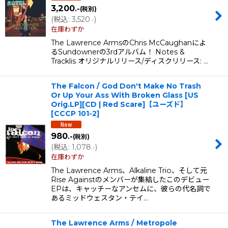
3,200
.-
(税別)
(
税込
:
3,520
)
.-
在庫わずか
The Lawrence ArmsのChris McCaughanによ
るSundownerの3rdアルバム！ Notes &
Tracklis オリジナルリリース/ディスクリリース: …
The Falcon / God Don't Make No Trash
Or Up Your Ass With Broken Glass [US
Orig.LP][CD | Red Scare]【ユーズド】
[
CCCP 101-2
]
980
.-
(税別)
(
税込
:
1,078
)
.-
在庫わずか
The Lawrence Arms、Alkaline Trio、そして元
Rise Againstのメンバーが集結したこのデビュー
EPは、キャッチーなアンセムに、彼らの代名詞で
あるミッドウェスタン・テイ…
The Lawrence Arms / Metropole