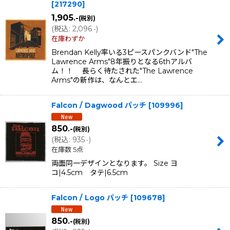
[
217290
]
1,905
.-
(税別)
(
税込
:
2,096
)
.-
在庫わずか
Brendan Kelly率いる3ピースパンクバンド"The
Lawrence Arms"8年振りとなる6thアルバ
ム！！ 長らく待たされた"The Lawrence
Arms"の新作は、なんとエ…
Falcon / Dagwood パッチ
[
109996
]
850
.-
(税別)
(
税込
:
935
)
.-
在庫数 5点
両面同一デザインとなります。 Size ヨ
コ|4.5cm タテ|6.5cm
Falcon / Logo パッチ
[
109678
]
850
.-
(税別)