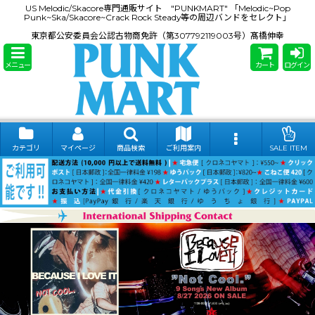
US Melodic/Skacore専門通販サイト "PUNKMART" 「Melodic~Pop
Punk~Ska/Skacore~Crack Rock Steady等の周辺バンドをセレクト」
東京都公安委員会公認古物商免許（第307792119003号）髙橋伸幸
メニュー
カート
ログイン
カテゴリ
マイページ
商品検索
ご利用案内
SALE ITEM