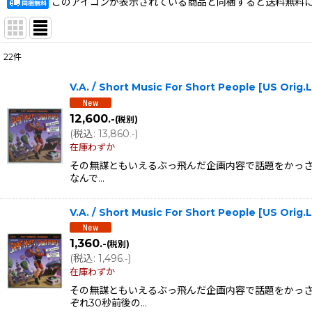
このアイコンが表示されている商品と同梱すると送料無料
22
件
表示数
:
V.A. / Short Music For Short People [US Ori
在庫あり
12,600
.-
(税別)
並び順
:
(
税込
:
13,860
)
.-
在庫わずか
その無謀ともいえるぶっ飛んだ企画内容で話題をかっさらっ
なんで…
V.A. / Short Music For Short People [US Or
1,360
.-
(税別)
(
税込
:
1,496
)
.-
在庫わずか
その無謀ともいえるぶっ飛んだ企画内容で話題をかっさ
ぞれ30秒前後の…