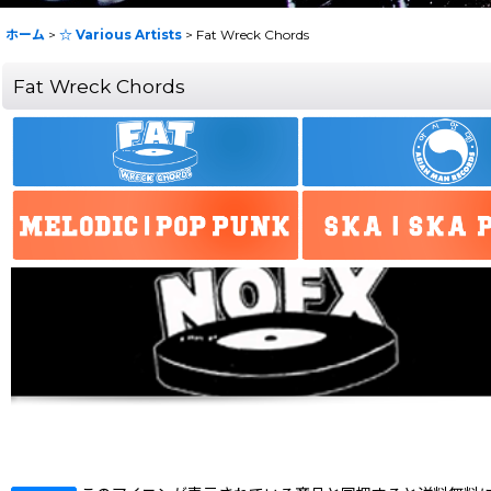
ホーム
>
☆ Various Artists
>
Fat Wreck Chords
Fat Wreck Chords