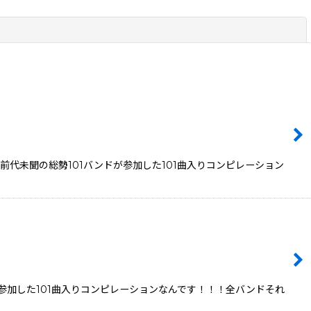
閉じる
ら前代未聞の総勢101バンドが参加した101曲入りコンピレーション
参加した101曲入りコンピレーションなんです！！！全バンドそれ