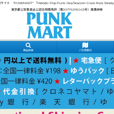
門通販サイト "PUNKMART" 「Melodic~Pop Punk~Ska/Skacore~Crack Rock
東京都公安委員会公認古物商免許（第307792119003号）髙橋伸幸
商品検索
ご利用案内