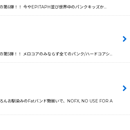
ICの第6弾！！ 今やEPITAPH並び世界中のパンクキッズか…
SICの第5弾！！ メロコアのみならず全てのパンク/ハードコアシ…
染みのFatバンド勢揃いで、NOFX, NO USE FOR A