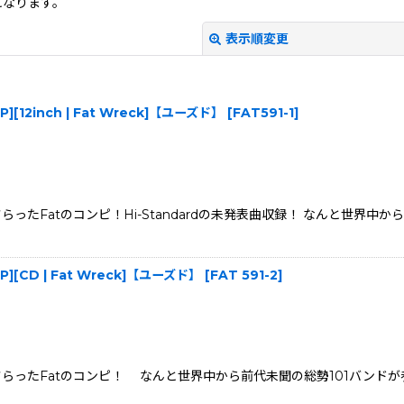
になります。
表示順変更
g.LP][12inch | Fat Wreck]【ユーズド】
[
FAT591-1
]
たFatのコンピ！Hi-Standardの未発表曲収録！ なんと世界中か
絞り込む
ig.LP][CD | Fat Wreck]【ユーズド】
[
FAT 591-2
]
らったFatのコンピ！ なんと世界中から前代未聞の総勢101バンドが