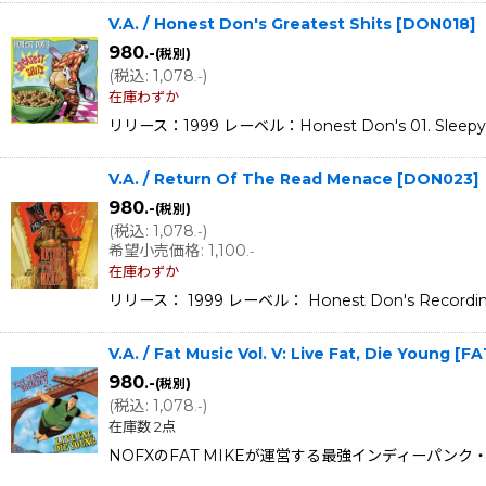
V.A. / Honest Don's Greatest Shits
[
DON018
]
980
.-
(税別)
(
税込
:
1,078
)
.-
在庫わずか
リリース：1999 レーベル：Honest Don's 01. Sleepy Soli
V.A. / Return Of The Read Menace
[
DON023
]
980
.-
(税別)
(
税込
:
1,078
)
.-
希望小売価格
:
1,100
.-
在庫わずか
リリース： 1999 レーベル： Honest Don's Recordings 01
V.A. / Fat Music Vol. V: Live Fat, Die Young
[
FA
980
.-
(税別)
(
税込
:
1,078
)
.-
在庫数 2点
NOFXのFAT MIKEが運営する最強インディーパンク・