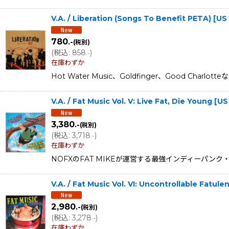
V.A. / Liberation (Songs To Benefit PETA) 
780
.-
(税別)
(
税込
:
858
)
.-
在庫わずか
Hot Water Music、Goldfinger、Good
V.A. / Fat Music Vol. V: Live Fat, Die Young
3,380
.-
(税別)
(
税込
:
3,718
)
.-
在庫わずか
NOFXのFAT MIKEが運営する最強インディーパンク・
V.A. / Fat Music Vol. VI: Uncontrollable Fat
2,980
.-
(税別)
(
税込
:
3,278
)
.-
在庫わずか