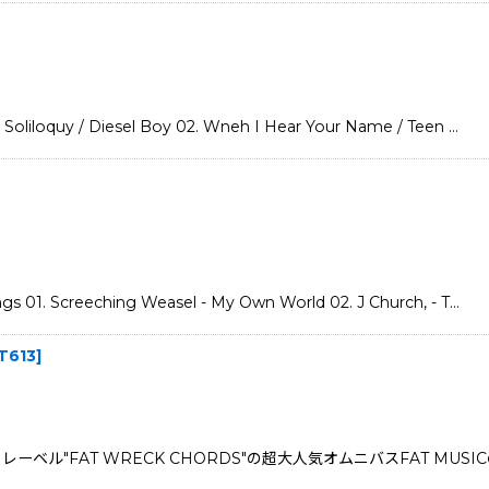
loquy / Diesel Boy 02. Wneh I Hear Your Name / Teen …
. Screeching Weasel - My Own World 02. J Church, - T…
T613
]
レーベル"FAT WRECK CHORDS"の超大人気オムニバスFAT MU