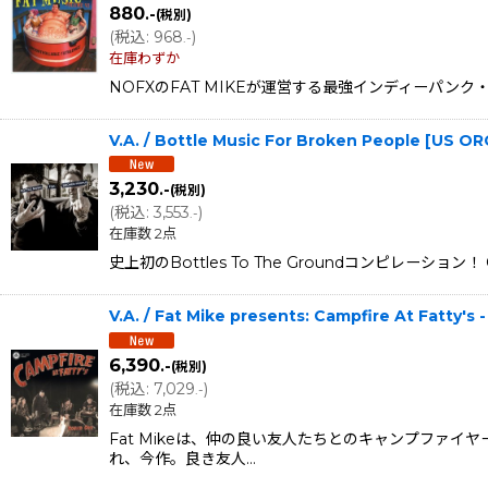
880
.-
(税別)
(
税込
:
968
)
.-
在庫わずか
NOFXのFAT MIKEが運営する最強インディーパンク・
V.A. / Bottle Music For Broken People [US 
3,230
.-
(税別)
(
税込
:
3,553
)
.-
在庫数 2点
史上初のBottles To The Groundコンピレーショ
V.A. / Fat Mike presents: Campfire At Fatty
6,390
.-
(税別)
(
税込
:
7,029
)
.-
在庫数 2点
Fat Mikeは、仲の良い友人たちとのキャンプファ
れ、今作。良き友人…