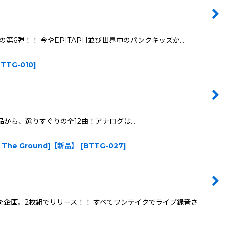
ICの第6弾！！ 今やEPITAPH並び世界中のパンクキッズか…
TTG-010
]
スされた作品から、選りすぐりの全12曲！アナログは…
s To The Ground]【新品】
[
BTTG-027
]
を企画。2枚組でリリース！！ すべてワンテイクでライブ録音さ